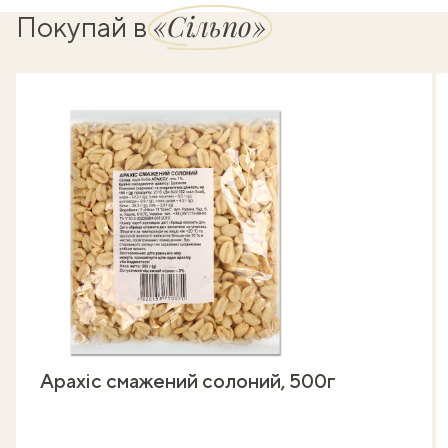
«Сільпо»
Покупай в
Арахіс смажений солоний, 500г