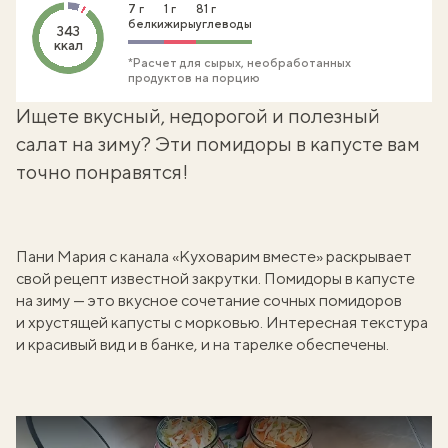
7 г
1 г
81 г
белки
жиры
углеводы
343
ккал
*Расчет для сырых, необработанных
продуктов на порцию
Ищете вкусный, недорогой и полезный
салат на зиму? Эти помидоры в капусте вам
точно понравятся!
Пани Мария с канала «Куховарим вместе» раскрывает
свой рецепт
известной закрутки
. Помидоры в капусте
на зиму — это вкусное сочетание сочных помидоров
и хрустящей капусты с морковью. Интересная текстура
и красивый вид и в банке, и на тарелке обеспечены.