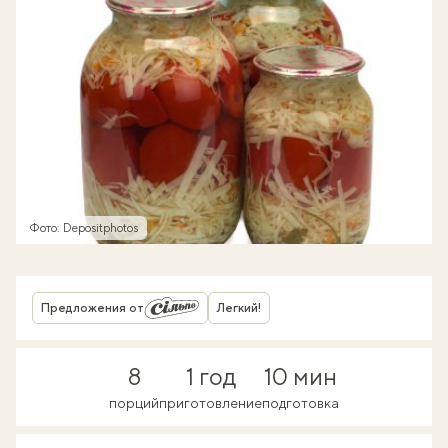
Фото: Depositphotos
Предложения от
Легкий!
8
1 год
10 мин
порций
приготовление
подготовка