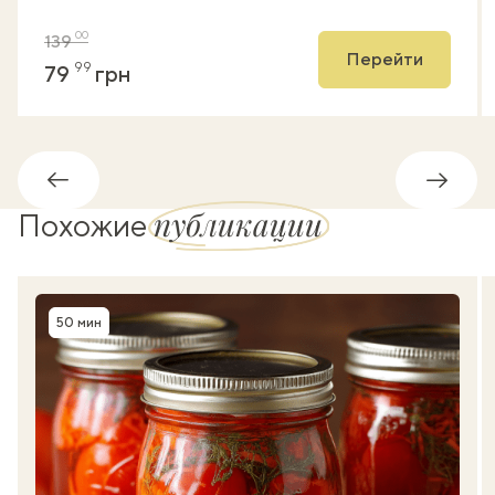
00
139
Перейти
99
79
грн
Обратно
Впере
публикации
Похожие
50 мин
Время приготовления