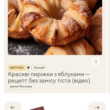
Рубрика
ВИПІЧКА
Легкий!
Красиві пиріжки з яблуками —
рецепт без замісу тіста (відео)
Автор
Ірина Маслова
Назад
Впере