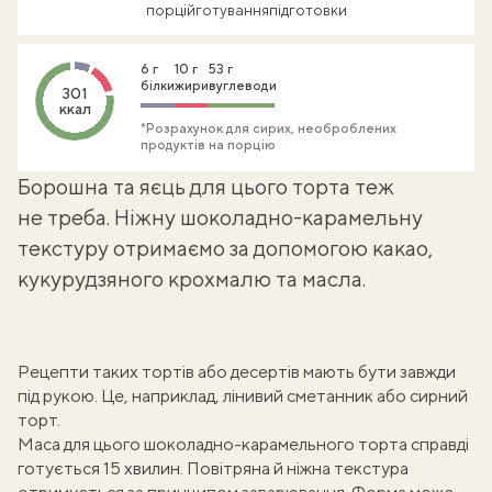
порцій
готування
підготовки
6 г
10 г
53 г
білки
жири
вуглеводи
301
ккал
*Розрахунок для сирих, необроблених
продуктів на порцію
Борошна та яєць для цього торта теж
не треба. Ніжну шоколадно-карамельну
текстуру отримаємо за допомогою какао,
кукурудзяного крохмалю та масла.
Рецепти таких тортів або десертів мають бути завжди
під рукою. Це, наприклад,
лінивий сметанник
або
сирний
торт
.
Маса для цього шоколадно-карамельного торта справді
готується 15 хвилин. Повітряна й ніжна текстура