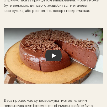
отримується за принципом заварювання. Форма може
бути великою, для цього знадобиться металева
каструлька, або розподіліть десерт по креманках.
Play
Весь процес має супроводжуватися ретельним
перемішуванням інгредієнтів вінчиком, щоб не було