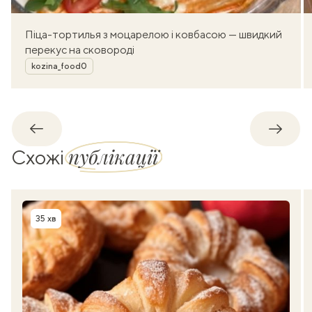
Піца-тортилья з моцарелою і ковбасою — швидкий
перекус на сковороді
Автор
kozina_food0
Назад
Впере
публікації
Схожі
35 хв
Час приготування