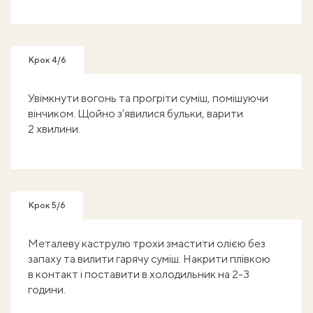
Крок 4/6
Увімкнути вогонь та прогріти суміш, помішуючи
вінчиком. Щойно з’явилися бульки, варити
2 хвилини.
Крок 5/6
Металеву каструлю трохи змастити олією без
запаху та вилити гарячу суміш. Накрити плівкою
в контакт і поставити в холодильник на 2-3
години.