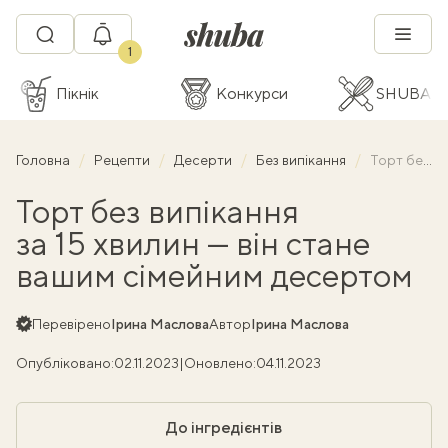
1
Пікнік
Конкурси
SHUBA C
Головна
Рецепти
Десерти
Без випікання
Торт без випікання за 15 хвилин — він стане вашим сімейним десертом
Торт без випікання
за 15 хвилин — він стане
вашим сімейним десертом
Перевірено
Ірина Маслова
Автор
Ірина Маслова
Опубліковано:
02.11.2023
|
Оновлено:
04.11.2023
До інгредієнтів