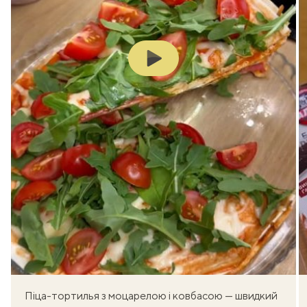
Play
Піца-тортилья з моцарелою і ковбасою — швидкий