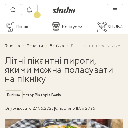
1
Пікнік
Конкурси
SHUBA C
Головна
Рецепти
Випічка
Літні пікантні пироги, якими можна поласувати на пікніку
Літні пікантні пироги,
якими можна поласувати
на пікніку
Рубрика
Автор
Вікторія Ваків
Випічка
Опубліковано:
27.06.2023
|
Оновлено:
11.06.2026