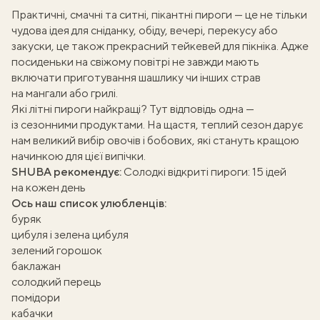
Практичні, смачні та ситні, пікантні пироги — це не тільки
чудова ідея для сніданку, обіду, вечері, перекусу або
закуски, це також прекрасний тейкевей для пікніка. Адже
посиденьки на свіжому повітрі не завжди мають
включати приготування шашлику чи інших страв
на мангали або грилі.
Які літні пироги найкращі? Тут відповідь одна —
із сезонними продуктами. На щастя, теплий сезон дарує
нам великий вибір овочів і бобових, які стануть кращою
начинкою для цієї випічки.
SHUBA рекомендує:
Солодкі відкриті пироги: 15 ідей
на кожен день
Ось наш список улюбленців:
буряк
цибуля і зелена цибуля
зелений горошок
баклажан
солодкий перець
помідори
кабачки