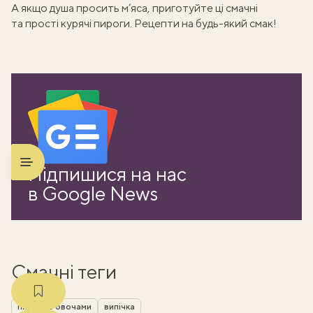
А якщо душа просить м’яса, приготуйте ці смачні
та прості
курячі пироги
. Рецепти на будь-який смак!
ати
Підпишися на нас
k
в Google News
m
Смачні теги
пироги з овочами
випічка