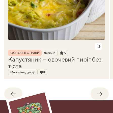
Рубрика
Рейтинг
5
ОСНОВНІ СТРАВИ
Легкий!
Капустяник — овочевий пиріг без
тіста
Автор
Коментарі
Маріанна Душар
1
Назад
Впере