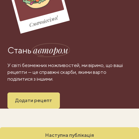
Смачніссімо!
автором
Стань
У світі безмежних можливостей, ми віримо, що ваші
рецепти — це справжні скарби, якими варто
поділитися з іншими.
Додати рецепт
Наступна публікація