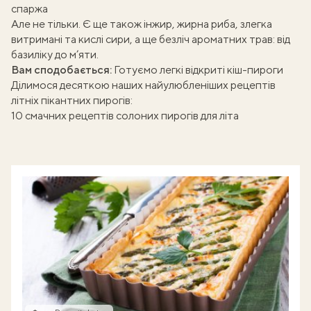
спаржа
Але не тільки. Є ще також інжир, жирна риба, злегка
витримані та кислі сири, а ще безліч ароматних трав: від
базиліку до м’яти.
Вам сподобається:
Готуємо легкі відкриті кіш-пироги
Ділимося десяткою наших найулюбленіших рецептів
літніх пікантних пирогів:
10 смачних рецептів солоних пирогів для літа