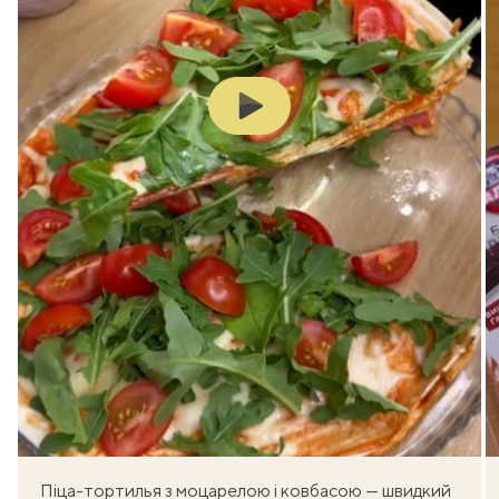
Play
Піца-тортилья з моцарелою і ковбасою — швидкий