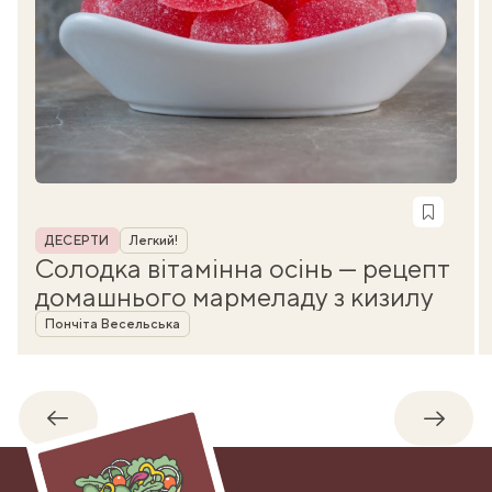
Рубрика
ДЕСЕРТИ
Легкий!
Солодка вітамінна осінь — рецепт
домашнього мармеладу з кизилу
Автор
Пончіта Весельська
Назад
Впере