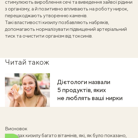
стимулюють вироблення сечі та виведення зайвої рідини
з організму, а й позитивно впливають на роботу нирок,
перешкоджають утворенню каменів.
Такі властивості кизилу позбавляють набряків,
допомагають
нормалізувати підвищений артеріальний
тиск
та очистити організм від токсинів.
Читай також
Дієтологи назвали
5 продуктів, яких
не люблять ваші нирки
Висновок
У плодах кизилу багато вітамінів, які, як було показано,