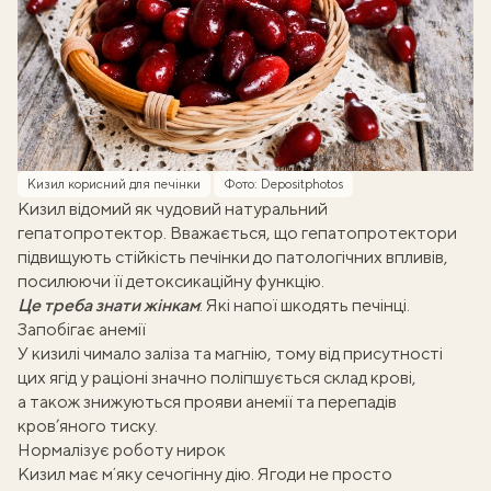
Кизил корисний для печінки
Фото: Depositphotos
Кизил відомий як чудовий
натуральний
гепатопротектор
. Вважається, що гепатопротектори
підвищують стійкість печінки до патологічних впливів,
посилюючи її детоксикаційну функцію.
Це треба знати жінкам
:
Які напої шкодять печінці
.
Запобігає анемії
У кизилі чимало заліза та магнію, тому від присутності
цих ягід у раціоні значно поліпшується склад крові,
а також знижуються прояви анемії та перепадів
кров’яного тиску.
Нормалізує роботу нирок
Кизил має мʼяку сечогінну дію. Ягоди не просто