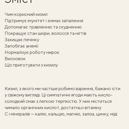
Чим корисний кизил
Підтримує імунітет і знімає запалення
Допомагає травленню та схудненню
Покращує стан шкіри, волосся та нігтів
Захищає печінку
Запобігає анемії
Нормалізує роботу нирок
Висновок
Що приготувати з кизилу
Кизил, з якого ми частіше
робимо варення
, бажано їсти
у свіжому вигляді. Ці симпатичні ягоди мають кисло-
солодкий смак з легкою терпкістю. У них міститься
чимало
органічних кислот
, достатньо вітаміну
С і мінералів — калію, кальцію, магнію, заліза, цинку, міді.