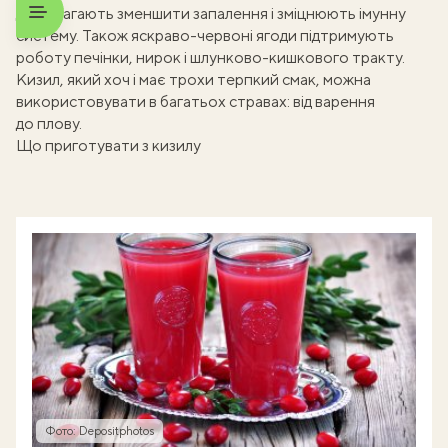
допомагають зменшити запалення і зміцнюють імунну
систему. Також яскраво-червоні ягоди підтримують
роботу печінки, нирок і шлунково-кишкового тракту.
Кизил, який хоч і має трохи терпкий смак, можна
використовувати в багатьох стравах: від варення
до плову.
Що приготувати з кизилу
Фото: Depositphotos