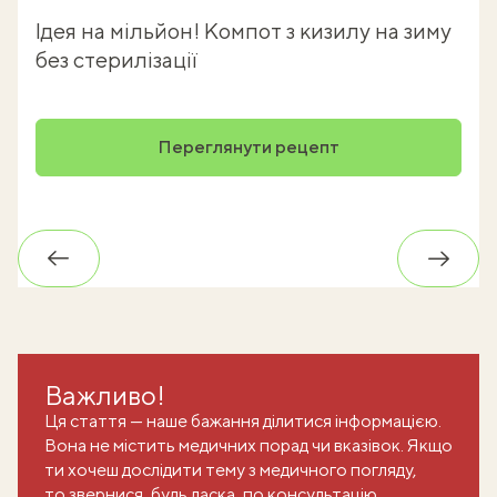
Ідея на мільйон! Компот з кизилу на зиму
без стерилізації
Переглянути рецепт
Назад
Впере
Важливо!
Ця стаття — наше бажання ділитися інформацією.
Вона не містить медичних порад чи вказівок. Якщо
ти хочеш дослідити тему з медичного погляду,
то звернися, будь ласка, по консультацію