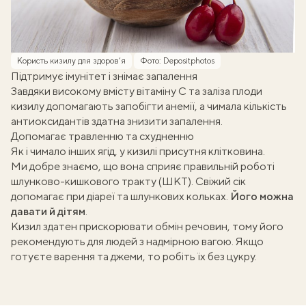
Користь кизилу для здоров’я
Фото: Depositphotos
Підтримує імунітет і знімає запалення
Завдяки високому вмісту вітаміну С та заліза
плоди
кизилу допомагають
запобігти анемії, а чимала кількість
антиоксидантів здатна знизити запалення.
Допомагає травленню та схудненню
Як і чимало інших ягід, у кизилі
присутня клітковина
.
Ми добре знаємо, що вона сприяє правильній роботі
шлунково-кишкового тракту (ШКТ). Свіжий сік
допомагає при діареї та шлункових кольках.
Його можна
давати й дітям
.
Кизил здатен прискорювати обмін речовин, тому його
рекомендують для людей з надмірною вагою. Якщо
готуєте варення та джеми, то робіть їх без цукру.