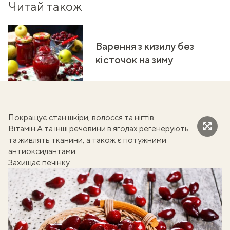
Читай також
Варення з кизилу без
кісточок на зиму
Покращує стан шкіри, волосся та нігтів
Вітамін А та інші речовини в ягодах регенерують
та живлять тканини, а також є
потужними
антиоксидантами
.
Захищає печінку