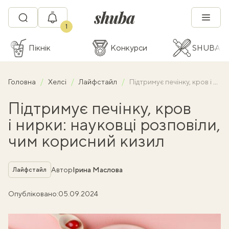
1
Пікнік
Конкурси
SHUBA C
Головна
Хелсі
Лайфстайл
Підтримує печінку, кров і нирки: науковці розповіли, чим корисний кизил
Підтримує печінку, кров
і нирки: науковці розповіли,
чим корисний кизил
Рубрика
Автор
Ірина Маслова
Лайфстайл
Опубліковано:
05.09.2024