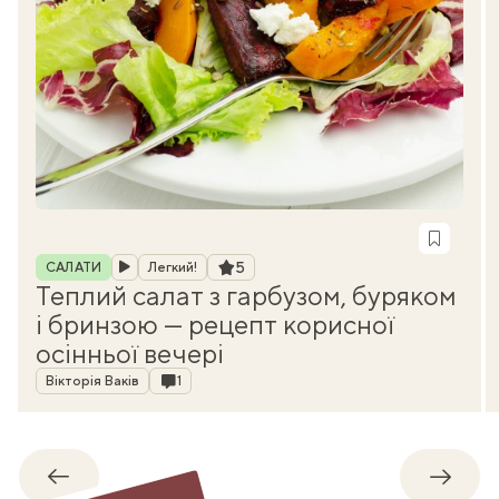
Рубрика
Рейтинг
5
САЛАТИ
Легкий!
Теплий салат з гарбузом, буряком
і бринзою — рецепт корисної
осінньої вечері
Автор
Коментарі
Вікторія Ваків
1
Назад
Впере