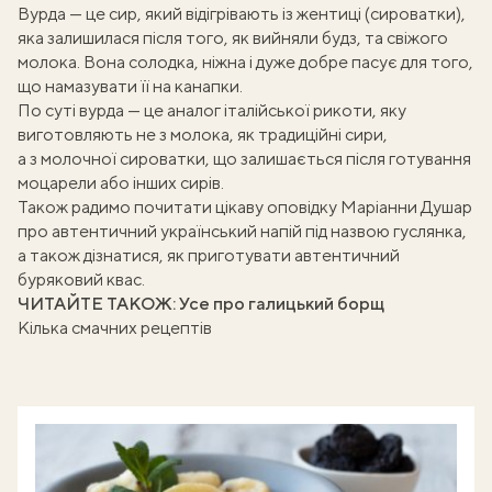
Вурда — це сир, який відігрівають із жентиці (сироватки),
яка залишилася після того, як вийняли будз, та свіжого
молока. Вона солодка, ніжна і дуже добре пасує для того,
що намазувати її на канапки.
По суті вурда — це аналог
італійської рикоти
, яку
виготовляють не з молока, як традиційні сири,
а з молочної сироватки, що залишається після готування
моцарели або інших сирів.
Також радимо почитати цікаву оповідку Маріанни Душар
про автентичний український
напій під назвою гуслянка
,
а також дізнатися, як приготувати
автентичний
буряковий квас
.
ЧИТАЙТЕ ТАКОЖ:
Усе про галицький борщ
Кілька смачних рецептів