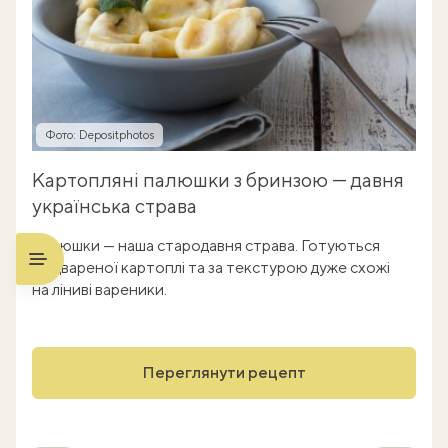
Фото: Depositphotos
Картопляні палюшки з бринзою — давня
українська страва
Палюшки — наша стародавня страва. Готуються
з відвареної картоплі та за текстурою дуже схожі
на ліниві вареники.
Переглянути рецепт