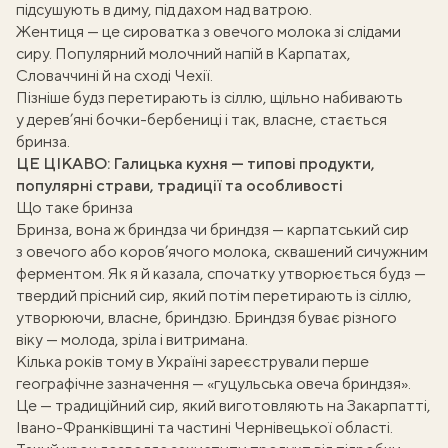
підсушують в диму, під дахом над ватрою.
Жентиця — це сироватка з овечого молока зі слідами
сиру. Популярний молочний напій в Карпатах,
Словаччині й на сході Чехії.
Пізніше будз перетирають із сіллю, щільно набивають
у дерев’яні бочки-бербениці і так, власне, стається
бринза.
ЦЕ ЦІКАВО:
Галицька кухня — типові продукти,
популярні страви, традиції та особливості
Що таке бринза
Бринза, вона ж бриндза чи бриндзя — карпатський сир
з овечого або коров’ячого молока, сквашений сичужним
ферментом. Як я й казала, спочатку утворюється будз —
твердий прісний сир, який потім перетирають із сіллю,
утворюючи, власне, бриндзю. Бриндзя буває різного
віку — молода, зріла і витримана.
Кілька років тому в Україні зареєстрували перше
географічне зазначення — «гуцульська овеча бриндзя».
Це — традиційний сир, який виготовляють на Закарпатті,
Івано-Франківщині та частині Чернівецької області.