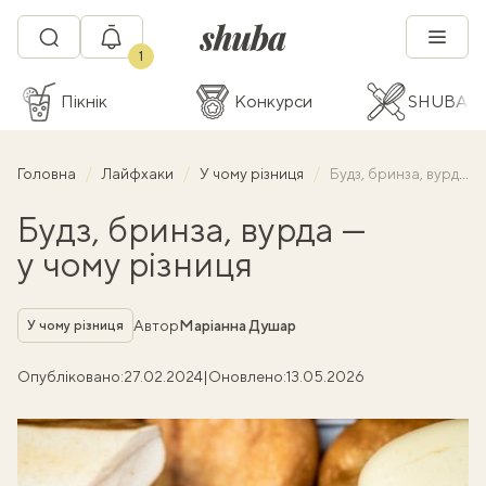
1
Пікнік
Конкурси
SHUBA C
Головна
Лайфхаки
У чому різниця
Будз, бринза, вурда — у чому різниця
Будз, бринза, вурда —
у чому різниця
Рубрика
Автор
Маріанна Душар
У чому різниця
Опубліковано:
27.02.2024
|
Оновлено:
13.05.2026