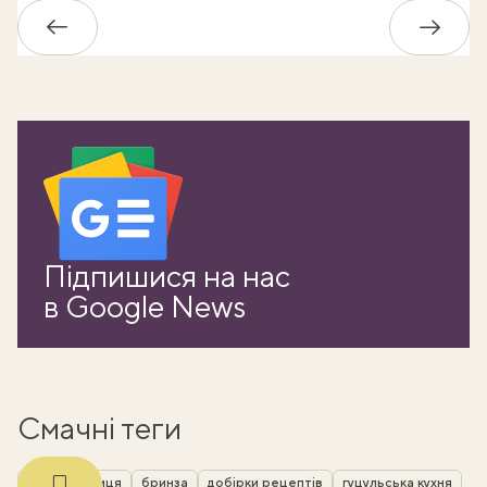
Назад
Впере
ати
Підпишися на нас
в Google News
k
m
Смачні теги
у чому різниця
бринза
добірки рецептів
гуцульська кухня