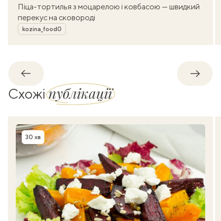
Піца-тортилья з моцарелою і ковбасою — швидкий
перекус на сковороді
Автор
kozina_food0
Назад
Впере
публікації
Схожі
30 хв
Час приготування