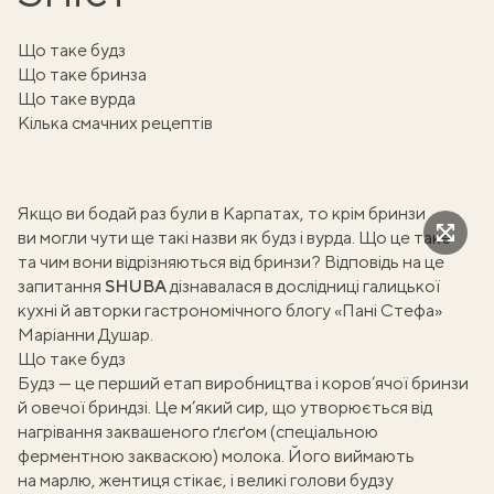
Що таке будз
Що таке бринза
Що таке вурда
Кілька смачних рецептів
Якщо ви бодай раз були в Карпатах, то крім бринзи
ви могли чути ще такі назви як будз і вурда. Що це таке
та чим вони відрізняються від бринзи? Відповідь на це
запитання
SHUBA
дізнавалася в дослідниці галицької
кухні й авторки гастрономічного блогу «Пані Стефа»
Маріанни Душар
.
Що таке будз
Будз — це перший етап виробництва і коров’ячої бринзи
й овечої бриндзі. Це м’який сир, що утворюється від
нагрівання заквашеного ґлєґом (спеціальною
ферментною закваскою) молока. Його виймають
на марлю, жентиця стікає, і великі голови будзу