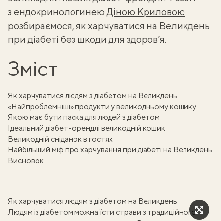
з ендокринологинею
Діною Криловою
розбираємося, як харчуватися на Великдень
при діабеті без шкоди для здоров’я.
Зміст
Як харчуватися людям з діабетом на Великдень
«Найпроблемніші» продукти у великодньому кошику
Якою має бути паска для людей з діабетом
Ідеальний діабет-френдлі великодній кошик
Великодній сніданок в гостях
Найбільший міф про харчування при діабеті на Великдень
Висновок
Як харчуватися людям з діабетом на Великдень
Людям із діабетом можна їсти страви з традиційного