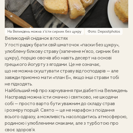
На Великдень можна з’їсти сирник без цукру
Фото: Depositphotos
Великодній сніданок в гостях
У гості раджу брати свій шматочок «паски без цукру»,
улюблену білкову страву (запечене м’ясо, сирник без
цукру), порцію овочів або навіть десерт на основі
грецького йогурту
з ягодами. Це не означає,
що не можна скуштувати страву від господарів — але
завжди приємно мати «план Б», якщо інші страви тобі
не підходять.
Найбільший міф про харчування при діабеті на Великдень
Насправді можна їсти смачно і святково, не шкодячи
собі — просто варто бути уважним до складу страв
і розміру порцій. Свято — це не марафон з поїдання
всього одразу, а можливість насолодитись атмосферою,
родиною і улюбленими смаками, але з турботою про
своє здоров’я.