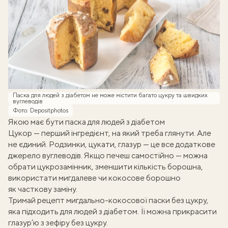
Паска для людей з діабетом не може містити багато цукру та швидких
вуглеводів
Фото: Depositphotos
Якою має бути паска для людей з діабетом
Цукор — перший інгредієнт, на який треба глянути. Але
не єдиний. Родзинки, цукати, глазур — це все додаткове
джерело вуглеводів. Якщо печеш самостійно — можна
обрати
цукрозамінник
, зменшити кількість борошна,
використати мигдалеве чи кокосове борошно
як часткову заміну.
Тримай рецепт
мигдально-кокосової паски без цукру
,
яка підходить для людей з діабетом. Її можна прикрасити
глазур’ю з зефіру без цукру
.