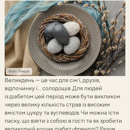
Фото: Freepik
Великдень — це час для сім’ї, друзів,
відпочинку і… солодощів. Для
людей
із діабетом
цей період може бути викликом
через велику кількість страв із високим
вмістом цукру та вуглеводів. Чи можна їсти
паску, що взяти з собою в гості та як зробити
великодній кошик діабет-френдлі? Разом