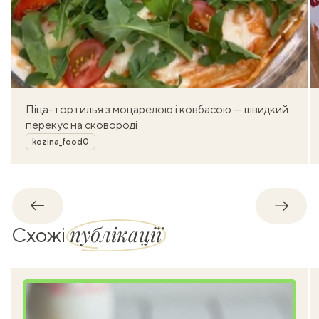
Піца-тортилья з моцарелою і ковбасою — швидкий
перекус на сковороді
Автор
kozina_food0
Назад
Впере
публікації
Схожі