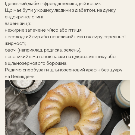
Ідеальний діабет-френдлі великодній кошик
Що має бути у кошику людини з діабетом, на думку
ендокринологині:
варені яйця
;
нежирне
запечене м’ясо
або птиця;
несолодкий сир або невеликий шматок сиру середньої
жирності;
овочі (наприклад, редиска, зелень);
невеликий шматочок паски на цукрозаміннику або
з цільнозернового борошна.
Радимо спробувати
цільнозерновий крафін без цукру
на Великдень.