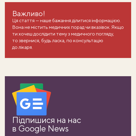
Важливо!
Ця стаття — наше бажання ділитися інформацією.
Вона не містить медичних порад чи вказівок. Якщо
ти хочеш дослідити тему з медичного погляду,
то звернися, будь ласка, по консультацію
до лікаря.
ати
Підпишися на нас
в Google News
k