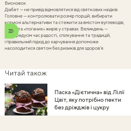
Висновок
Діабет — не привід відмовлятися від святкових наїдків.
Головне — контролювати розмір порцій, вибирати
корисні альтернативи та стежити за вмістом вуглеводів,
цукру та «поганих» жирів у стравах. Великдень —
це передусім час радості, спілкування та традицій,
і правильний підхід до харчування допоможе
насолодитися святом без ризиків для здоров’я.
Читай також
Паска «Дієтична» від Лілії
Цвіт, яку потрібно пекти
без дріжджів і цукру