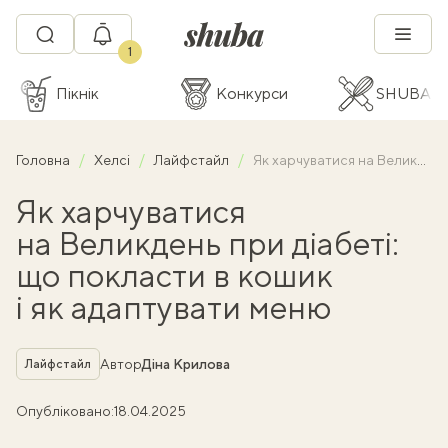
1
Пікнік
Конкурси
SHUBA C
Головна
Хелсі
Лайфстайл
Як харчуватися на Великдень при діабеті: що покласти в кошик і як адаптувати меню
Як харчуватися
на Великдень при діабеті:
що покласти в кошик
і як адаптувати меню
Рубрика
Автор
Діна Крилова
Лайфстайл
Опубліковано:
18.04.2025