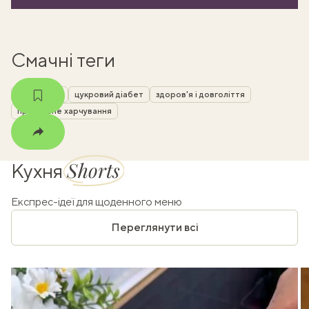
m
Смачні теги
Великдень
цукровий діабет
здоров'я і довголіття
правильне харчування
Shorts
Кухня
Експрес-ідеї для щоденного меню
Переглянути всі