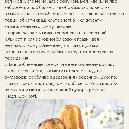
великоднього меню
, але з розумом. Великдень не про
заборони, а про баланс. Не обов’язково повністю
відмовлятися від улюблених страв — важливо адаптувати
порції, обрати кращі альтернативи і слідкувати
за загальним вмістом вуглеводів.
Наприклад, паску можна спробувати в невеликій
кількості після основної
білкової страви
. Ідея —
не у жорсткому обмеженні, а в тому, щоб їжа
не викликала різких стрибків цукру і не провокувала
переїдання
.
«Найпроблемніші» продукти у великодньому кошику
Перш за все паска, яка містить багато швидких
вуглеводів
, особливо з додаванням родзинок, цукатів,
глазурі. Також «під прицілом» ковбаси та м’ясні вироби —
часто вони містять
прихований цукор
, крохмаль
і надлишок солі.