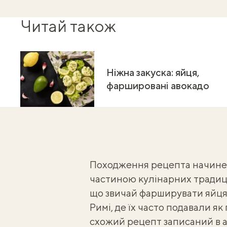
Читай також
Ніжна закуска: яйця,
фаршировані авокадо
Походження рецепта начинени
частиною кулінарних традиці
що звичай фарширувати яйця
Римі, де їх часто подавали я
схожий рецепт записаний в анд