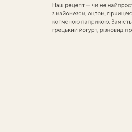
Наш рецепт — чи не найпрост
з майонезом, оцтом, гірчице
копченою паприкою. Замість 
грецький йогурт
, різновид гі