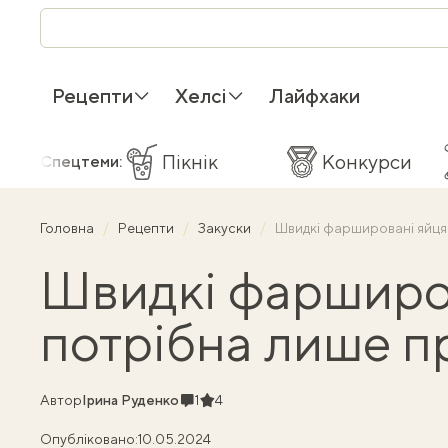
Рецепти
Хелсі
Лайфхаки
Пікнік
Конкурси
Спецтеми:
Головна
Рецепти
Закуски
Швидкі фаршировані яйця
Швидкі фарширо
потрібна лише п
Коментарі
Рейтинг
Автор
Ірина Руденко
1
4
Опубліковано:
10.05.2024