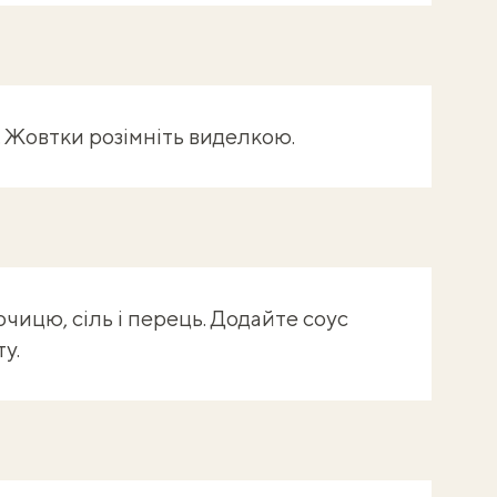
. Жовтки розімніть виделкою.
рчицю, сіль і перець. Додайте соус
ту.