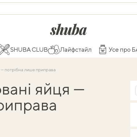
shuba.life
SHUBA CLUB
Лайфстайл
Усе про 
 — потрібна лише приправа
вані яйця —
риправа