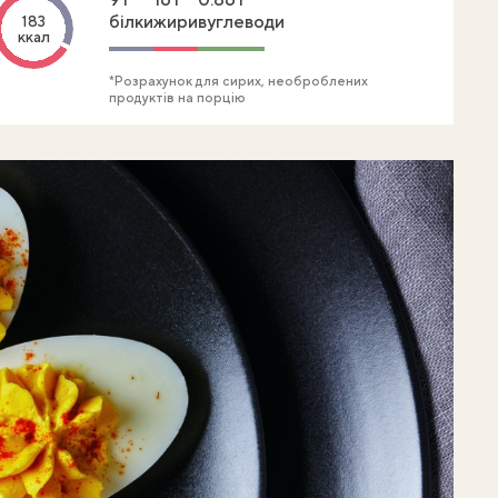
білки
жири
вуглеводи
183
ккал
*Розрахунок для сирих, необроблених
продуктів на порцію