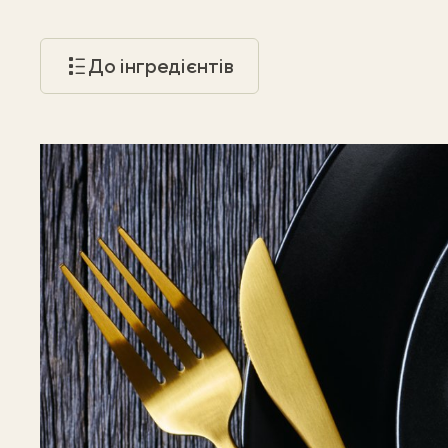
До інгредієнтів