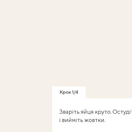
Крок 1/4
Зваріть яйця круто. Остуді
і вийміть жовтки.