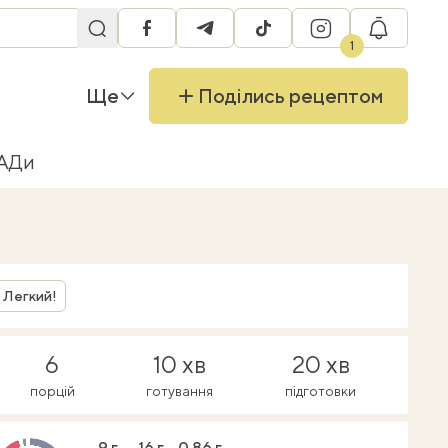
facebook
telegram
tiktok
instagram
RU
1
Ще
Поділись рецептом
БАДи
Легкий!
6
10 хв
20 хв
порцій
готування
підготовки
9 г
16 г
0.86 г