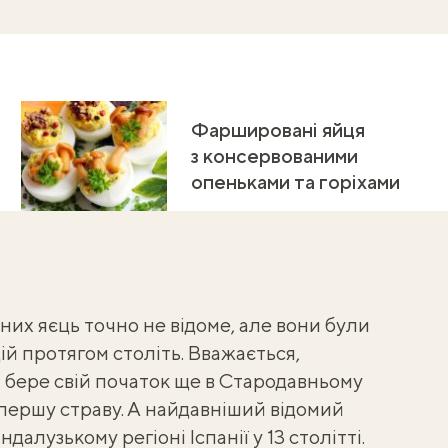
Фаршировані яйця
з консервованими
опеньками та горіхами
х яєць точно не відоме, але вони були
й протягом століть. Вважається,
 бере свій початок ще в Стародавньому
к першу страву. А найдавніший відомий
алузькому регіоні Іспанії у 13 столітті.