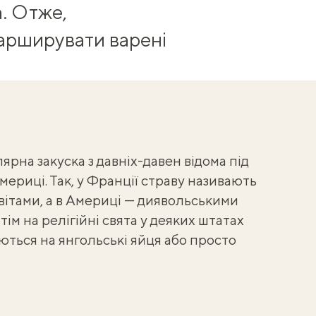
а. Отже,
арширувати варені
рна закуска з давніх-давен відома під
мериці. Так, у Франції страву називають
квітами, а в Америці —
диявольськими
тім на релігійні свята у деяких штатах
ться на янгольські яйця або просто