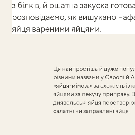
з білків, й ошатна закуска готов
розповідаємо, як вишукано наф
яйця вареними яйцями.
Ця найпростіша й дуже популя
різними назвами у Європі й А
«
яйця-мімоза
» за схожість із 
яйцями
за пекучу приправу. В
диявольські яйця перетворюю
салатні чи заправлені яйця.