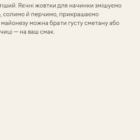
іший. Яєчні жовтки для начинки змішуємо
ю, солимо й перчимо, прикрашаємо
майонезу можна брати густу сметану або
рчиці — на ваш смак.