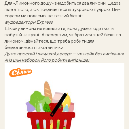
Для «Лимонного дощу» знадобиться два лимони. Цедра
піде в тісто, а сік поєднається із цукровою пудрою. Цим
соусом ми поллємо ще теплий бісквіт.
фудредактори
Еxpress
Шкірку лимона не викидайте, вона дуже
згодиться в
побуті й на кухні
. А перед тим, як братися з цей бісквіт з
лимоном, дізнайтеся, що треба робити
для
бездоганності такої випічки
.
Дуже простий і швидкий десерт — чизкейк без випікання.
А із цим набором його робити вигідніше: