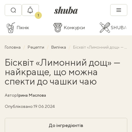
1
Пікнік
Конкурси
SHUBA C
Головна
Рецепти
Випічка
Бісквіт «Лимонний дощ» — найкраще, що можна спекти до чашки чаю
Бісквіт «Лимонний дощ» —
найкраще, що можна
спекти до чашки чаю
Автор
Ірина Маслова
Опубліковано:
19.06.2024
До інгредієнтів