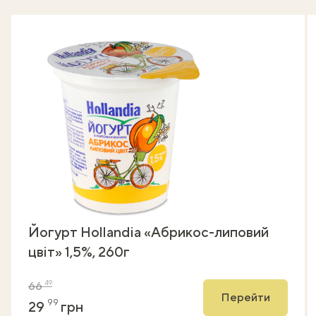
Йогурт Hollandia «Абрикос-липовий
цвіт» 1,5%, 260г
49
66
Перейти
99
29
грн