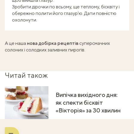
щоб вийшла глазур.
Зробити дірочки по всьому, ще теплому, бісквіту і
обережно полити його глазур'ю. Дати повністю
охолонути.
А це наша
нова добірка рецептів
суперсмачних
солоних і солодких заливних пирогів
.
Читай також
Випічка вихідного дня:
як спекти бісквіт
«Вікторія» за 30 хвилин