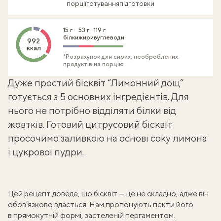
порції
готування
підготовки
15 г
53 г
119 г
білки
жири
вуглеводи
992
ккал
*Розрахунок для сирих, необроблених
продуктів на порцію
Дуже простий бісквіт “Лимонний дощ”
готується з 5 основних інгредієнтів. Для
нього не потрібно відділяти білки від
жовтків. Готовий цитрусовий бісквіт
просочимо заливкою на основі
соку лимона
і цукрової пудри.
Цей рецепт доведе, що
бісквіт — це не складно
, адже він
обов’язково вдасться. Нам пропонують пекти його
в прямокутній формі,
застеленій пергаментом
.