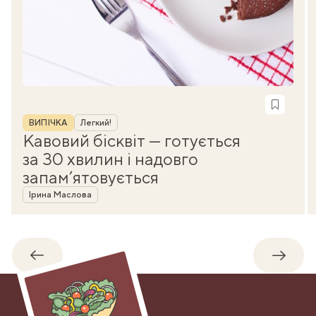
Рубрика
ВИПІЧКА
Легкий!
Кавовий бісквіт — готується
за 30 хвилин і надовго
запам’ятовується
Автор
Ірина Маслова
Назад
Впере