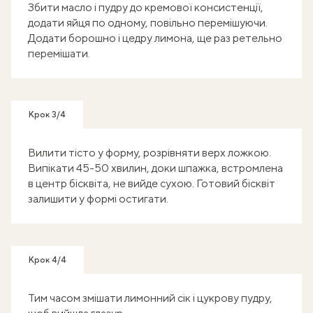
Збити масло і пудру до кремової консистенції,
додати яйця по одному, повільно перемішуючи.
Додати борошно і цедру лимона, ще раз ретельно
перемішати.
Крок 3/4
Вилити тісто у форму, розрівняти верх ложкою.
Випікати 45-50 хвилин, доки шпажка, встромлена
в центр бісквіта, не вийде сухою. Готовий бісквіт
залишити у формі остигати.
Крок 4/4
Тим часом змішати лимонний сік і цукрову пудру,