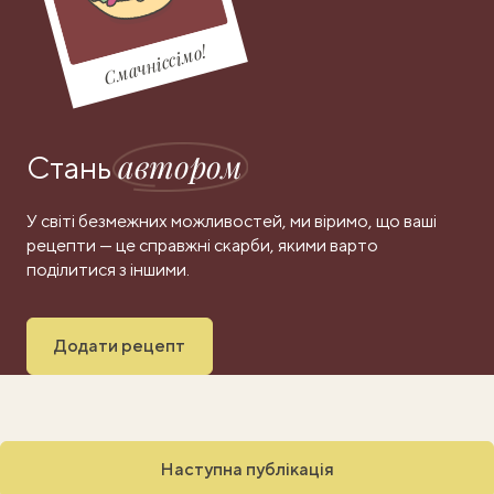
Смачніссімо!
автором
Стань
У світі безмежних можливостей, ми віримо, що ваші
рецепти — це справжні скарби, якими варто
поділитися з іншими.
Додати рецепт
Наступна публікація