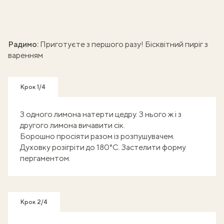
Радимо:
Приготуєте з першого разу! Бісквітний пиріг з
варенням
Крок 1/4
З одного лимона натерти цедру. З нього ж і з
другого лимона вичавити сік.
Борошно просіяти разом із розпушувачем.
Духовку розігріти до 180°С. Застелити форму
пергаментом.
Крок 2/4