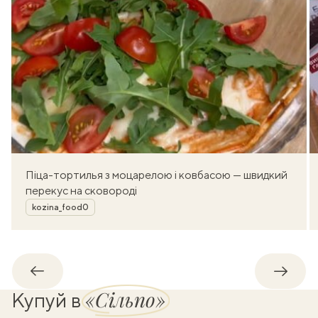
Піца-тортилья з моцарелою і ковбасою — швидкий
перекус на сковороді
Автор
kozina_food0
Назад
Впере
«Сільпо»
Купуй в