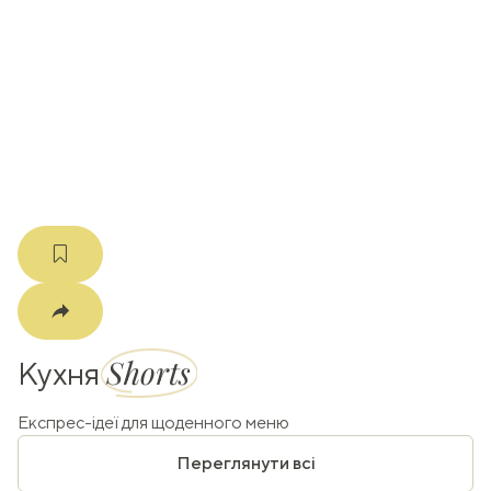
ати
k
m
Shorts
Кухня
Експрес-ідеї для щоденного меню
Переглянути всі