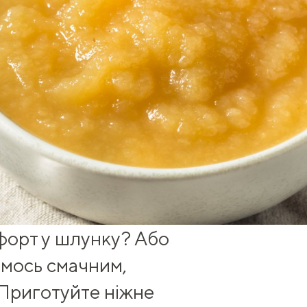
форт у шлунку? Або
имось смачним,
 Приготуйте ніжне