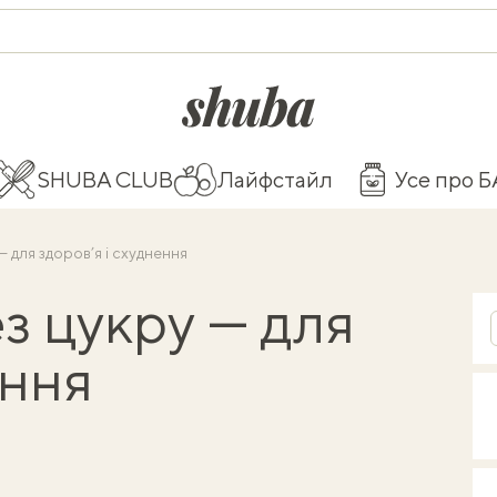
shuba.life
SHUBA CLUB
Лайфстайл
Усе про 
 для здоров’я і схуднення
з цукру — для
ення