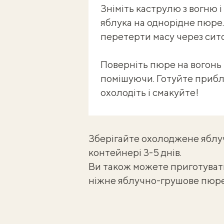
Зніміть каструлю з вогню 
яблука на однорідне пюре
перетерти масу через сито
Поверніть пюре на вогонь і
помішуючи. Готуйте прибли
охолодіть і смакуйте!
Зберігайте охолоджене яблу
контейнері 3-5 днів.
Ви також можете приготува
ніжне
яблучно-грушове пюр