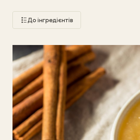
До інгредієнтів