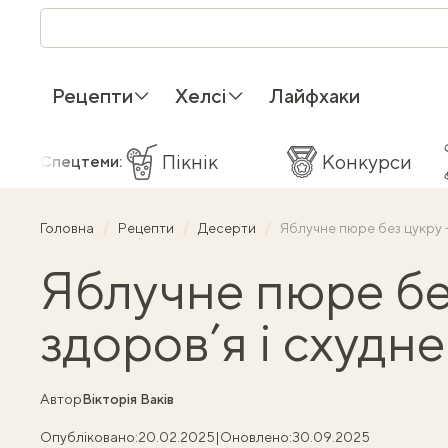
Рецепти
Хелсі
Лайфхаки
Пікнік
Конкурси
Спецтеми:
Головна
Рецепти
Десерти
Яблучне пюре без цукру —
Яблучне пюре бе
здоров’я і схудн
Автор
Вікторія Ваків
Опубліковано:
20.02.2025
|
Оновлено:
30.09.2025