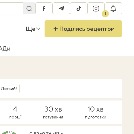
facebook
telegram
tiktok
instagram
RU
1
Ще
Поділись рецептом
БАДи
Легкий!
4
30 хв
10 хв
порції
готування
підготовки
0.52 г
0.76 г
33 г