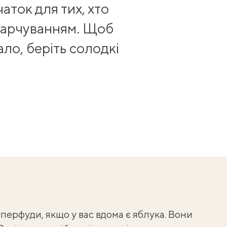
аток для тих, хто
харчуванням. Щоб
ло, беріть солодкі
перфуди, якщо у вас вдома є яблука. Вони