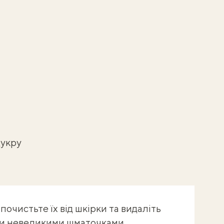
цукру
очистьте їх від шкірки та видаліть
ти невеликими шматочками.