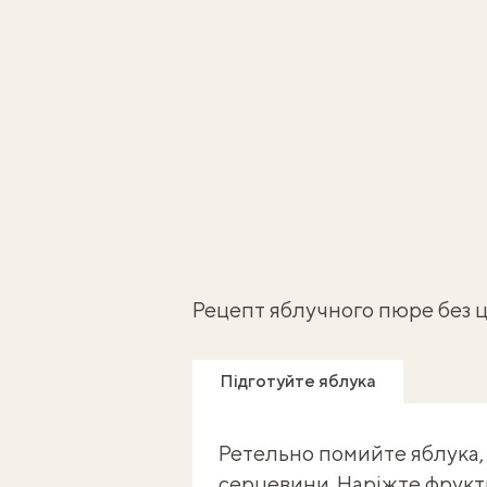
Рецепт яблучного пюре без 
Підготуйте яблука
Ретельно помийте яблука, п
серцевини. Наріжте фрук