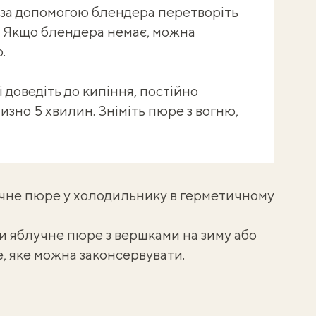
і за допомогою блендера перетворіть
. Якщо блендера немає, можна
.
 доведіть до кипіння, постійно
зно 5 хвилин. Зніміть пюре з вогню,
чне пюре у холодильнику в герметичному
ти
яблучне пюре з вершками на зиму
або
е
, яке можна законсервувати.