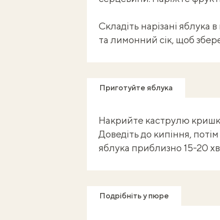
Складіть нарізані яблука в
та лимонний сік, щоб збер
Приготуйте яблука
Накрийте каструлю кришко
Доведіть до кипіння, потім
яблука приблизно 15-20 хв
Подрібніть у пюре