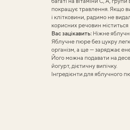
багаті на вітаміни С, А, групи 
покращує
травлення. Якщо в
і клітковини, радимо не вида
корисних речовин міститься 
Вас зацікавить:
Ніжне яблучн
Яблучне пюре без цукру легк
організм, а ще — заряджає ене
Його можна подавати на десерт
йогурт, дієтичну випічку.
Інгредієнти для яблучного п