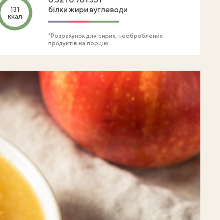
білки
жири
вуглеводи
131
ккал
*Розрахунок для сирих, необроблених
продуктів на порцію