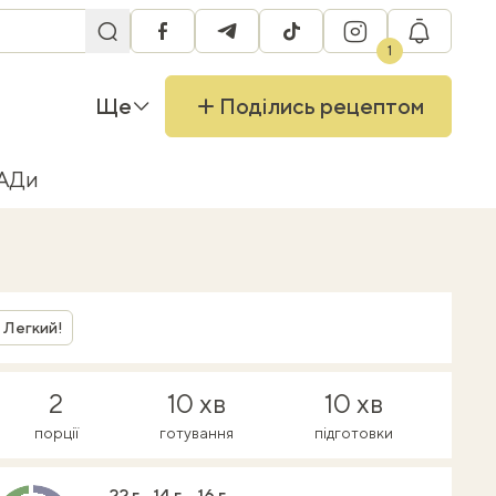
facebook
telegram
tiktok
instagram
RU
1
Ще
Поділись рецептом
БАДи
Легкий!
2
10 хв
10 хв
порції
готування
підготовки
22 г
14 г
16 г