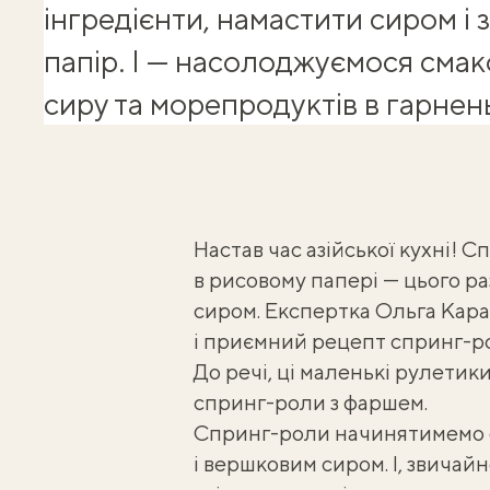
інгредієнти, намастити сиром і
папір. І — насолоджуємося смак
сиру та морепродуктів в гарне
Настав час азійської кухні! 
в рисовому папері — цього р
сиром. Експертка
Ольга Кара
і приємний рецепт спринг-рол
До речі, ці маленькі рулети
спринг-роли з фаршем
.
Спринг-роли начинятимемо с
і вершковим сиром. І, звичайн