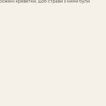
рожені креветки
, щоб страви з ними були