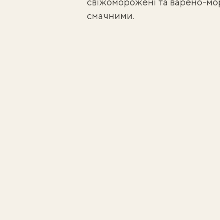
свіжоморожені
та
варено-мо
смачними.