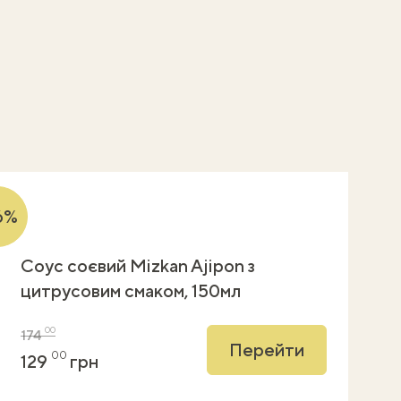
6%
Соус соєвий Mizkan Ajipon з
цитрусовим смаком, 150мл
00
174
Перейти
00
129
грн