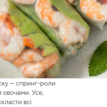
уску — спринг-роли
 овочами. Усе,
класти всі