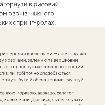
 загорнути в рисовий
ом овочів, ніжного
ньких
спринг-ролах
!
Спринг-роли з креветками — легкі закуски
азу з овочами, зеленню та вершковим
сьова
пропонує максимально простий
ів, які тобі точно сподобаються.
ки можуть бути й обсмаженими: скуштуй
віжою морквою, авокадо, салатом
о, креветками. Дізнайся,
як підготувати