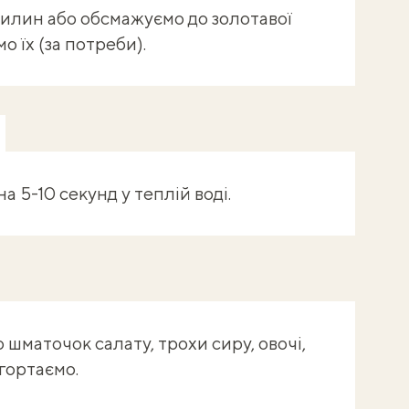
илин або обсмажуємо до золотавої
 їх (за потреби).
 5-10 секунд у теплій воді.
шматочок салату, трохи сиру, овочі,
гортаємо.