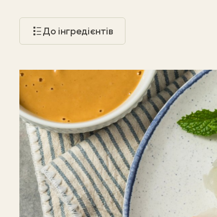
До інгредієнтів