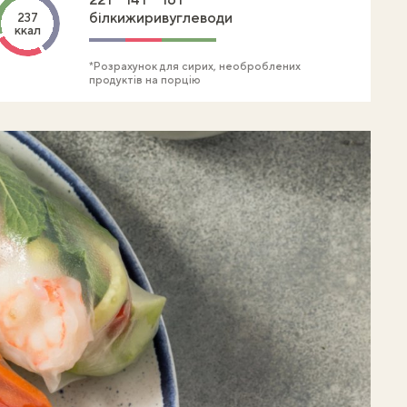
білки
жири
вуглеводи
237
ккал
*Розрахунок для сирих, необроблених
продуктів на порцію