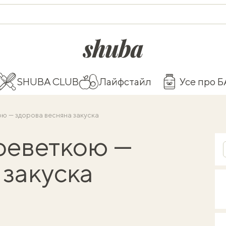
shuba.life
SHUBA CLUB
Лайфстайл
Усе про 
ю — здорова весняна закуска
реветкою —
 закуска