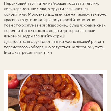
Персиковий тарт татен найкраще подавати теплим,
коли карамель ще м’яка, а фрукти залишаються
соковитими. Морозиво додавай уже на тарілку: так воно
красиво танутиме на гарячому пирозі й не встигне
повністю розпливтися. Якщо хочеш більш яскравий смак,
перед випіканням можна додати до персиків трохи
лимонної цедри або дрібку кориці.
Для любителів фруктової випічки маємо цікавий рецепт
персикового коблера
, що готується на пісочному тісті.
Інші цікаві рецепти випічки