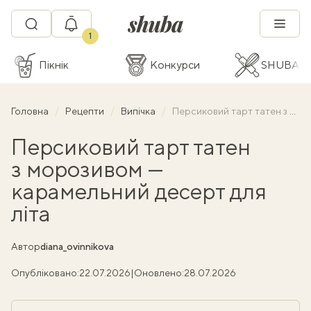
1
Пікнік
Конкурси
SHUBA C
Головна
Рецепти
Випічка
Персиковий тарт татен з морозивом — карамельний десерт для літа
Персиковий тарт татен
з морозивом —
карамельний десерт для
літа
Автор
diana_ovinnikova
Опубліковано:
22.07.2026
|
Оновлено:
28.07.2026