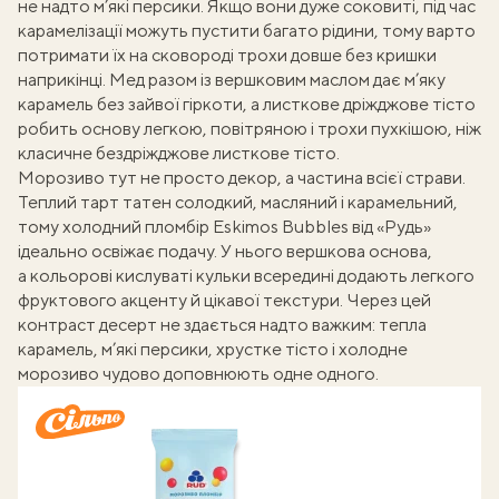
не надто м’які персики. Якщо вони дуже соковиті, під час
карамелізації можуть пустити багато рідини, тому варто
потримати їх на сковороді трохи довше без кришки
наприкінці. Мед разом із вершковим маслом дає м’яку
карамель без зайвої гіркоти, а листкове дріжджове тісто
робить основу легкою, повітряною і трохи пухкішою, ніж
класичне бездріжджове листкове тісто.
Морозиво тут не просто декор, а частина всієї страви.
Теплий тарт татен солодкий, масляний і карамельний,
тому холодний пломбір Eskimos Bubbles від «Рудь»
ідеально освіжає подачу. У нього вершкова основа,
а кольорові кислуваті кульки всередині додають легкого
фруктового акценту й цікавої текстури. Через цей
контраст десерт не здається надто важким: тепла
карамель, м’які персики, хрустке тісто і холодне
морозиво чудово доповнюють одне одного.