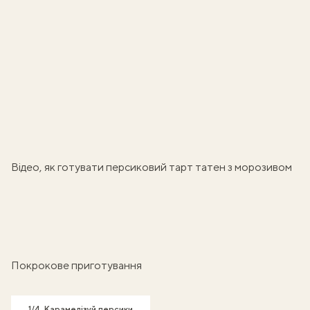
Відео, як готувати персиковий тарт татен з морозивом
Покрокове приготування
1/4. Карамелізуй персики