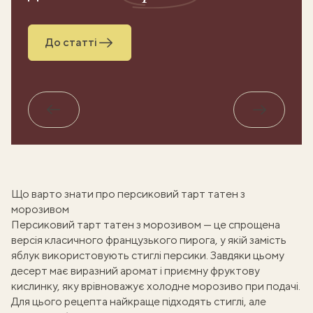
До статті
Назад
Вперед
Що варто знати про персиковий тарт татен з
морозивом
Персиковий тарт татен з морозивом — це спрощена
версія
класичного французького пирога
, у якій замість
яблук використовують стиглі персики. Завдяки цьому
десерт має виразний аромат і приємну фруктову
кислинку, яку врівноважує холодне морозиво при подачі.
Для цього рецепта найкраще підходять стиглі, але