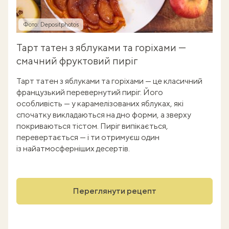
Фото: Depositphotos
Тарт татен з яблуками та горіхами —
смачний фруктовий пиріг
Тарт татен з яблуками та горіхами — це класичний
французький перевернутий пиріг. Його
особливість — у карамелізованих яблуках, які
спочатку викладаються на дно форми, а зверху
покриваються тістом. Пиріг випікається,
перевертається — і ти отримуєш один
із найатмосферніших десертів.
Переглянути рецепт