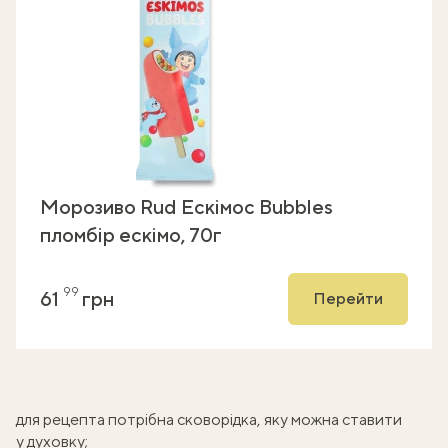
Морозиво Rud Ескімос Bubbles
пломбір ескімо, 70г
99
61
грн
Перейти
для рецепта потрібна сковорідка, яку можна ставити
у духовку;