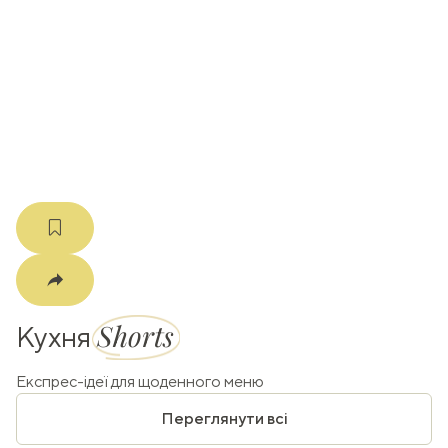
ати
k
m
Shorts
Кухня
Експрес-ідеї для щоденного меню
Переглянути всі