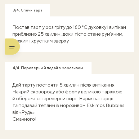
3/4. Спечи тарт
Постав тарт у розігріту до 180 °C духовку і випікай
приблизно 25 хвилин, доки тісто стане рум’яним,
пухким і хрустким зверху.
4/4. Переверни й подай з морозивом.
Дай тарту постояти 5 хвилин після випікання.
Накрий сковороду або форму великою тарілкою
й обережно переверни пиріг. Наріж на порції
та подавай теплим із морозивом Eskimos Bubbles
від «Рудь».
Смачного!