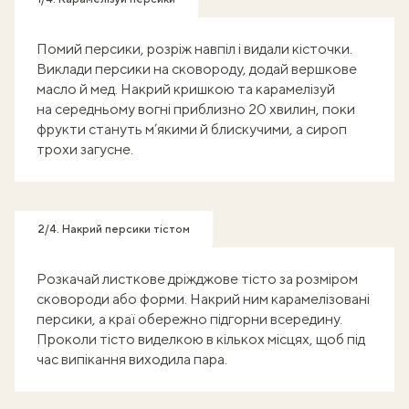
Помий персики, розріж навпіл і видали кісточки.
Виклади персики на сковороду, додай вершкове
масло й мед. Накрий кришкою та карамелізуй
на середньому вогні приблизно 20 хвилин, поки
фрукти стануть м’якими й блискучими, а сироп
трохи загусне.
2/4. Накрий персики тістом
Розкачай листкове дріжджове тісто за розміром
сковороди або форми. Накрий ним карамелізовані
персики, а краї обережно підгорни всередину.
Проколи тісто виделкою в кількох місцях, щоб під
час випікання виходила пара.