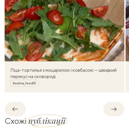
Піца-тортилья з моцарелою і ковбасою — швидкий
перекус на сковороді
Автор
kozina_food0
Назад
Впере
публікації
Схожі