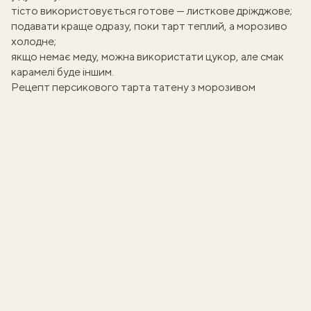
тісто використовується готове — листкове дріжджове;
подавати краще одразу, поки тарт теплий, а морозиво
холодне;
якщо немає меду, можна використати цукор, але смак
карамелі буде іншим.
Рецепт персикового тарта татену з морозивом