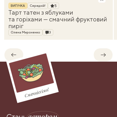
Рубрика
Рейтинг
5
ВИПІЧКА
Середній!
Тарт татен з яблуками
та горіхами — смачний фруктовий
пиріг
Автор
Коментарі
Олена Мироненко
3
Назад
Впере
Смачніссімо!
автором
Стань