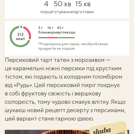
4
50 хв
15 хв
порції
готування
підготовки
3 г
16 г
43 г
білки
жири
вуглеводи
312
ккал
*Розрахунок для сирих, необроблених
продуктів на порцію
Персиковий тарт татен з морозивом —
це карамельні ніжні персики під хрустким
тістом, які подають із холодним пломбіром
від «Рудь». Цей персиковий пиріг поєднує
в собі фруктову свіжість і вершкову
солодкість, тому чудово смакує влітку. Якщо
шукаєш новий рецепт
десерту з персиками
,
цей варіант стане гарною ідеєю.
Shuba корисності