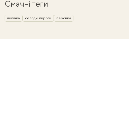
Смачні теги
випічка
солодкі пироги
персики
ати
k
m