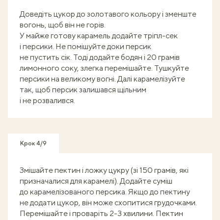
Доведіть цукор до золотавого кольору і зменште
вогонь, щоб він не горів.
У майже готову карамель додайте тріпл-сек
і персики. Не помішуйте доки персик
не пустить сік. Тоді додайте бодян і 20 грамів
лимонного соку, злегка перемішайте. Тушкуйте
персики на великому вогні. Далі карамелізуйте
так, щоб персик залишався щільним
і не розвалився.
Крок 4/9
Змішайте пектин і ложку цукру (зі 150 грамів, які
призначалися для карамелі). Додайте суміш
до карамелізованого персика. Якщо до пектину
не додати цукор, він може схопитися грудочками.
Перемішайте і проваріть 2-3 хвилини. Пектин