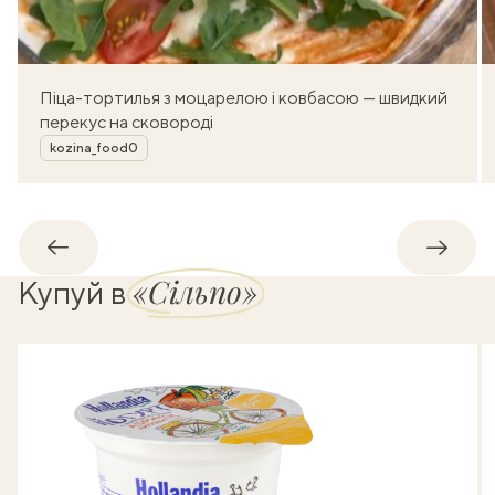
Піца-тортилья з моцарелою і ковбасою — швидкий
перекус на сковороді
Автор
kozina_food0
Назад
Впере
«Сільпо»
Купуй в