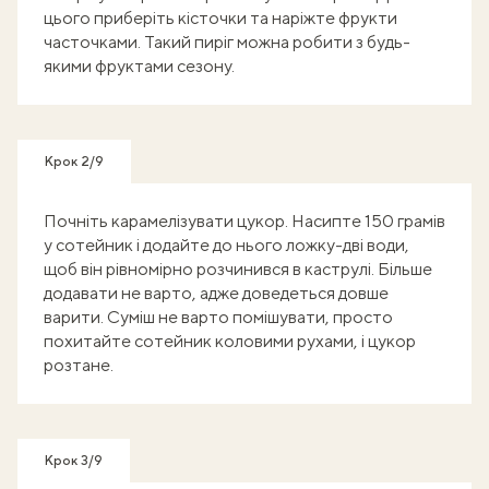
цього приберіть кісточки та наріжте фрукти
часточками. Такий пиріг можна робити з будь-
якими фруктами сезону.
Крок 2/9
Почніть карамелізувати цукор. Насипте 150 грамів
у сотейник і додайте до нього ложку-дві води,
щоб він рівномірно розчинився в каструлі. Більше
додавати не варто, адже доведеться довше
варити. Суміш не варто помішувати, просто
похитайте сотейник коловими рухами, і цукор
розтане.
Крок 3/9