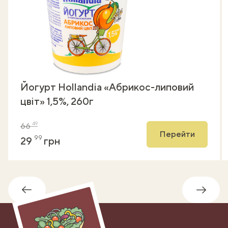
Йогурт Hollandia «Абрикос-липовий
цвіт» 1,5%, 260г
49
66
Перейти
99
29
грн
Назад
Впере