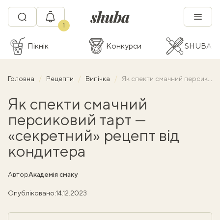
1
Пікнік
Конкурси
SHUBA C
Головна
Рецепти
Випічка
Як спекти смачний персиковий тарт — «секретний» рецепт від кондитера
Як спекти смачний
персиковий тарт —
«секретний» рецепт від
кондитера
Автор
Академія смаку
Опубліковано:
14.12.2023