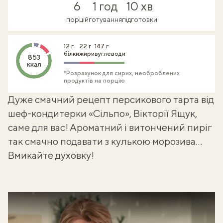
6
1 год
10 хв
порцій
готування
підготовки
12 г
22 г
147 г
білки
жири
вуглеводи
853
ккал
*Розрахунок для сирих, необроблених
продуктів на порцію
Дуже смачний рецепт персикового тарта від
шеф-кондитерки «Сільпо», Вікторії Ящук,
саме для вас! Ароматний і витончений пиріг
так смачно подавати з кулькою морозива…
Вмикайте духовку!