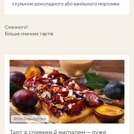
з кулькою шоколадного або ванільного морозива.
Смачного!
Більше смачних тартів
Фото: Depositphotos
Тарт зі сливами й мигдалем — дуже