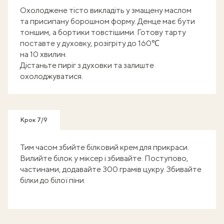
Охолоджене тісто викладіть у змащену маслом
та присипану борошном форму. Денце має бути
тоншим, а бортики товстішими. Готову тарту
поставте у духовку, розігріту до 160℃
на 10 хвилин.
Дістаньте пиріг з духовки та залиште
охолоджуватися.
Крок 7/9
Тим часом збийте білковий крем для прикраси.
Вилийте білок у міксер і збивайте. Поступово,
частинами, додавайте 300 грамів цукру. Збивайте
білки до білої піни.