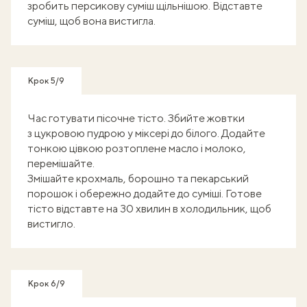
зробить персикову суміш щільнішою. Відставте
суміш, щоб вона вистигла.
Крок 5/9
Час готувати пісочне тісто. Збийте жовтки
з цукровою пудрою у міксері до білого. Додайте
тонкою цівкою розтоплене масло і молоко,
перемішайте.
Змішайте крохмаль, борошно та пекарський
порошок і обережно додайте до суміші. Готове
тісто відставте на 30 хвилин в холодильник, щоб
вистигло.
Крок 6/9