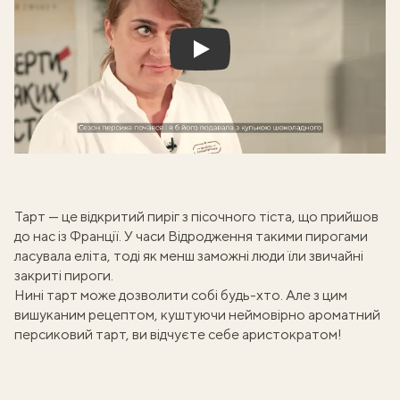
Play
Тарт — це
відкритий пиріг з пісочного тіста
, що прийшов
до нас із Франції. У часи Відродження такими пирогами
ласувала еліта, тоді як менш заможні люди їли звичайні
закриті пироги
.
Нині тарт може дозволити собі будь-хто. Але з цим
вишуканим рецептом, куштуючи неймовірно ароматний
персиковий тарт, ви відчуєте себе аристократом!