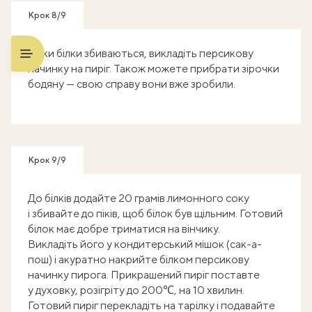
Крок 8/9
Доки білки збиваються, викладіть персикову
начинку на пиріг. Також можете прибрати зірочки
бодяну — свою справу вони вже зробили.
Крок 9/9
До білків додайте 20 грамів лимонного соку
і збивайте до піків, щоб білок був щільним. Готовий
білок має добре триматися на вінчику.
Викладіть його у кондитерський мішок (сак-а-
пош) і акуратно накрийте білком персикову
начинку пирога. Прикрашений пиріг поставте
у духовку, розігріту до 200℃, на 10 хвилин.
Готовий пиріг перекладіть на тарілку і подавайте