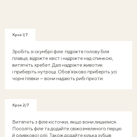
Крок 1/7
Зробіть зі скумбрії філе: підріжте голову біля
плавця, відріжте хвіст і надріжте над спинкою,
витягніть хребет. Далі надріжте животик
і приберіть нутрощі. Обов’язково приберіть усі
чорні плівки — вони надають рибі гіркоти.
Крок 2/7
Витягніть з філе кісточки, якщо вони лишилися.
Посоліть філе та додайте свіжозмеленого перцю
й оливкової олії. Також додайте кілька зубців