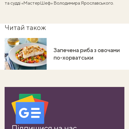
та судді «МастерШеф» Володимира Ярославського.
Читай також
Запечена риба з овочами
по-хорватськи
Підпишися на нас