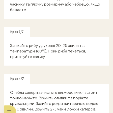
часнику та гілочку розмарину або чебрецю, якщо
бажаєте.
Крок 3/7
Запікайте рибу у духовці 20-25 хвилин за
температури 180℃. Поки риба печеться,
приготуйте сальсу.
Крок 4/7
Стебла селери зачистьте від жорстких частин і
тонко наріжте. Візьміть оливки та поріжте
кружальцями. Залийте родзинки гарячою водою
на 10 хвилин. Візьміть 2-3 чайні ложки каперсів.