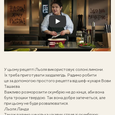
Play
У цьому рецепті Льоля використовує солоні лимони.
Їх треба приготувати заздалегідь. Радимо робити
це за допомогою
простого рецепта від шеф-кухаря Вови
Ташаєва
.
Важливо розморозити скумбрію не до кінця, аби вона
була трошки твердою. Так вона добре запечеться, але
при цьому не буде розвалюватися.
Льоля Ланда
Також радимо ще кілька цікавих страв зі скумбрією: