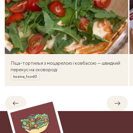
Піца-тортилья з моцарелою і ковбасою — швидкий
перекус на сковороді
Автор
kozina_food0
Назад
Впере