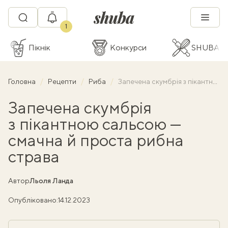
1
Пікнік
Конкурси
SHUBA C
Головна
Рецепти
Риба
Запечена скумбрія з пікантною сальсою — смачна й проста рибна страва
Запечена скумбрія
з пікантною сальсою —
смачна й проста рибна
страва
Автор
Льоля Ланда
Опубліковано:
14.12.2023