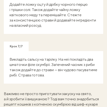
Додайте ложку оцту й дрібку чорного перцю
і трішки солі. Також додайте чайну ложку
квіткового меду та перемішайте. Стежте
за консистенцією страви й додавайте інгредієнти
на власний розсуд.
Крок 7/7
Викладіть сальсу на тарілку. На неї покладіть два
шматочки філе скумбрії. Запечений часник з риби
також додайте до страви — він чудово пасуватиме
рибі. Страва готова.
Важливо не просто приготувати закуску на свято,
а й зробити її вишуканою? Тоді вам точно знадобиться
рецепт
кошиків з копченою скумбрією
від шеф-кухаря