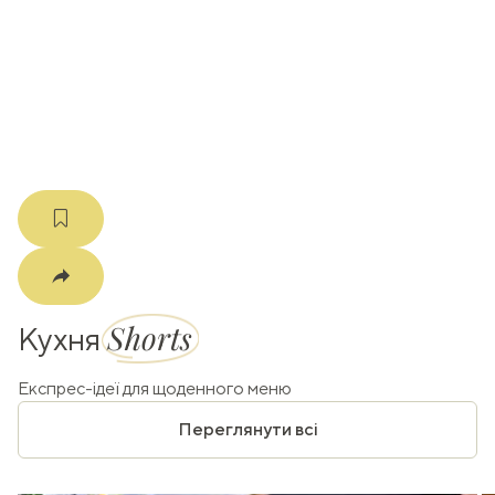
k
m
Shorts
Кухня
Експрес-ідеї для щоденного меню
Переглянути всі