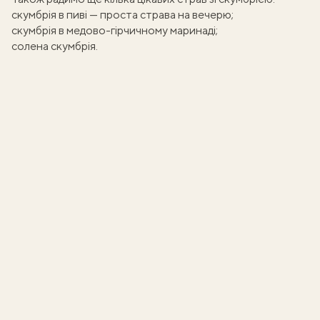
скумбрія в пиві — проста страва на вечерю
;
скумбрія в медово-гірчичному маринаді
;
солена скумбрія
.