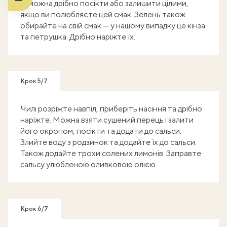
Їх можна дрібно посікти або залишити цілими,
якщо ви полюбляєте цей смак. Зелень також
обирайте на свій смак — у нашому випадку це кінза
та петрушка. Дрібно наріжте їх.
Крок 5/7
Чилі розріжте навпіл, приберіть насіння та дрібно
наріжте. Можна взяти сушений перець і залити
його окропом, посікти та додати до сальси.
Злийте воду з родзинок та додайте їх до сальси.
Також додайте трохи солених лимонів. Заправте
сальсу улюбленою оливковою олією.
Крок 6/7