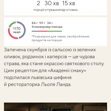
2
30 хв
15 хв
порції
готування
підготовки
84 г
59 г
34 г
білки
жири
вуглеводи
1170
ккал
*Розрахунок для сирих, необроблених
продуктів на порцію
Запечена скумбрія із сальсою із зелених
оливок, родзинок і каперсів — це чудова
страва, яка стане окрасою святкового столу.
Цим рецептом для «
Академії смаку
»
поділилася львівська шефиня
й рестораторка
Льоля Ланда
.