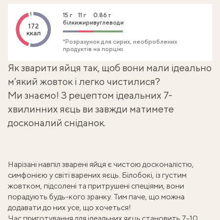
15 г
11 г
0.86 г
білки
жири
вуглеводи
172
ккал
*Розрахунок для сирих, необроблених
продуктів на порцію
Як
зварити яйця
так, щоб вони мали ідеально
м’який жовток і легко чистилися?
Ми знаємо! З рецептом ідеальних 7-
хвилинних яєць ви завжди матимете
досконалий
сніданок
.
Нарізані навпіл зварені яйця є чистою досконалістю,
симфонією у світі варених яєць. Білобокі, із густим
жовтком, підсолені та притрушені спеціями, вони
порадують будь-кого зранку. Тим паче, що можна
додавати до них усе, що хочеться!
Час приготування для ідеальних яєць становить 7-10