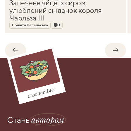
Запечене яйце із сиром:
улюблений сніданок короля
Чарльза III
Автор
Коментарі
Пончіта Весельська
3
Назад
Впере
Смачніссімо!
автором
Стань