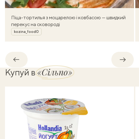
Піца-тортилья з моцарелою і ковбасою — швидкий
перекус на сковороді
Автор
kozina_food0
Назад
Впере
«Сільпо»
Купуй в