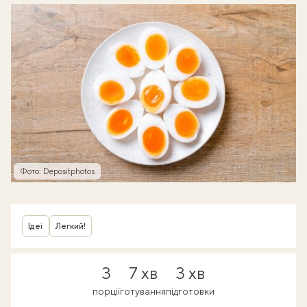
Фото: Depositphotos
Ідеї
Легкий!
3
7 хв
3 хв
порції
готування
підготовки