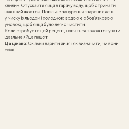
хвилин. Опускайте яйця в гарячу воду, щоб отримати
ніжніший жовток. Повільне занурення зварених яєць
у миску із льодом і холодною водою є обов’язковою
умовою, щоб яйця було легко чистити.
Коли спробуєте цей рецепт, навчіться також готувати
ідеальне яйце пашот
.
Це цікаво:
Скільки варити яйця і як визначити, чи вони
свіжі