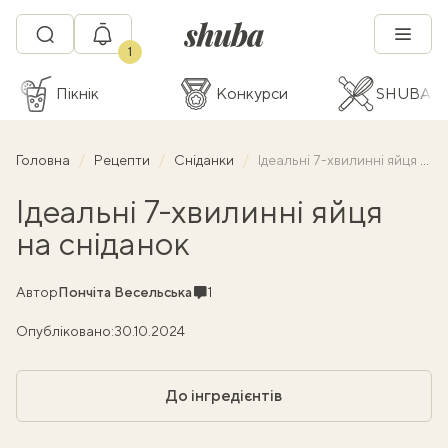
1
Пікнік
Конкурси
SHUBA C
Головна
Рецепти
Сніданки
Ідеальні 7-хвилинні яйця на сніданок
Ідеальні 7-хвилинні яйця
на сніданок
Коментарі
Автор
Пончіта Весельська
1
Опубліковано:
30.10.2024
До інгредієнтів