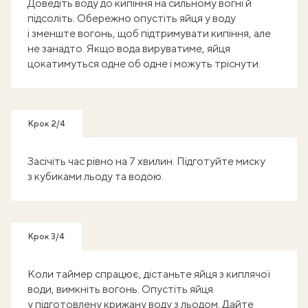
Доведіть воду до кипіння на сильному вогні й
підсоліть. Обережно опустіть яйця у воду
і зменште вогонь, щоб підтримувати кипіння, але
не занадто. Якщо вода вируватиме, яйця
цокатимуться одне об одне і можуть тріснути.
Крок 2/4
Засічіть час рівно на 7 хвилин. Підготуйте миску
з кубиками льоду та водою.
Крок 3/4
Коли таймер спрацює, дістаньте яйця з киплячої
води, вимкніть вогонь. Опустіть яйця
у підготовлену крижану воду з льодом. Дайте