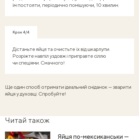
їм постояти, періодично помішуючи, 10 хвилин.
Крок 4/4
Дістаньте яйця та очистьте їх від шкарлупи.
Розріжте навпіл уздовж і приправте сіллю
чи спеціями. Смачного!
Ще один спосіб отримати ідеальний сніданок —
зварити
яйця у духовці
. Спробуйте!
Читай також
Яйця по-мексиканськи —