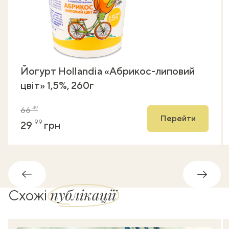
Йогурт Hollandia «Абрикос-липовий
цвіт» 1,5%, 260г
49
66
Перейти
99
29
грн
Назад
Впере
публікації
Схожі