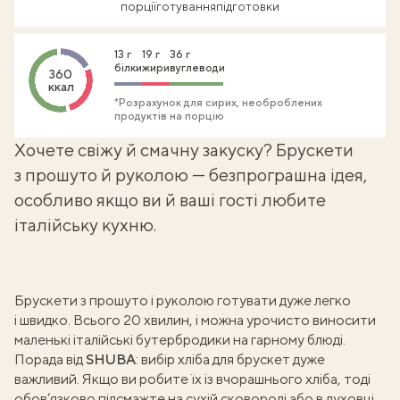
порції
готування
підготовки
13 г
19 г
36 г
білки
жири
вуглеводи
360
ккал
*Розрахунок для сирих, необроблених
продуктів на порцію
Хочете свіжу й смачну закуску? Брускети
з прошуто й руколою — безпрограшна ідея,
особливо якщо ви й ваші гості любите
італійську кухню.
Брускети з прошуто і руколою готувати дуже легко
і швидко. Всього 20 хвилин, і можна урочисто виносити
маленькі італійські бутербродики на гарному блюді.
Порада від
SHUBA
: вибір хліба для брускет дуже
важливий. Якщо ви робите їх із вчорашнього хліба, тоді
обов’язково підсмажте на сухій сковороді або в духовці,