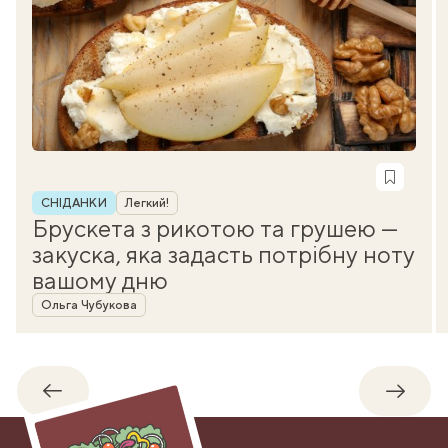
Рубрика
СНІДАНКИ
Легкий!
Брускета з рикотою та грушею —
закуска, яка задасть потрібну ноту
вашому дню
Автор
Ольга Чубукова
Назад
Впере