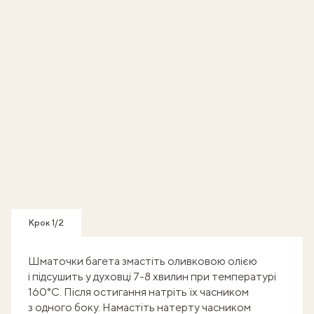
Крок 1/2
Шматочки багета змастіть оливковою олією
і підсушить у духовці 7-8 хвилин при температурі
160°C. Після остигання натріть їх часником
з одного боку. Намастіть натерту часником