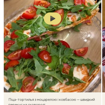
Play
Піца-тортилья з моцарелою і ковбасою — швидкий
перекус на сковороді