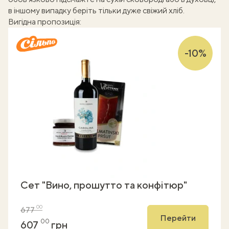
в іншому випадку беріть тільки дуже свіжий хліб.
Вигідна пропозиція:
-10%
Сет "Вино, прошутто та конфітюр"
00
677
Перейти
00
607
грн