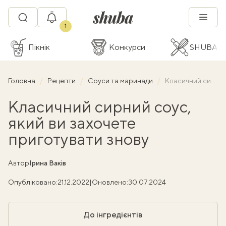
1
Пікнік
Конкурси
SHUBA C
Головна
Рецепти
Соуси та маринади
Класичний сирний соус, який ви захочете приготувати знову
Класичний сирний соус,
який ви захочете
приготувати знову
Автор
Ірина Ваків
Опубліковано:
21.12.2022
|
Оновлено:
30.07.2024
До інгредієнтів