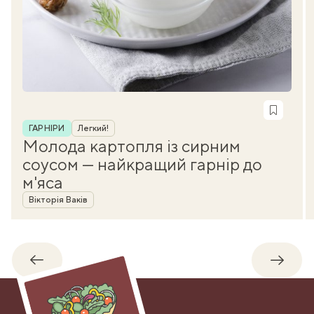
Рубрика
ГАРНІРИ
Легкий!
Молода картопля із сирним
соусом — найкращий гарнір до
м'яса
Автор
Вікторія Ваків
Назад
Впере