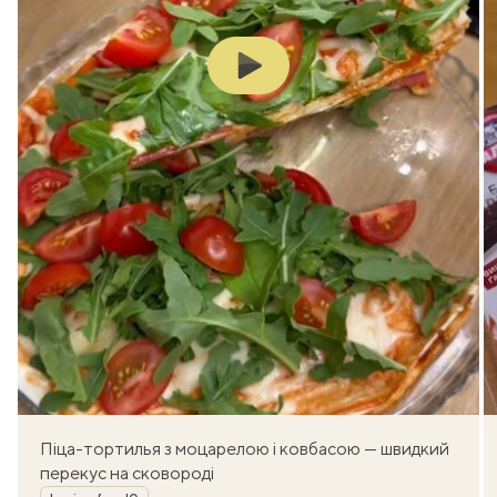
Play
Піца-тортилья з моцарелою і ковбасою — швидкий
перекус на сковороді
Автор