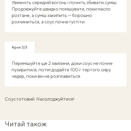
Увімкніть середній вогонь і почніть збивати суміш.
Продовжуйте швидко помішувати, поки масло
розтане, а суміш закипить — борошно
розчиниться, а соус почне густіти.
Крок 3/3
Перемішуйте ще 2 хвилини, доки соус не почне
пузиритися, потім додайте 100 г тертого сиру
чедер, поки він не розплавиться.
Соус готовий. Насолоджуйтеся!
Читай також