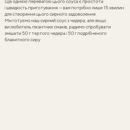
Ще однією перевагою цього соуса є простота
і швидкість приготування — вам потрібно лише 15 хвилин
для створення цього сирного задоволення.
Ми готуємо наш сирний соус з чедера, але якщо
ви любитель пікантних смаків, радимо спробувати
змішати 50 г тертого чедера і 50 г подрібненого
блакитного сиру.