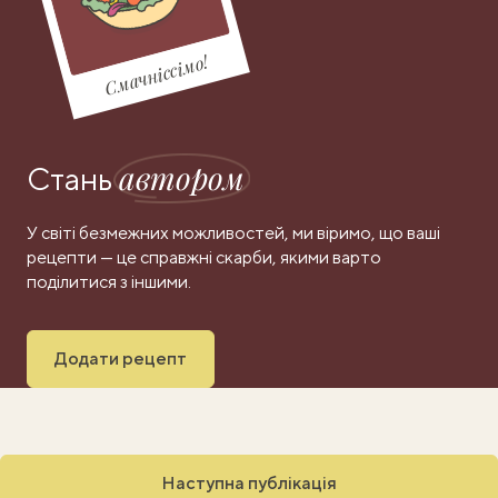
Смачніссімо!
автором
Стань
У світі безмежних можливостей, ми віримо, що ваші
рецепти — це справжні скарби, якими варто
поділитися з іншими.
Додати рецепт
Наступна публікація