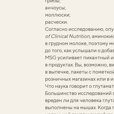
грибы
;
анчоусы
;
моллюски
;
расчески
.
Согласно исследованию,
опу
of Clinical Nutrition
, аминоки
в грудном молоке, поэтому м
до того, как услышали о добав
MSG усиливает пикантный и 
в продуктах. Вы, возможно, 
в выпечке, пакеты с пометк
розничных магазинах или в и
Что наука говорит о глутама
Большинство исследований п
вреден ли для человека глут
выполнены на мышах. Когда 