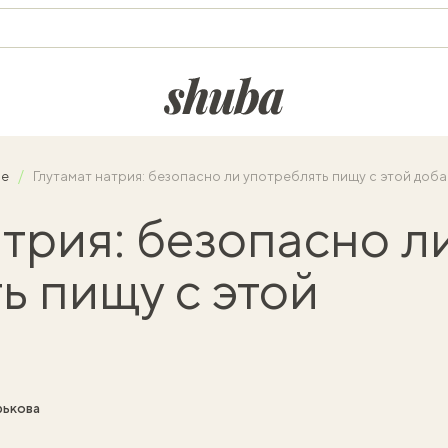
shuba.life
ие
Глутамат натрия: безопасно ли употреблять пищу с этой доб
атрия: безопасно л
ь пищу с этой
рькова