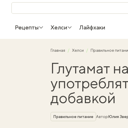
Рецепты
Хелси
Лайфхаки
Главная
Хелси
Правильное питан
Глутамат н
употреблят
добавкой
Рубрика
Правильное питание
Автор
Юлия Зве