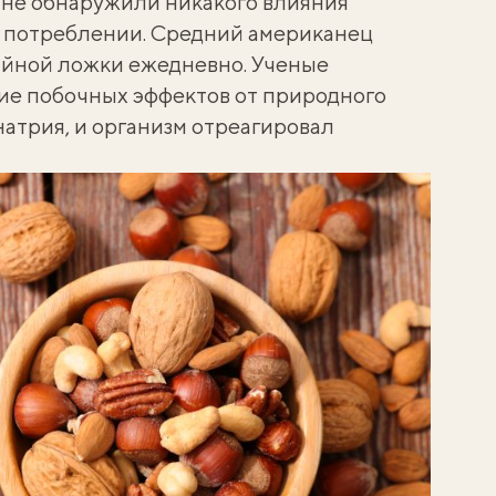
 не обнаружили никакого влияния
м потреблении. Средний американец
айной ложки ежедневно. Ученые
ие побочных эффектов от природного
натрия, и организм отреагировал