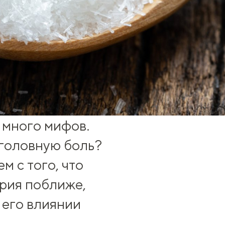
 много мифов.
 головную боль
?
м с того, что
трия поближе,
 его влиянии