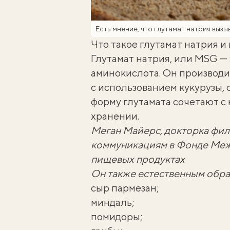
Есть мнение, что глутамат натрия выз
Что такое глутамат натрия и
Глутамат натрия, или MSG — 
аминокислота. Он производ
с использованием кукурузы, 
форму глутамата сочетают с
хранении.
Меган Майерс
, докторка фи
коммуникациям в Фонде Меж
пищевых продуктах
Он также естественным образ
сыр пармезан
;
миндаль
;
помидоры
;