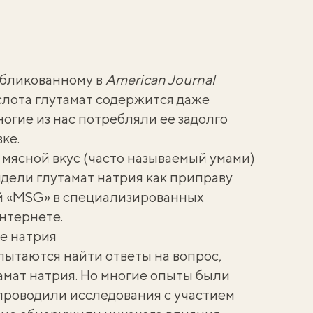
бликованному
в
American Journal
слота глутамат содержится даже
ногие из нас потребляли ее задолго
ке.
мясной вкус (часто называемый
умами
)
видели глутамат натрия как приправу
ой «MSG» в специализированных
нтернете.
те натрия
ытаются найти ответы на вопрос,
амат натрия. Но многие опыты были
проводили исследования с участием