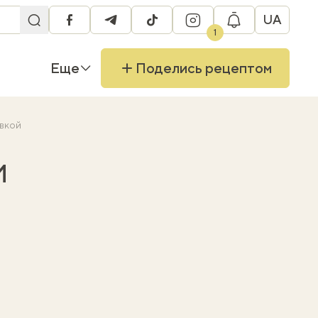
UA
facebook
telegram
tiktok
instagram
1
Еще
Поделись рецептом
авкой
и