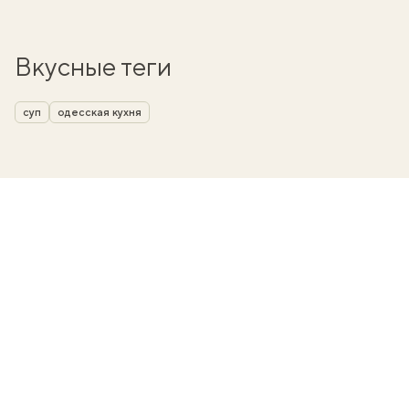
Вкусные теги
суп
одесская кухня
вать
k