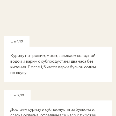
Шаг 1/10
Курицу потрошим, моем, заливаем холодной
водой и варим с субпродуктами два часа без
кипения. После 1,5 часов варки бульон солим
по вкусу.
Шаг 2/10
Достаем курицу и субпродукты из бульона и,
слегка охладив, отделяем все мясо от костей