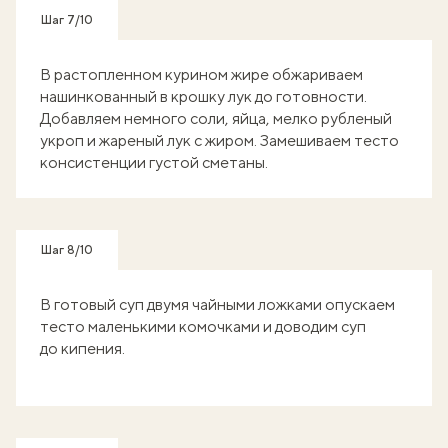
Шаг 7/10
В растопленном курином жире обжариваем
нашинкованный в крошку лук до готовности.
Добавляем немного соли, яйца, мелко рубленый
укроп и жареный лук с жиром. Замешиваем тесто
консистенции густой сметаны.
Шаг 8/10
В готовый суп двумя чайными ложками опускаем
тесто маленькими комочками и доводим суп
до кипения.