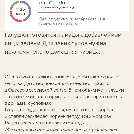
94 г
61 г
45 г
белки
жиры
углеводы
1125
ккал
*Расчет для сырых, необработанных
продуктов на порцию
Галушки готовятся из мацы с добавлением
яиц и зелени. Для таких супов нужна
исключительно домашняя курица.
Савва Либкин
нежно называет его супчиком своего
детства. Детство повара, как известно, прошло
в Одессе в еврейской семье. Это и объясняет галушки
на основе мацы, которую, кстати,
легко приготовить
в домашних условиях.
В супе не будет картофеля, вместо него — корень
и стебли сельдерея, корень петрушки и морковь.
Рецепт рассчитан на два литра воды.
Мы собрали
5 рецептов традиционных украинских