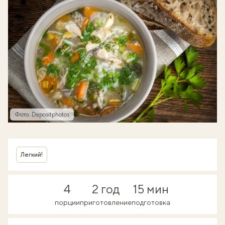
Фото: Depositphotos
Легкий!
4
2 год
15 мин
порции
приготовление
подготовка