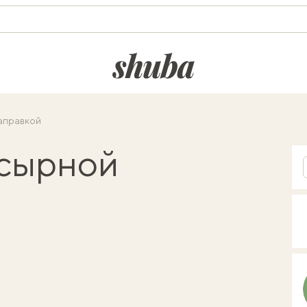
shuba.life
заправкой
 сырной