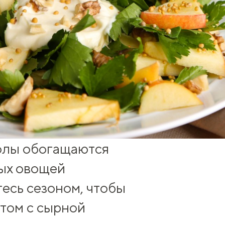
олы обогащаются
ых овощей
тесь сезоном, чтобы
атом с сырной