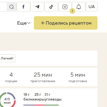
UA
facebook
telegram
tiktok
instagram
1
Еще
Поделись рецептом
Легкий!
4
25 мин
5 мин
порции
приготовление
подготовка
18 г
25 г
31 г
белки
жиры
углеводы
415
ккал