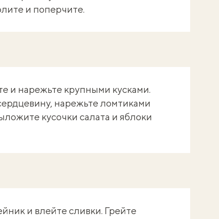
олите и поперчите.
е и нарежьте крупными кусками.
сердцевину, нарежьте ломтиками
ыложите кусочки салата и яблоки
йник и влейте сливки. Грейте