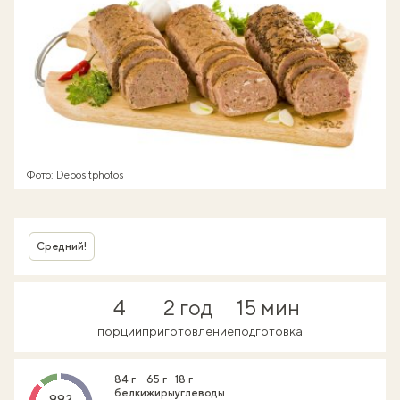
Фото: Depositphotos
Средний!
4
2 год
15 мин
порции
приготовление
подготовка
84 г
65 г
18 г
белки
жиры
углеводы
992