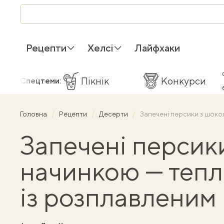
Рецепти
Хелсі
Лайфхаки
Пікнік
Конкурси
Спецтеми:
Головна
Рецепти
Десерти
Запечені персики з шок
Запечені персик
начинкою — тепл
із розплавленим