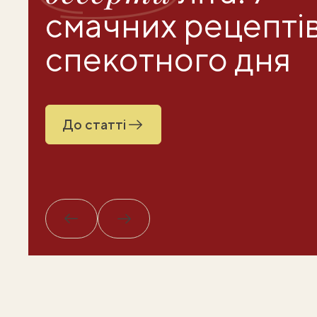
смачних рецептів
спекотного дня
До статті
Назад
Вперед