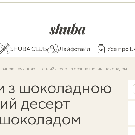
shuba.life
SHUBA CLUB
Лайфстайл
Усе про 
оладною начинкою — теплий десерт із розплавленим шоколадом
и з шоколадною
ий десерт
 шоколадом