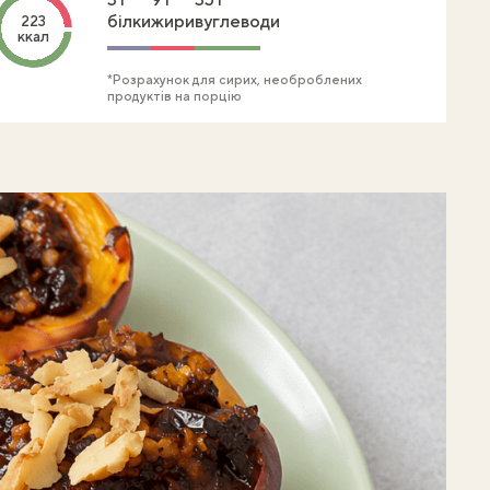
білки
жири
вуглеводи
223
ккал
*Розрахунок для сирих, необроблених
продуктів на порцію