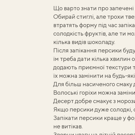
Що варто знати про запечені
Обирай стиглі, але трохи твер
втратять форму під час запі
солодкість фруктів, але ти 
кілька видів шоколаду.
Після
запікання персики
буду
їм треба дати кілька хвилин 
додають приємної текстури та
їх можна замінити на будь-які 
Для більш насиченого смаку д
Волоські горіхи можна замін
Десерт добре смакує з моро
Якщо персики дуже солодкі, 
Запікати персики краще у фо
не витікав.
Зверни увагу на
літній десер