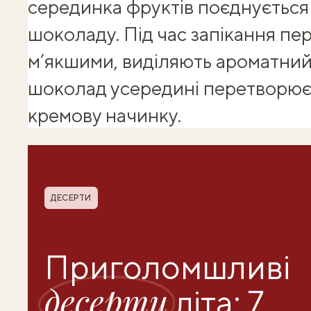
серединка фруктів поєднується
шоколаду. Під час запікання пе
м’якшими, виділяють ароматний с
шоколад усередині перетворюєт
кремову начинку.
Shuba корисності
Рубрика
ДЕСЕРТИ
Приголомшливі
десерти
літа: 7