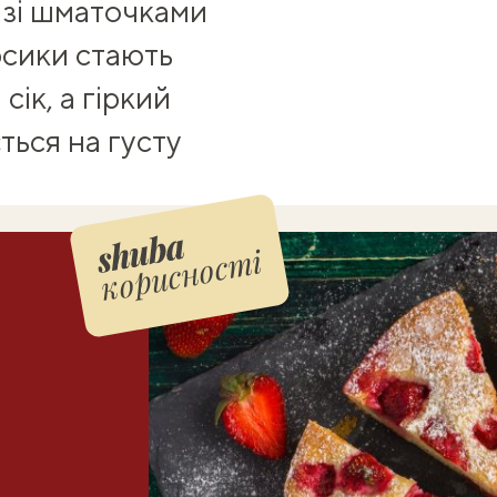
 зі шматочками
рсики стають
ік, а гіркий
ься на густу
корисності