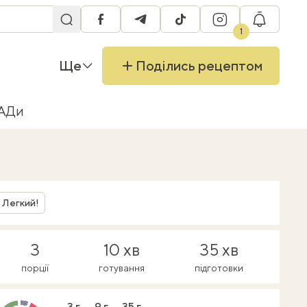
facebook
telegram
tiktok
instagram
RU
1
Ще
Поділись рецептом
БАДи
Легкий!
3
10 хв
35 хв
порції
готування
підготовки
3 г
9 г
35 г