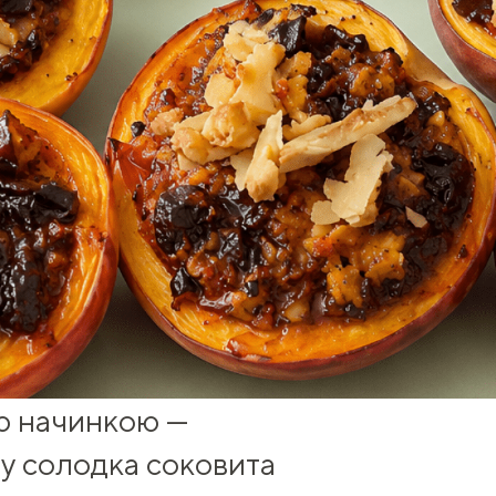
ю начинкою —
му солодка соковита