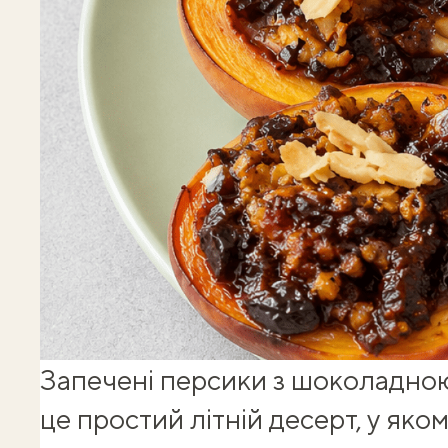
Запечені персики з шоколадно
це простий
літній десерт
, у яко