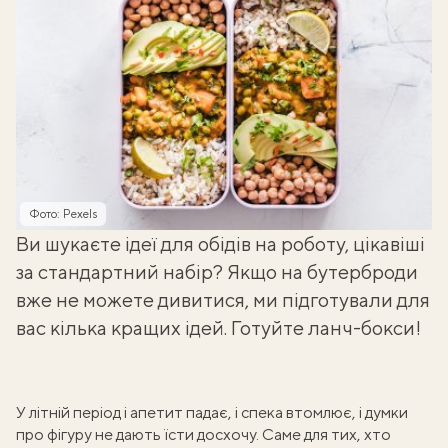
Фото: Pexels
Ви шукаєте ідеї для обідів на роботу, цікавіші
за стандартний набір? Якщо на бутерброди
вже не можете дивитися, ми підготували для
вас кілька кращих ідей. Готуйте ланч-бокси!
У літній період і апетит падає, і спека втомлює, і думки
про фігуру не дають їсти досхочу. Саме для тих, хто