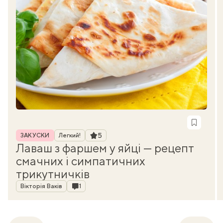
Рубрика
Рейтинг
5
ЗАКУСКИ
Легкий!
Лаваш з фаршем у яйці — рецепт
смачних і симпатичних
трикутничків
Автор
Коментарі
Вікторія Ваків
1