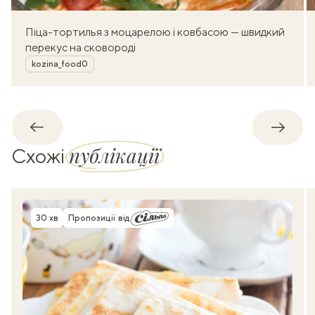
Піца-тортилья з моцарелою і ковбасою — швидкий
перекус на сковороді
Автор
kozina_food0
Назад
Впере
публікації
Схожі
30 хв
Пропозиції від
Час приготування