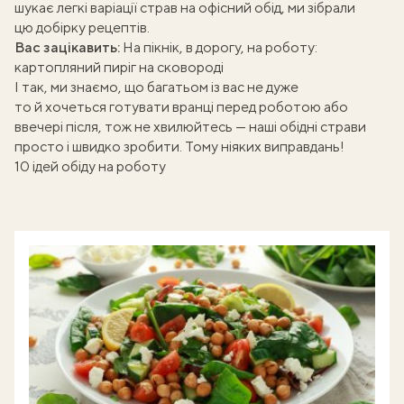
шукає легкі варіації страв на офісний обід, ми зібрали
цю добірку рецептів.
Вас зацікавить:
На пікнік, в дорогу, на роботу:
картопляний пиріг на сковороді
І так, ми знаємо, що багатьом із вас не дуже
то й хочеться готувати вранці перед роботою або
ввечері після, тож не хвилюйтесь — наші обідні страви
просто і швидко зробити. Тому ніяких виправдань!
10 ідей обіду на роботу