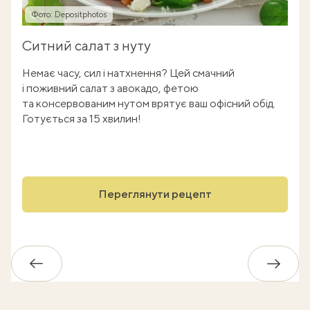
Фото: Depositphotos
Ситний салат з нуту
Немає часу, сил і натхнення? Цей смачний
і поживний салат з авокадо, фетою
та консервованим нутом врятує ваш офісний обід.
Готується за 15 хвилин!
Переглянути рецепт
Назад
Впере