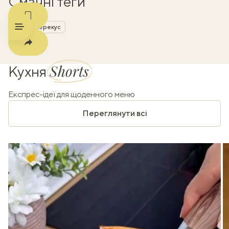
Смачні теги
обід
перекус
Shorts
Кухня
Експрес-ідеї для щоденного меню
Переглянути всі