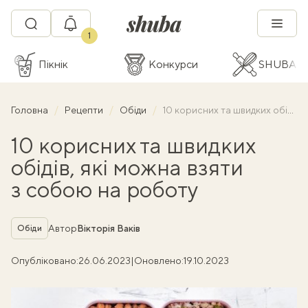
1
Пікнік
Конкурси
SHUBA C
Головна
Рецепти
Обіди
10 корисних та швидких обідів, які можна взяти з собою на роботу
10 корисних та швидких
обідів, які можна взяти
з собою на роботу
Рубрика
Автор
Вікторія Ваків
Обіди
Опубліковано:
26.06.2023
|
Оновлено:
19.10.2023