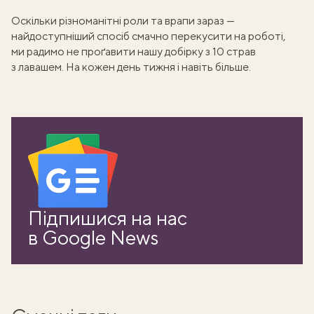
Оскільки різноманітні роли та врапи зараз —
найдоступніший спосіб смачно перекусити на роботі,
ми радимо не проґавити нашу добірку з
10 страв
з лавашем
. На кожен день тижня і навіть більше.
ати
Підпишися на нас
k
в Google News
m