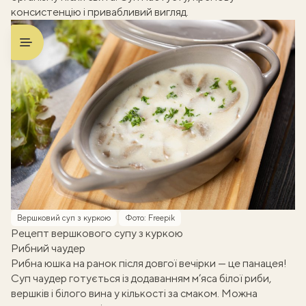
консистенцію і привабливий вигляд.
Вершковий суп з куркою
Фото: Freepik
Рецепт вершкового супу з куркою
Рибний чаудер
Рибна юшка на ранок після довгої вечірки — це панацея!
Суп чаудер готується із додаванням м’яса білої риби,
вершків і білого вина у кількості за смаком. Можна