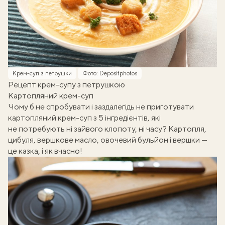
Крем-суп з петрушки
Фото: Depositphotos
Рецепт крем-супу з петрушкою
Картопляний крем-суп
Чому б не спробувати і заздалегідь не приготувати
картопляний крем-суп з 5 інгредієнтів, які
не потребують ні зайвого клопоту, ні часу? Картопля,
цибуля, вершкове масло, овочевий бульйон і вершки —
це казка, і як вчасно!