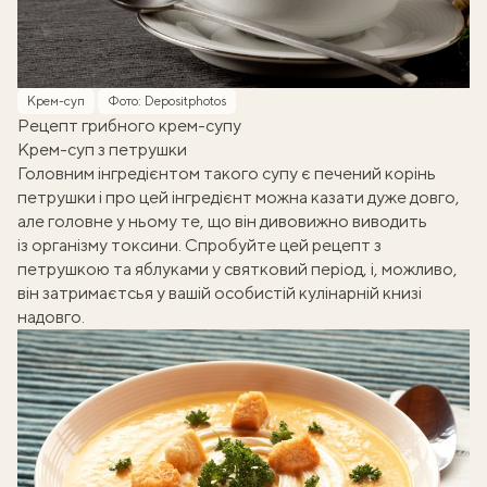
Крем-суп
Фото: Depositphotos
Рецепт грибного крем-супу
Крем-суп з петрушки
Головним інгредієнтом такого супу є печений корінь
петрушки і про цей інгредієнт можна казати дуже довго,
але головне у ньому те, що він дивовижно виводить
із організму токсини. Спробуйте цей рецепт з
петрушкою та яблуками у святковий період, і, можливо,
він затримаєтсья у вашій особистій кулінарній книзі
надовго.