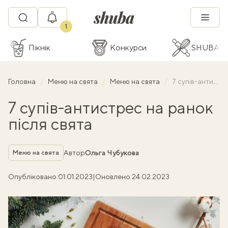
1
Пікнік
Конкурси
SHUBA C
Головна
Меню на свята
Меню на свята
7 супів-антистрес на ранок після свята
7 супів-антистрес на ранок
після свята
Рубрика
Автор
Ольга Чубукова
Меню на свята
Опубліковано:
01.01.2023
|
Оновлено:
24.02.2023