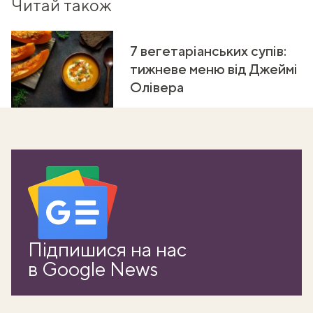
Читай також
7 вегетаріанських супів:
тижневе меню від Джеймі
Олівера
ати
Підпишися на нас
k
в Google News
m