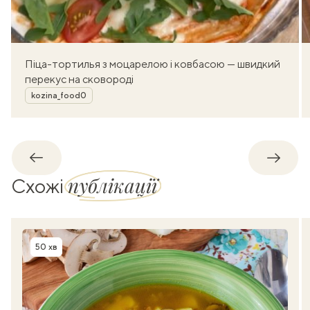
Піца-тортилья з моцарелою і ковбасою — швидкий
перекус на сковороді
Автор
kozina_food0
Назад
Впере
публікації
Схожі
50 хв
Час приготування