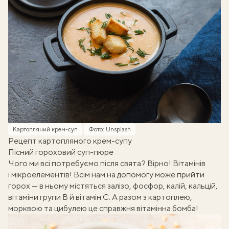
Картопляний крем-суп
Фото: Unsplash
Рецепт картопляного крем-супу
Пісний гороховий суп-пюре
Чого ми всі потребуємо після свята? Вірно! Вітамінів
і мікроелементів! Всім нам на допомогу може прийти
горох — в ньому містяться залізо, фосфор, калій, кальцій,
вітаміни групи В й вітамін С. А разом з картоплею,
морквою та цибулею це справжня вітамінна бомба!