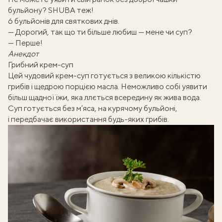
бульйону? SHUBA теж!
6 бульйонів для святкових днів.
— Дорогий, так що ти більше любиш — мене чи суп?
— Перше!
Анекдот
Грибний крем-суп
Цей чудовий крем-суп готується з великою кількістю
грибів і щедрою порцією масла. Неможливо собі уявити
більш щадної їжи, яка ллється всередину як жива вода.
Суп готується без м’яса, на курячому бульйоні,
і передбачає використання будь-яких грибів.