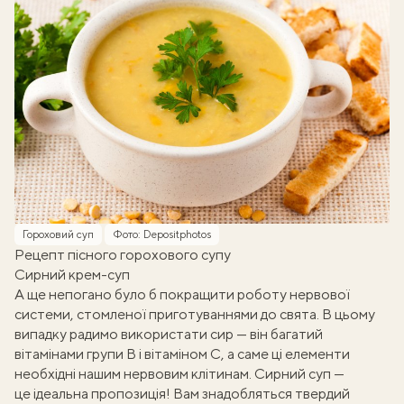
Гороховий суп
Фото: Depositphotos
Рецепт пісного горохового супу
Сирний крем-суп
А ще непогано було б покращити роботу нервової
системи, стомленої приготуваннями до свята. В цьому
випадку радимо використати сир — він багатий
вітамінами групи В і вітаміном С, а саме ці елементи
необхідні нашим нервовим клітинам. Сирний суп —
це ідеальна пропозиція! Вам знадобляться твердий