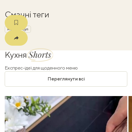
Смачні теги
меню
суп
Shorts
Кухня
Експрес-ідеї для щоденного меню
Переглянути всі