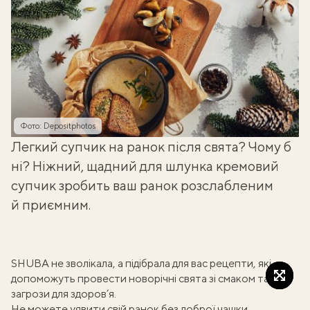
Фото: Depositphotos
Легкий супчик на ранок після свята? Чому б
ні? Ніжний, щадний для шлунка кремовий
супчик зробить ваш ранок розслабленим
й приємним.
SHUBA не зволікала, а підібрала для вас рецепти, які
допоможуть провести новорічні свята зі смаком та без
загрози для здоров’я.
Не можете уявити свій ранок без доброї чашки