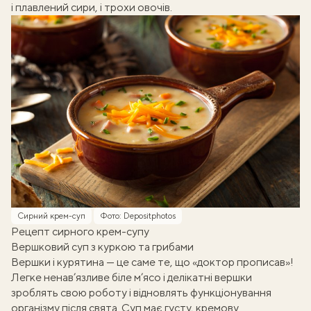
і плавлений сири, і трохи овочів.
Сирний крем-суп
Фото: Depositphotos
Рецепт сирного крем-супу
Вершковий суп з куркою та грибами
Вершки і курятина — це саме те, що «доктор прописав»!
Легке ненав’язливе біле м’ясо і делікатні вершки
зроблять свою роботу і відновлять функціонування
організму після свята. Суп має густу, кремову