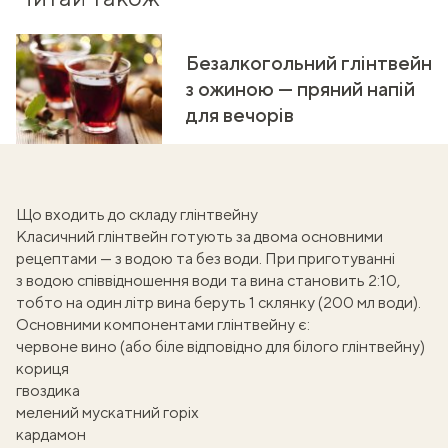
Безалкогольний глінтвейн
з ожиною — пряний напій
для вечорів
Що входить до складу глінтвейну
Класичний глінтвейн готують за двома основними
рецептами — з водою та без води. При приготуванні
з водою співвідношення води та вина становить 2:10,
тобто на один літр вина беруть 1 склянку (200 мл води).
Основними компонентами глінтвейну є:
червоне вино (або біле відповідно для білого глінтвейну)
кориця
гвоздика
мелений мускатний горіх
кардамон