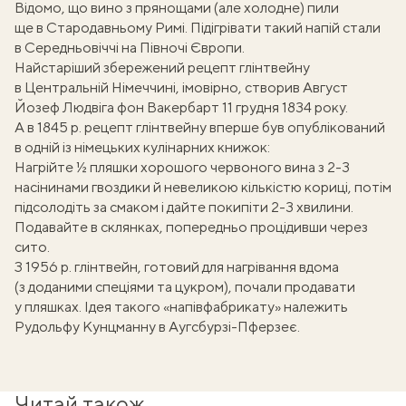
Відомо, що вино з прянощами (але холодне) пили
ще в Стародавньому Римі. Підігрівати такий напій стали
в Середньовіччі на Півночі Європи.
Найстаріший збережений рецепт глінтвейну
в Центральній Німеччині, імовірно, створив Август
Йозеф Людвіга фон Вакербарт 11 грудня 1834 року.
А в 1845 р. рецепт глінтвейну вперше був опублікований
в одній із німецьких кулінарних книжок:
Нагрійте ½ пляшки хорошого червоного вина з 2-3
насінинами гвоздики й невеликою кількістю кориці, потім
підсолодіть за смаком і дайте покипіти 2-3 хвилини.
Подавайте в склянках, попередньо процідивши через
сито.
З 1956 р. глінтвейн, готовий для нагрівання вдома
(з доданими спеціями та цукром), почали продавати
у пляшках. Ідея такого «напівфабрикату» належить
Рудольфу Кунцманну в Аугсбурзі-Пферзеє.
Читай також