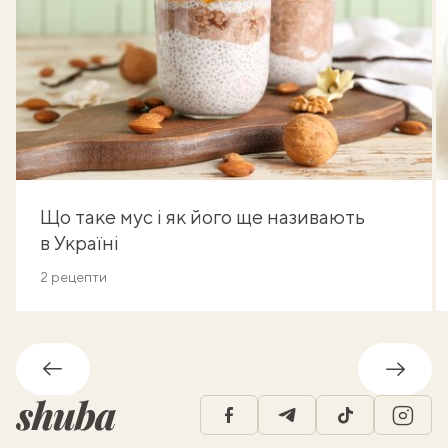
Що таке мус і як його ще називають
в Україні
2 рецепти
Назад
Впере
facebook
telegram
tiktok
insta