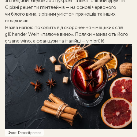
зі спеціями, медом або цукром та шматочками фруктів.
Є різні
рецепти глінтвейнів
— на основі червоного
чи білого вина, з різним умістом прянощів та інших
складників.
Назва напою походить від скорочення німецьких слів
glühender Wein «палюче вино». Поляки називають його
grzane wino, а французи та італійці — vin brûlé.
Фото: Depositphotos