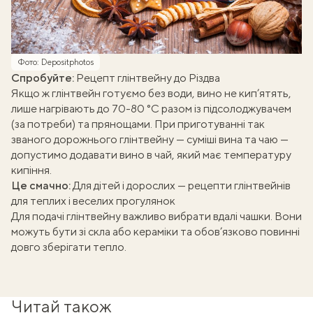
Фото: Depositphotos
Спробуйте:
Рецепт глінтвейну до Різдва
Якщо ж глінтвейн готуємо без води, вино не кип’ятять,
лише нагрівають до 70-80 °C разом із підсолоджувачем
(за потреби) та прянощами. При приготуванні так
званого дорожнього глінтвейну — суміші вина та чаю —
допустимо додавати вино в чай, який має температуру
кипіння.
Це смачно:
Для дітей і дорослих — рецепти глінтвейнів
для теплих і веселих прогулянок
Для подачі глінтвейну важливо вибрати вдалі чашки. Вони
можуть бути зі скла або кераміки та обов’язково повинні
довго зберігати тепло.
ати
Читай також