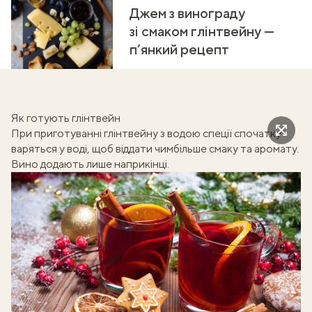
Джем з винограду
зі смаком глінтвейну —
п’янкий рецепт
Як готують глінтвейн
При приготуванні глінтвейну з водою спеції спочатку
варяться у воді, щоб віддати чимбільше смаку та аромату.
Вино додають лише наприкінці.