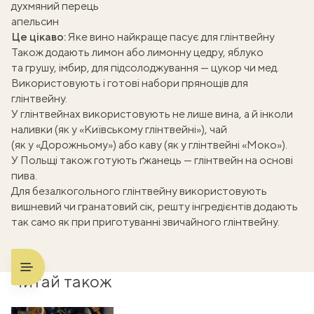
духмяний перець
апельсин
Це цікаво:
Яке вино найкраще пасує для глінтвейну
Також додають лимон або лимонну цедру,
яблуко
та
грушу
, імбир, для підсолоджування — цукор чи мед.
Використовують і готові набори прянощів для
глінтвейну.
У глінтвейнах використовують не лише вина, а й інколи
наливки (як у «Київському глінтвейні»), чай
(як у «Дорожньому») або каву (як у глінтвейні «Моко»).
У Польщі також готують
ґжанець
— глінтвейн на основі
пива.
Для
безалкогольного глінтвейну
використовують
вишневий чи
гранатовий сік
, решту інгредієнтів додають
так само як при приготуванні звичайного глінтвейну.
Читай також