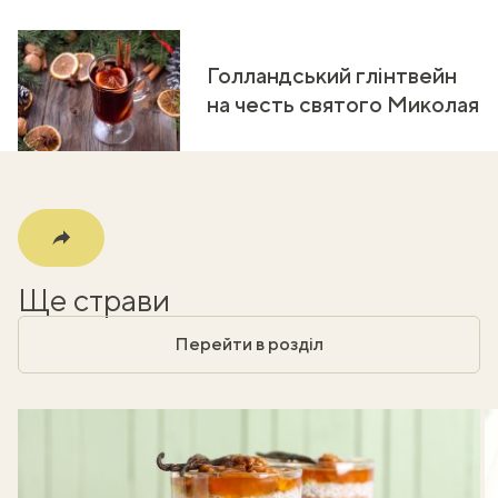
k
m
Голландський глінтвейн
на честь святого Миколая
Ще страви
Перейти в розділ