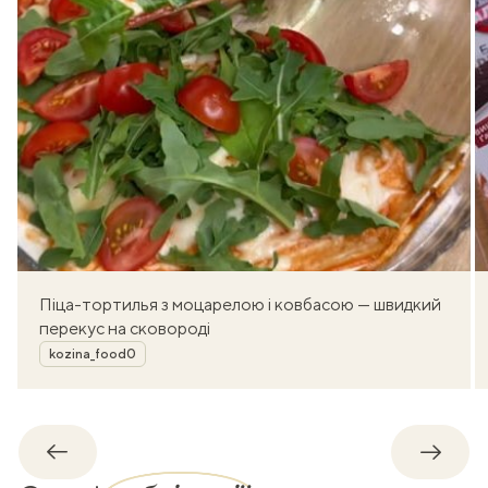
Піца-тортилья з моцарелою і ковбасою — швидкий
перекус на сковороді
Автор
kozina_food0
Назад
Впере