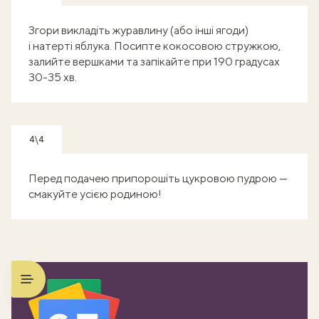
Згори викладіть журавлину (або інші ягоди)
і натерті яблука. Посипте кокосовою стружкою,
залийте вершками та запікайте при 190 градусах
30-35 хв.
4\4
Перед подачею припорошіть цукровою пудрою —
смакуйте усією родиною!