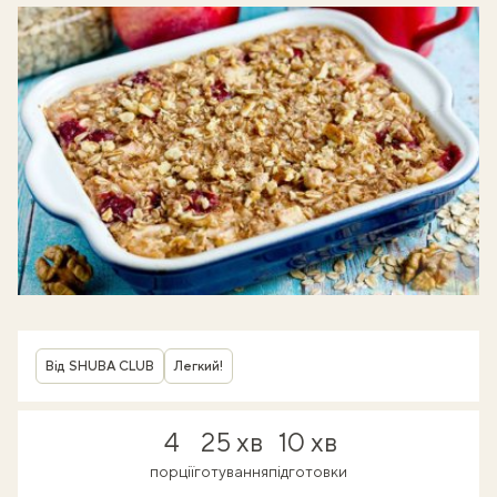
Від SHUBA CLUB
Легкий!
4
25 хв
10 хв
порції
готування
підготовки