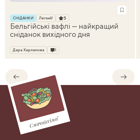
Рубрика
Рейтинг
5
СНІДАНКИ
Легкий!
Бельгійські вафлі — найкращий
сніданок вихідного дня
Автор
Коментарі
Дара Харламова
1
Назад
Впере
Смачніссімо!