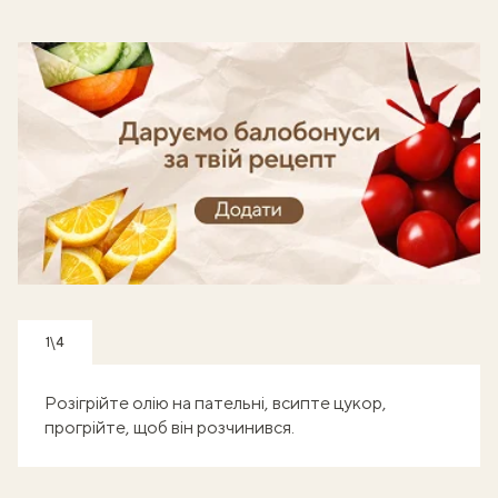
Готуй, знімай кроки - отримуй балобонуси!
1\4
Розігрійте олію на пательні, всипте цукор,
прогрійте, щоб він розчинився.