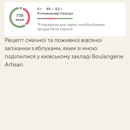
8 г
48 г
82 г
білки
жири
вуглеводи
758
ккал
*Розрахунок для сирих, необроблених
продуктів на порцію
Рецепт смачної та поживної вівсяної
запіканки з яблуками, яким зі мною
поділилися у київському закладі Boulangerie
Artisan.