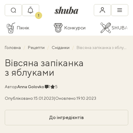
1
Пікнік
Конкурси
SHUBA C
Головна
Рецепти
Сніданки
Вівсяна запіканка з яблуками
Вівсяна запіканка
з яблуками
Коментарі
Рейтинг
Автор
Anna Golovko
1
5
Опубліковано:
15.01.2023
|
Оновлено:
19.10.2023
До інгредієнтів