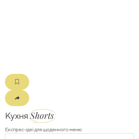
ати
k
m
Shorts
Кухня
Експрес-ідеї для щоденного меню