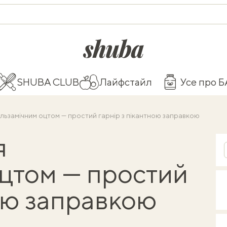
shuba.life
SHUBA CLUB
Лайфстайл
Усе про 
льзамічним оцтом — простий гарнір з пікантною заправкою
я
оцтом — простий
ною заправкою