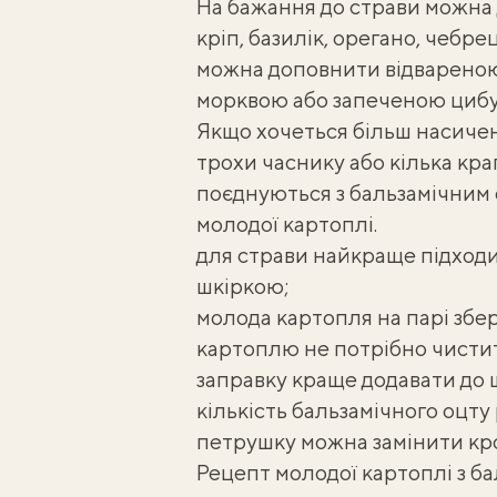
На бажання до страви можна 
кріп, базилік, орегано, чебр
можна доповнити відварено
морквою або запеченою циб
Якщо хочеться більш насичен
трохи часнику або кілька кр
поєднуються з бальзамічним
молодої картоплі.
для страви найкраще підходи
шкіркою;
молода картопля на парі збер
картоплю не потрібно чистит
заправку краще додавати до щ
кількість бальзамічного оцту
петрушку можна замінити кр
Рецепт молодої картоплі з б