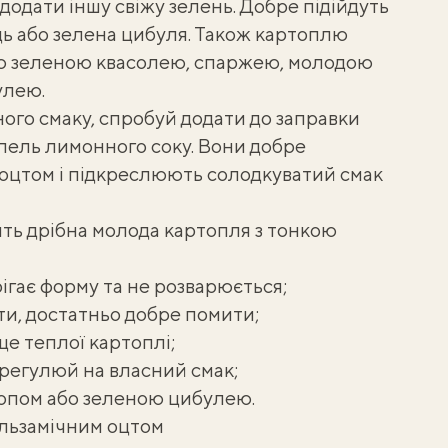
додати іншу свіжу зелень. Добре підійдуть
ець або зелена цибуля. Також картоплю
ю зеленою квасолею, спаржею, молодою
улею.
ого смаку, спробуй додати до заправки
апель лимонного соку. Вони добре
 оцтом і підкреслюють солодкуватий смак
ть дрібна молода картопля з тонкою
ігає форму та не розварюється;
и, достатньо добре помити;
е теплої картоплі;
 регулюй на власний смак;
опом або зеленою цибулею.
альзамічним оцтом