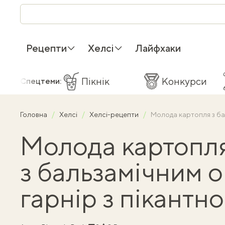
Рецепти
Хелсі
Лайфхаки
Пікнік
Конкурси
Спецтеми:
Головна
Хелсі
Хелсі-рецепти
Молода картопля з ба
Молода картопл
з бальзамічним 
гарнір з пікант