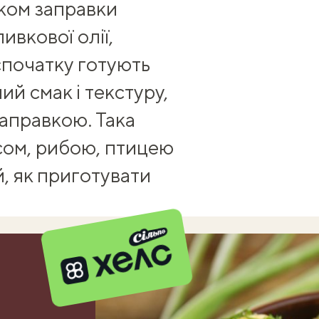
ком заправки
ивкової олії,
спочатку готують
ий смак і текстуру,
заправкою. Така
сом, рибою, птицею
й, як приготувати