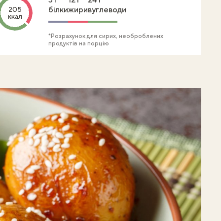
білки
жири
вуглеводи
205
ккал
*Розрахунок для сирих, необроблених
продуктів на порцію