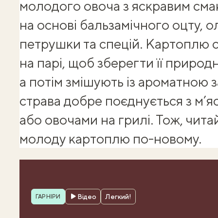
молодого овоча з яскравим сма
на основі бальзамічного оцту, ол
петрушки та спецій. Картоплю 
на парі, щоб зберегти її природн
а потім змішують із ароматною 
страва добре поєднується з м’я
або овочами на грилі. Тож, чита
молоду картоплю по-новому
.
Рубрика
Відео
Легкий!
ГАРНІРИ