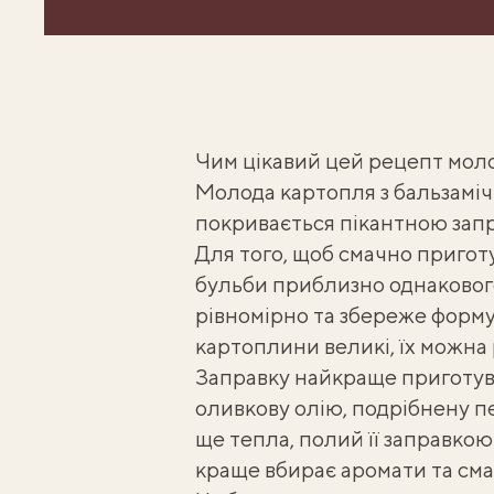
Чим цікавий цей рецепт моло
Молода картопля з бальзамічн
покривається пікантною зап
Для того, щоб
смачно пригот
бульби приблизно однакового
рівномірно та збереже форму
картоплини великі, їх можна 
Заправку найкраще приготува
оливкову олію, подрібнену пе
ще тепла, полий її заправко
краще вбирає аромати та сма