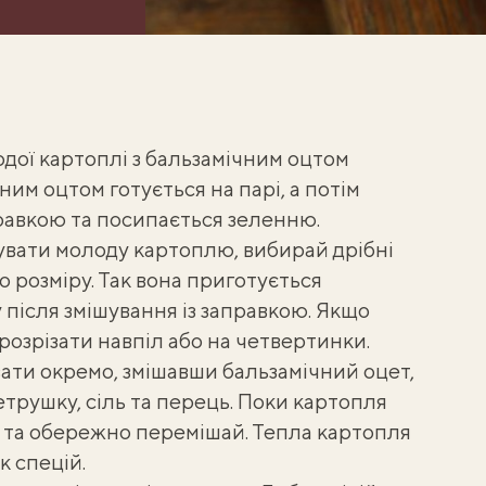
дої картоплі з бальзамічним оцтом
им оцтом готується на парі, а потім
равкою та посипається зеленню.
увати молоду картоплю
, вибирай дрібні
 розміру. Так вона приготується
 після змішування із заправкою. Якщо
розрізати навпіл або на четвертинки.
ти окремо, змішавши бальзамічний оцет,
трушку, сіль та перець. Поки картопля
ю та обережно перемішай. Тепла картопля
к спецій.