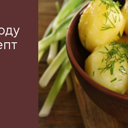
оду
епт