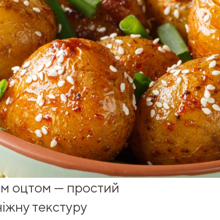
им оцтом — простий
ніжну текстуру