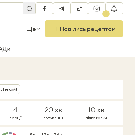
facebook
telegram
tiktok
instagram
RU
1
Ще
Поділись рецептом
БАДи
Легкий!
4
20 хв
10 хв
порції
готування
підготовки
3 г
12 г
24 г