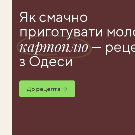
Як смачно
приготувати мол
картоплю
— рец
з Одеси
До рецепта