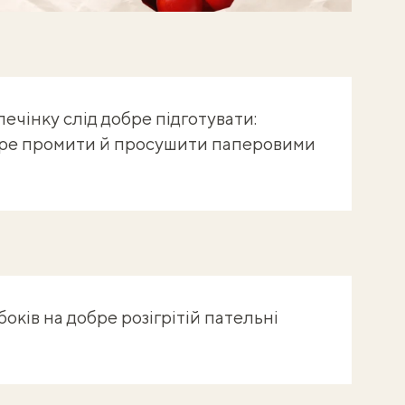
й балобонуси!
ечінку слід добре підготувати:
обре промити й просушити паперовими
оків на добре розігрітій пательні