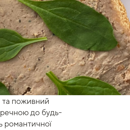
й та поживний
доречною до будь-
ть романтичної