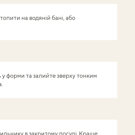
опити на водяній бані, або
 у форми та залийте зверху тонким
.
ильнику в закритому посуді. Краще