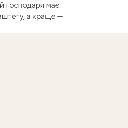
 й господаря має
аштету, а краще —