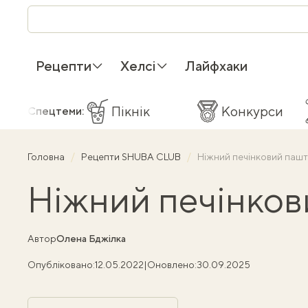
Рецепти
Хелсі
Лайфхаки
Пікнік
Конкурси
Спецтеми:
Головна
Рецепти SHUBA CLUB
Ніжний печінковий паш
Ніжний печінков
Автор
Олена Бджілка
Опубліковано:
12.05.2022
|
Оновлено:
30.09.2025