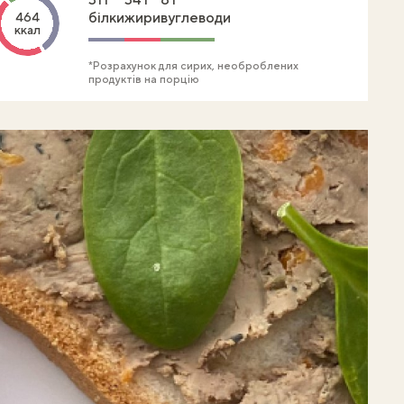
білки
жири
вуглеводи
464
ккал
*Розрахунок для сирих, необроблених
продуктів на порцію