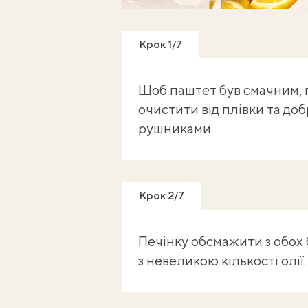
Готуй, знімай кроки - отриму
Крок 1/7
Щоб паштет був смачним, п
очистити від плівки та д
рушниками.
Крок 2/7
Печінку обсмажити з обох б
з невеликою кількості олії.