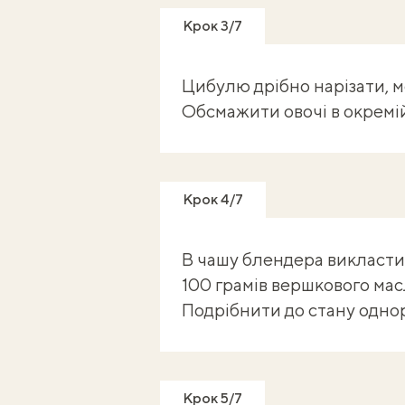
Крок 3/7
Цибулю дрібно нарізати, м
Обсмажити овочі в окремій
Крок 4/7
В чашу блендера викласти 
100 грамів вершкового мас
Подрібнити до стану однор
Крок 5/7