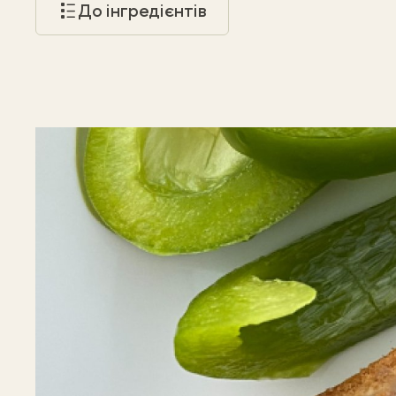
До інгредієнтів