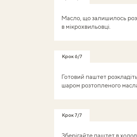
Масло, що залишилось розт
в мікрохвильовці.
Крок 6/7
Готовий паштет розкладіть
шаром розтопленого масла
Крок 7/7
Зберігайте паштет в холод