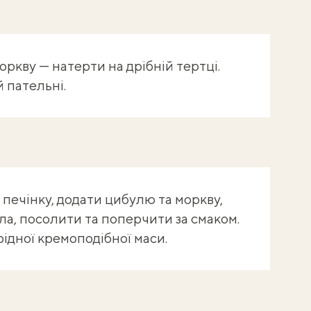
оркву — натерти на дрібній тертці.
 пательні.
печінку, додати цибулю та моркву,
ла, посолити та поперчити за смаком.
ідної кремоподібної маси.