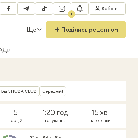
RU
Кабінет
facebook
telegram
tiktok
instagram
1
Ще
Поділись рецептом
БАДи
Від SHUBA CLUB
Середній!
5
1:20 год
15 хв
порцій
готування
підготовки
31 г
34 г
8 г