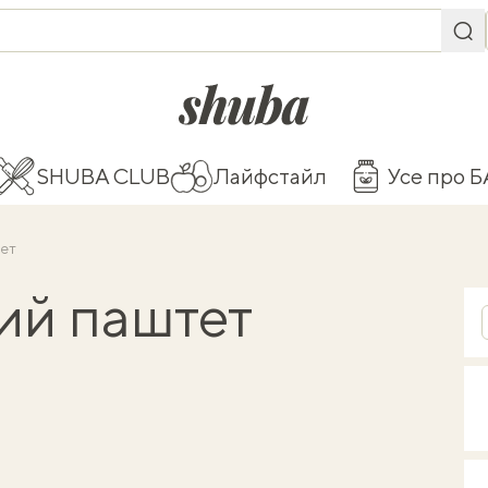
shuba.life
SHUBA CLUB
Лайфстайл
Усе про 
тет
ий паштет