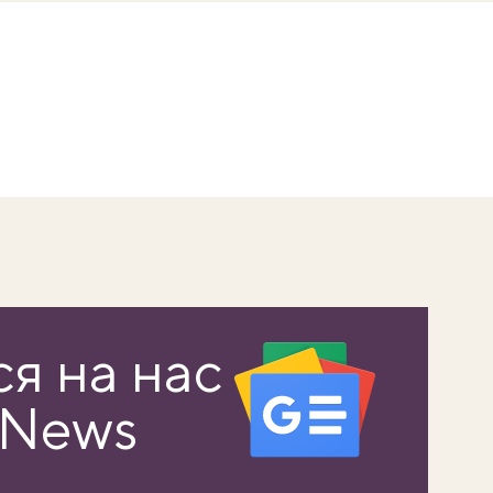
я на нас
 News