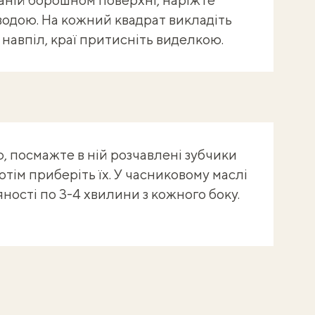
 водою. На кожний квадрат викладіть
 навпіл, краї притисніть виделкою.
ю, посмажте в ній розчавлені зубчики
отім приберіть їх. У часниковому маслі
ності по 3-4 хвилини з кожного боку.