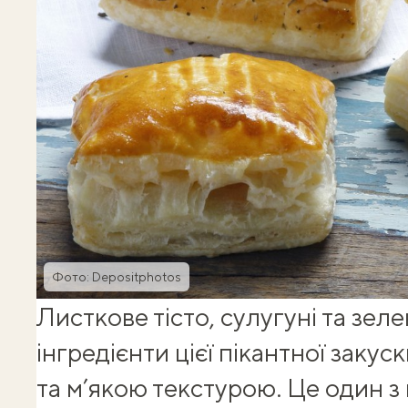
Фото: Depositphotos
Листкове тісто, сулугуні та зел
інгредієнти цієї пікантної закус
та м’якою текстурою. Це один з