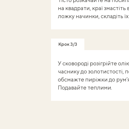
на квадрати, краї змастіть
ложку начинки, складіть їх
Крок 3/3
У сковороді розігрійте олі
часнику до золотистості, п
обсмажте пиріжки до рум’я
Подавайте теплими.