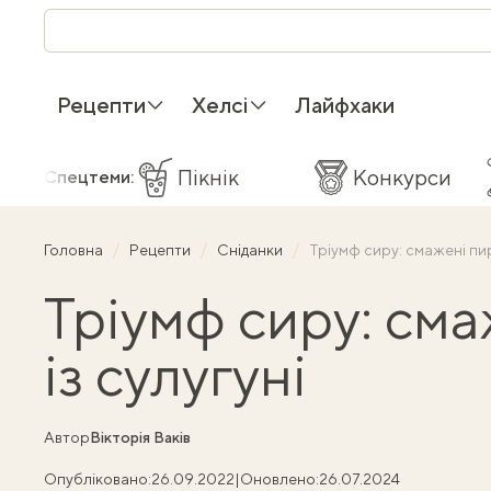
Рецепти
Хелсі
Лайфхаки
Пікнік
Конкурси
Спецтеми:
Головна
Рецепти
Сніданки
Тріумф сиру: смажені пир
Тріумф сиру: см
із сулугуні
Автор
Вікторія Ваків
Опубліковано:
26.09.2022
|
Оновлено:
26.07.2024