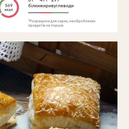
білки
жири
вуглеводи
569
ккал
*Розрахунок для сирих, необроблених
продуктів на порцію