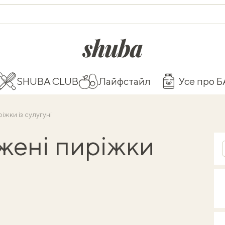
shuba.life
SHUBA CLUB
Лайфстайл
Усе про 
іжки із сулугуні
ажені пиріжки