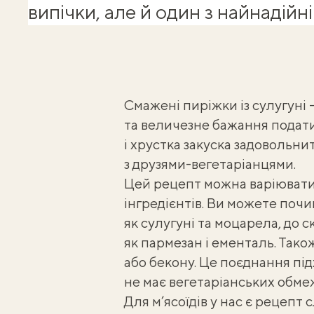
випічки, але й один з найнадійн
Смажені пиріжки із сулугуні 
та величезне бажання подат
і хрустка закуска задовольни
з друзями-вегетаріанцями.
Цей рецепт можна варіювати в
інгредієнтів. Ви можете почин
як сулугуні та моцарела, до 
як пармезан і ементаль. Тако
або бекону. Це поєднання під
не має вегетаріанських обме
Для м’ясоїдів у нас є рецепт
с