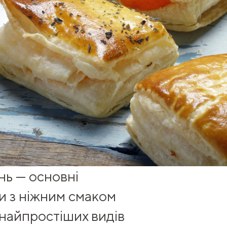
ень — основні
ки з ніжним смаком
 найпростіших видів