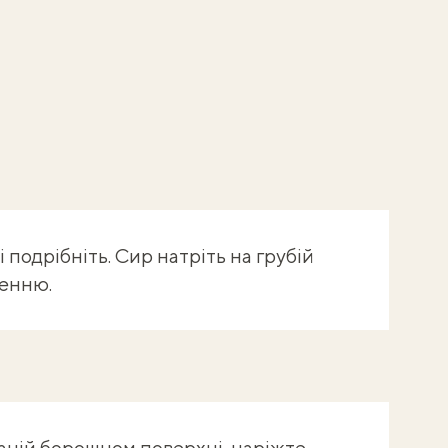
 подрібніть. Сир натріть на грубій
ленню.
аній борошном поверхні, наріжте