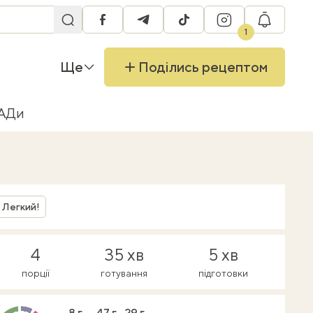
facebook
telegram
tiktok
instagram
RU
1
Ще
Поділись рецептом
БАДи
Легкий!
4
35 хв
5 хв
порції
готування
підготовки
8 г
47 г
29 г