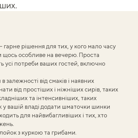
іших.
— гарне рішення для тих, у кого мало часу
и щось особливе на вечерю. Проста
ть усі потреби ваших гостей, включно
 залежності від смаків і наявних
ати від простіших і ніжніших сирів, таких
складніших та інтенсивніших, таких
ж у вашій владі додати шматочки шинки
ходить для найвибагливіших і тих, хто
жень.
лойок з куркою та грибами
.