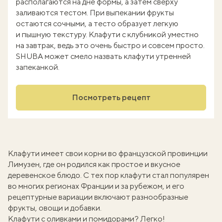
располагаются на дне формы, а затем сверху
заливаются тестом. При выпекании фрукты
остаются сочными, а тесто образует легкую
и пышную текстуру. Клафути с клубникой уместно
на завтрак, ведь это очень быстро и совсем просто.
SHUBA может смело назвать клафути утренней
запеканкой.
Посмотреть рецепт
Клафути имеет свои корни во французской провинции
Лимузен, где он родился как простое и вкусное
деревенское блюдо. С тех пор клафути стал популярен
во многих регионах Франции и за рубежом, и его
рецептурные вариации включают разнообразные
фрукты, овощи и добавки.
Клафути с оливками и помидорами
? Легко!