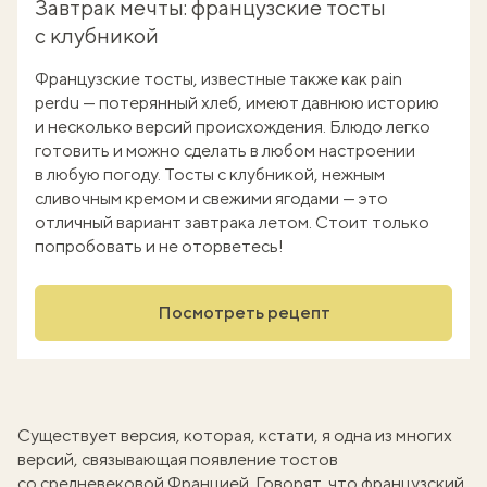
Завтрак мечты: французские тосты
с клубникой
Французские тосты, известные также как pain
perdu — потерянный хлеб, имеют давнюю историю
и несколько версий происхождения. Блюдо легко
готовить и можно сделать в любом настроении
в любую погоду. Тосты с клубникой, нежным
сливочным кремом и свежими ягодами — это
отличный вариант завтрака летом. Стоит только
попробовать и не оторветесь!
Посмотреть рецепт
Существует версия, которая, кстати, я одна из многих
версий, связывающая появление тостов
со средневековой Францией. Говорят, что французский