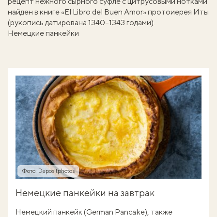
рецепт нежного сырного суфле с цитрусовыми нотками
найден в книге «El Libro del Buen Amor» протоиерея Иты
(рукопись датирована 1340–1343 годами).
Немецкие панкейки
Фото: Depositphotos
Немецкие панкейки на завтрак
Немецкий панкейк (German Pancake), также