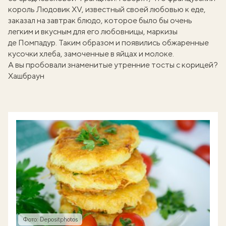
король Людовик XV, известный своей любовью к еде,
заказал на завтрак блюдо, которое было бы очень
легким и вкусным для его любовницы, маркизы
де Помпадур. Таким образом и появились обжаренные
кусочки хлеба, замоченные в яйцах и молоке.
А вы пробовали знаменитые
утренние тосты с корицей
?
Хашбраун
Фото: Depositphotos