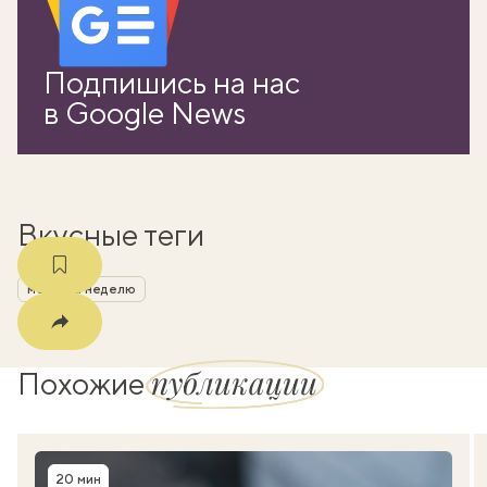
вать
Подпишись на нас
k
в Google News
мма
Вкусные теги
меню на неделю
публикации
Похожие
20 мин
Время приготовления