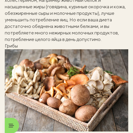
холестерином, например животный белок и
насыщенные жиры (говядина, куриные окорочка и кожа,
обезжиренные сыры и молочные продукты), лучше
уменьшить потребление яиц. Но если ваша диета
достаточно обеднена животными белками, и вы
потребляете много нежирных молочных продуктов,
потребление целого яйца в день допустимо.
Грибы