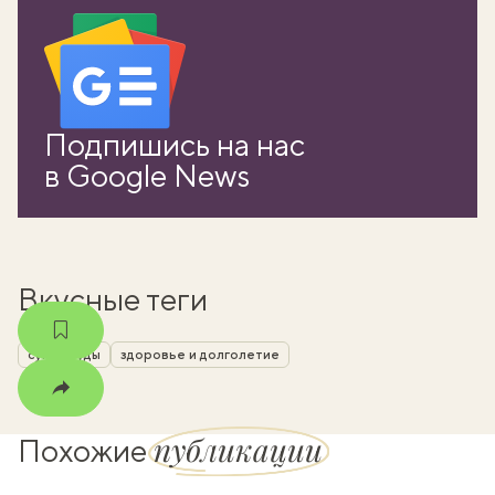
вать
Подпишись на нас
k
в Google News
мма
Вкусные теги
суперфуды
здоровье и долголетие
публикации
Похожие