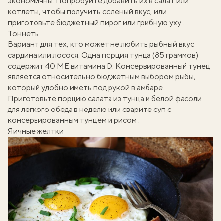
экономичны. Попробуйте добавить их в
салат
или
котлеты
, чтобы получить соленый вкус, или
приготовьте
бюджетный пирог
или
грибную уху
.
Тоннеть
Вариант для тех, кто может не любить рыбный вкус
сардина или лосося. Одна порция тунца (85 граммов)
содержит 40 МЕ витамина D. Консервированный тунец
является относительно бюджетным выбором рыбы,
который удобно иметь под рукой в амбаре.
Приготовьте порцию
салата из тунца и белой фасоли
для легкого обеда в неделю или сварите
суп с
консервированным тунцем и рисом
.
Яичные желтки