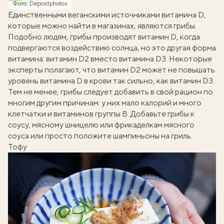
Фото: Depositphotos
Единственными веганскими источниками витамина D,
которые можно найти в магазинах, являются грибы.
Подобно людям, грибы производят витамин D, когда
подвергаются воздействию солнца, но это другая форма
витамина: витамин D2 вместо витамина D3. Некоторые
эксперты полагают, что витамин D2 может не повышать
уровень витамина D в крови так сильно, как витамин D3.
Тем не менее, грибы следует добавить в свой рацион по
многим другим причинам: у них мало калорий и много
клетчатки и витаминов группы В. Добавьте грибы к
соусу
,
мясному шницелю
или
фрикаделкам
мясного
соуса или просто положите шампиньоны на гриль.
Тофу