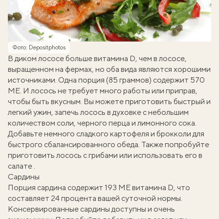
Фото: Depositphotos
В диком лососе больше витамина D, чем в лососе,
выращенном на фермах, но оба вида являются хорошими
источниками. Одна порция (85 граммов) содержит 570
МЕ. И лосось не требует много работы или приправ,
чтобы быть вкусным. Вы можете приготовить быстрый и
легкий ужин, запечь
лосось в духовке
с небольшим
количеством соли, черного перца и лимонного сока.
Добавьте немного
сладкого картофеля
и
брокколи
для
быстрого сбалансированного обеда. Также попробуйте
приготовить
лосось с грибами
или использовать его
в
салате
.
Сардины
Порция сардина содержит 193 МЕ витамина D, что
составляет 24 процента вашей суточной нормы.
Консервированные сардины доступны и очень