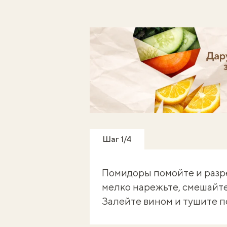
Готуй, знімай кроки - отриму
Шаг 1/4
Помидоры помойте и разр
мелко нарежьте, смешайте
Залейте вином и тушите п