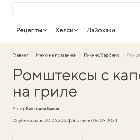
Рецепты
Хелси
Лайфхаки
Главная
Меню на праздники
Пикник/барбекю
Ромшт
Ромштексы с ка
на гриле
Автор
Виктория Вакив
Опубликовано:
20.06.2023
|
Оновлено:
06.09.2024