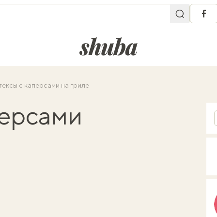
fac
shuba.life
ексы с каперсами на гриле
персами