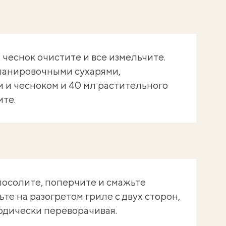
 чеснок очистите и все измельчите.
 панировочными сухарями,
 и чесноком и 40 мл растительного
ите.
посолите, поперчите и смажьте
те на разогретом гриле с двух сторон,
иодически переворачивая.