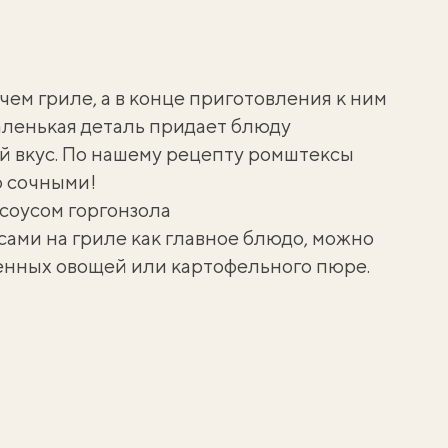
чем гриле, а в конце приготовления к ним
аленькая деталь придает блюду
й вкус. По нашему рецепту ромштексы
о сочными!
 соусом горгонзола
сами на гриле как главное блюдо, можно
енных овощей
или
картофельного пюре
.