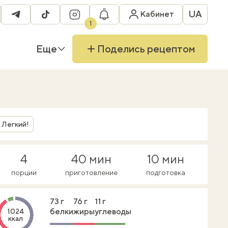
UA
Кабинет
ebook
telegram
tiktok
instagram
1
Еще
Поделись рецептом
Легкий!
4
40 мин
10 мин
порции
приготовление
подготовка
73 г
76 г
11 г
белки
жиры
углеводы
1024
ккал