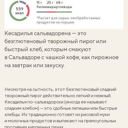
15 г
25 г
68 г
белки
жиры
углеводы
559
ккал
*Расчет для сырых, необработанных
продуктов на порцию
Кесадилья сальвадорена — это
безглютеновый творожный пирог или
быстрый хлеб, которым смакуют
в Сальвадоре с чашкой кофе, как пирожное
на завтрак или закуску.
Несмотря на сытность, этот безглютеновый сладкий
творожный пирог
действительно легкий и нежный.
Кесадилья по-сальвадорски (иногда ее называют
сладким хлебом) — это сдобные лепешки или быстрые
хлебцы. Их традиционно готовят из
рисовой муки
и молочных продуктов и выпекают на прямоугольных
противнях кирпичных печах.