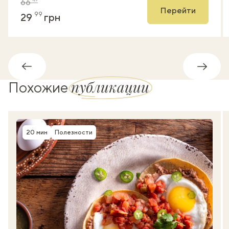
66
Перейти
99
29
грн
Обратно
Впере
публикации
Похожие
20 мин
Полезности
Время приготовления