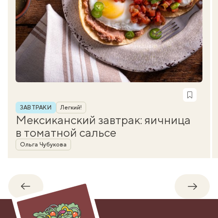
Рубрика
ЗАВТРАКИ
Легкий!
Мексиканский завтрак: яичница
в томатной сальсе
Автор
Ольга Чубукова
Обратно
Впере