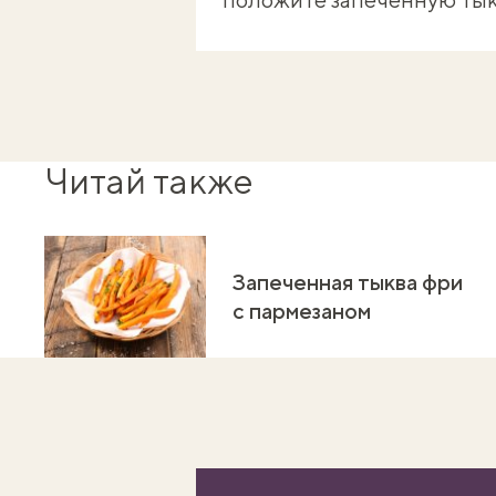
Читай также
Запеченная тыква фри
с пармезаном