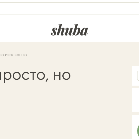
shuba.life
 но изысканно
просто, но