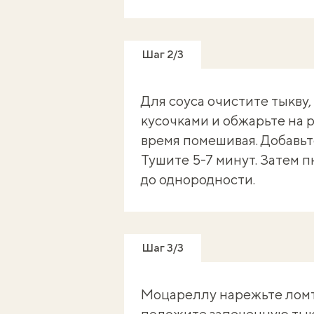
Шаг 2/3
Для соуса очистите тыкву,
кусочками и обжарьте на р
время помешивая. Добавьте
Тушите 5-7 минут. Затем
до однородности.
Шаг 3/3
Моцареллу нарежьте ломт
положите запеченную тыкв