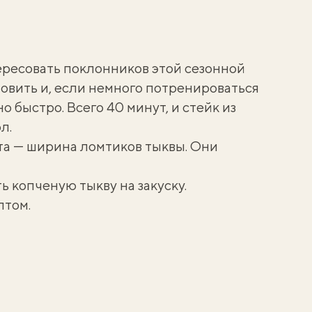
ересовать поклонников этой сезонной
товить и, если немного потренироваться
 быстро. Всего 40 минут, и стейк из
л.
та — ширина ломтиков тыквы. Они
ть
копченую тыкву на закуску
.
птом.