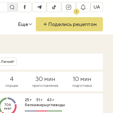
UA
facebook
telegram
tiktok
instagram
1
Еще
Поделись рецептом
Легкий!
4
30 мин
10 мин
порции
приготовление
подготовка
25 г
51 г
43 г
белки
жиры
углеводы
706
ккал