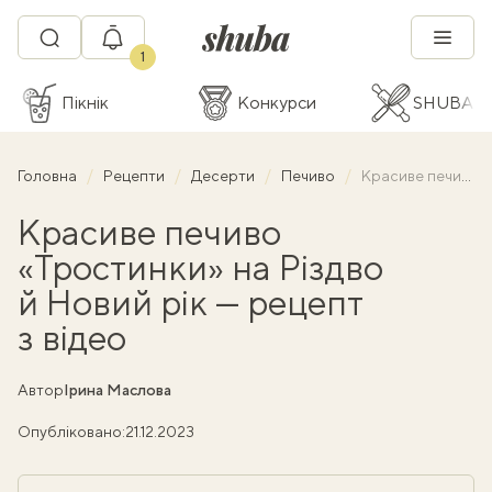
1
Пікнік
Конкурси
SHUBA C
Головна
Рецепти
Десерти
Печиво
Красиве печиво «Тростинки» на Різдво й Новий рік — рецепт з відео
Красиве печиво
«Тростинки» на Різдво
й Новий рік — рецепт
з відео
Автор
Ірина Маслова
Опубліковано:
21.12.2023