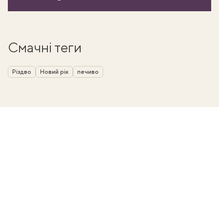
Смачні теги
Різдво
Новий рік
печиво
ати
k