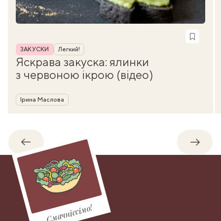
Рубрика
ЗАКУСКИ
Легкий!
Яскрава закуска: ялинки
з червоною ікрою (відео)
Автор
Ірина Маслова
Назад
Впере
Смачніссімо!