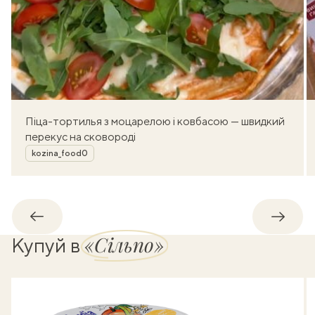
Піца-тортилья з моцарелою і ковбасою — швидкий
перекус на сковороді
Автор
kozina_food0
Назад
Впере
«Сільпо»
Купуй в