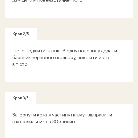
Замісити мʼяке еластичне тісто.
Крок 2/5
Тісто поділити навпіл. В одну половину додати
барвник червоного кольору, вмістити його
в тісто.
Крок 3/5
Загорнути кожну частину плівку і відправити
в холодильник на 30 хвилин.