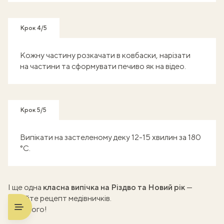
Крок 4/5
Кожну частину розкачати в ковбаски, нарізати
на частини та сформувати печиво як на відео.
Крок 5/5
Випікати на застеленому деку 12-15 хвилин за 180
°С.
І ще одна
класна випічка на Різдво та Новий рік
—
читайте
рецепт медівничків
.
Смачного!