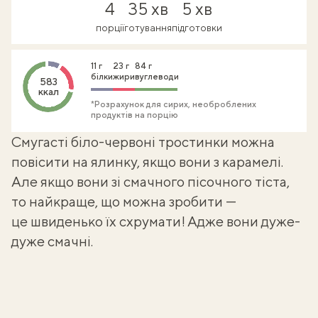
4
35 хв
5 хв
порції
готування
підготовки
11 г
23 г
84 г
білки
жири
вуглеводи
583
ккал
*Розрахунок для сирих, необроблених
продуктів на порцію
Смугасті біло-червоні тростинки можна
повісити на ялинку, якщо вони з карамелі.
Але якщо вони зі смачного пісочного тіста,
то найкраще, що можна зробити —
це швиденько їх схрумати! Адже вони дуже-
дуже смачні.