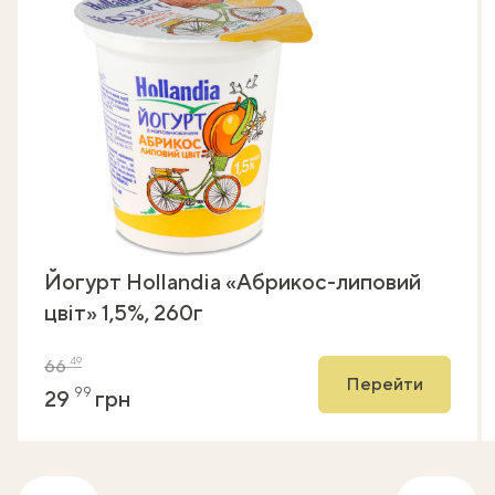
Йогурт Hollandia «Абрикос-липовий
цвіт» 1,5%, 260г
49
66
Перейти
99
29
грн