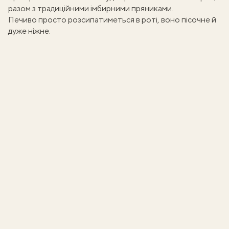
разом з
традиційними імбирними пряниками
.
Печиво просто розсипатиметься в роті, воно пісочне й
дуже ніжне.