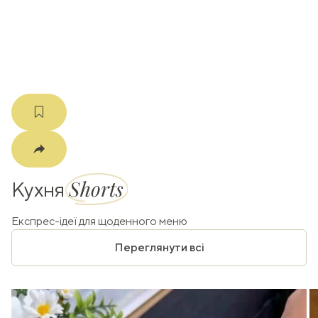
m
Shorts
Кухня
Експрес-ідеї для щоденного меню
Переглянути всі