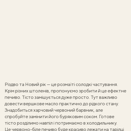
Різдво та Новий рік — це розмаїті солодкі частування.
Крім
різних штоленів
, пропонуємо зробити й це ефектне
печиво. Тісто замішується дуже просто. Тут важливо
довести вершкове масло практично до рідкого стану.
Знадобиться харчовий червоний барвник, але
спробуйте замінити його буряковим соком. Готове
тісто розділимо навпіл і потримаємо в холодильнику.
Це червоно-біле печиво буде красиво лежати на тарілці