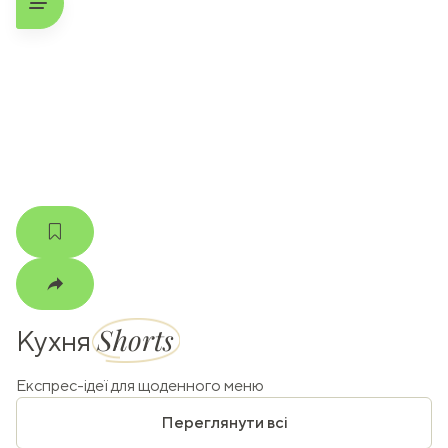
ати
k
m
Shorts
Кухня
Експрес-ідеї для щоденного меню
Переглянути всі