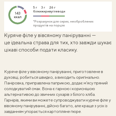
5 г
3 г
26 г
білки
жири
вуглеводи
143
ккал
*Розрахунок для сирих, необроблених
продуктів на порцію
Куряче філе у вівсяному паніруванні —
це ідеальна страва для тих, хто завжди шукає
цікаві способи подати класику.
Куряче філе у вівсяному паніруванні, приготовлене в
духовці, робиться швидко, а виходить оригінально.
Паніровка, приправлена паприкою, додає м’ясу пряний
солодкуватий смак. Вона є гарною і кориснішою
альтернативою до звичних сухарів з білого хліба.
Гарнірів, якими ви можете супроводжувати куряче філе у
вівсяному паніруванні, дійсно багато, але краще з усіх із
завданням упорається
картопляне пюре
.