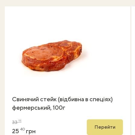
Свинячий стейк (відбивна в спеціях)
фермерський, 100г
98
33
Перейти
40
25
грн