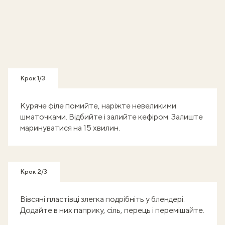
Крок 1/3
Куряче філе помийте, наріжте невеликими
шматочками. Відбийте і залийте кефіром. Залиште
маринуватися на 15 хвилин.
Крок 2/3
Вівсяні пластівці злегка подрібніть у блендері.
Додайте в них паприку, сіль, перець і перемішайте.