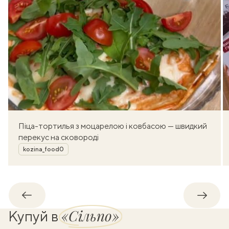
Піца-тортилья з моцарелою і ковбасою — швидкий
перекус на сковороді
Автор
kozina_food0
Назад
Впере
«Сільпо»
Купуй в