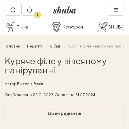
1
Пікнік
Конкурси
SHUBA C
Головна
Рецепти
Обіди
Куряче філе у вівсяному паніруванні
Куряче філе у вівсяному
паніруванні
Автор
Вікторія Ваків
Опубліковано:
25.01.2023
|
Оновлено:
31.07.2024
До інгредієнтів