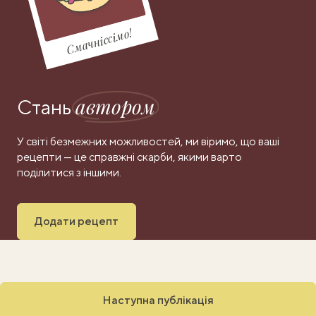
Смачніссімо!
автором
Стань
У світі безмежних можливостей, ми віримо, що ваші
рецепти — це справжні скарби, якими варто
поділитися з іншими.
Додати рецепт
Наступна публікація