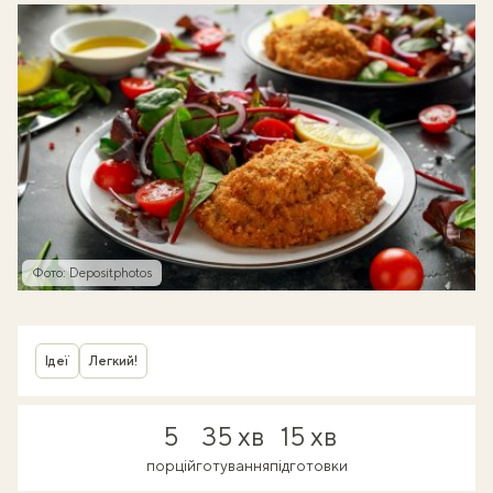
Фото: Depositphotos
Ідеї
Легкий!
5
35 хв
15 хв
порцій
готування
підготовки