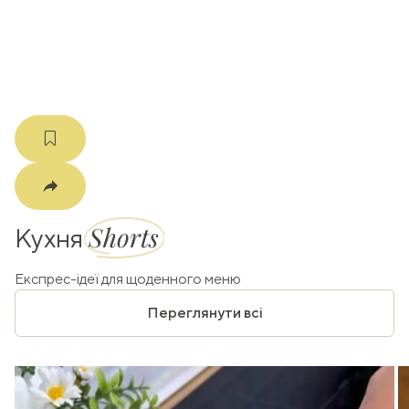
m
Shorts
Кухня
Експрес-ідеї для щоденного меню
Переглянути всі