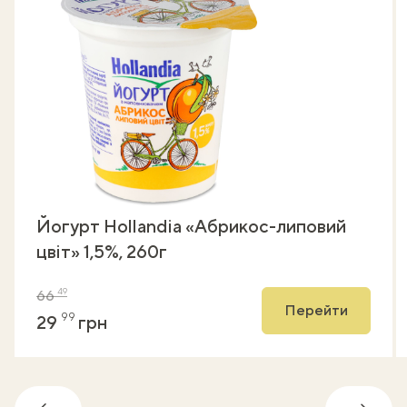
Йогурт Hollandia «Абрикос-липовий
цвіт» 1,5%, 260г
49
66
Перейти
99
29
грн