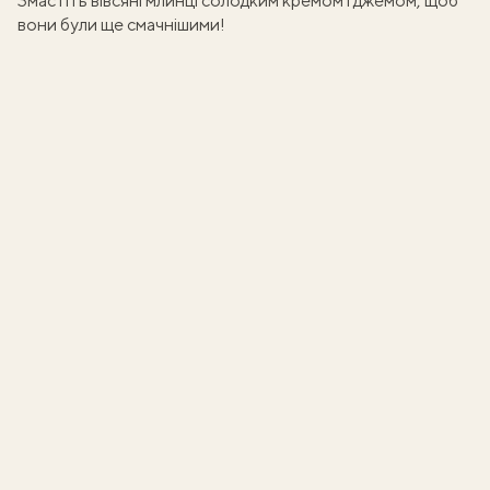
Змастіть вівсяні млинці
солодким кремом
і
джемом
, щоб
вони були ще смачнішими!