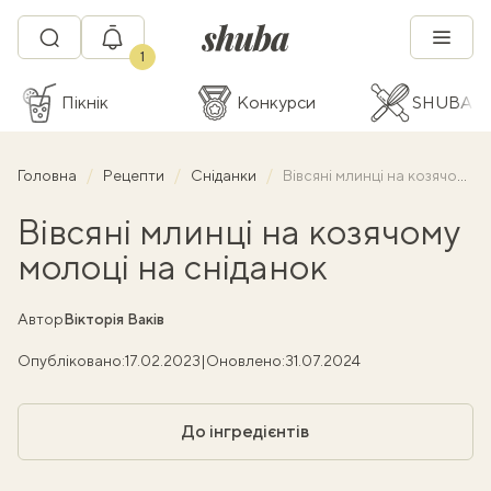
1
Пікнік
Конкурси
SHUBA C
Головна
Рецепти
Сніданки
Вівсяні млинці на козячому молоці на сніданок
Вівсяні млинці на козячому
молоці на сніданок
Автор
Вікторія Ваків
Опубліковано:
17.02.2023
|
Оновлено:
31.07.2024
До інгредієнтів