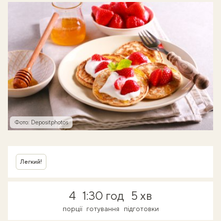
Фото: Depositphotos
Легкий!
4
1:30 год
5 хв
порції
готування
підготовки