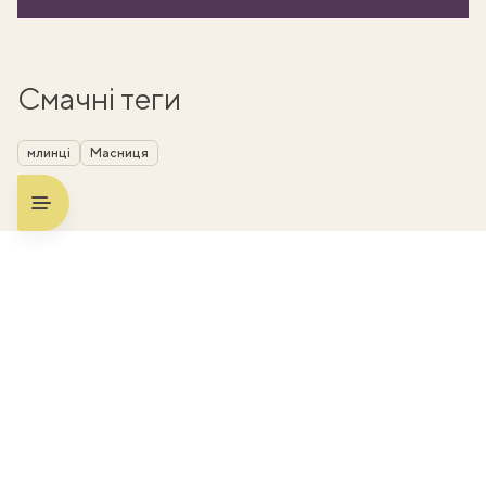
Смачні теги
млинці
Масниця
ати
k