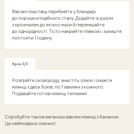
Вівсяні пластівці перебийте у блендері
до порошкоподібного стану. Додайте їх разом
з крохмалем до яєчної маси й перемішайте
до однорідності. Тісто накрийте плівкою і залиште
постояти 1 годину.
Крок 3/3
Розігрійте сковороду, змастіть олією і смажте
млинці з двох боків, по 1 хвилині з кожного.
Подавайте готові млинці теплими!
Спробуйте також
веганські вівсяні млинці з бананом
.
Це неймовірно смачно!