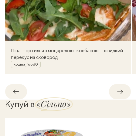
Піца-тортилья з моцарелою і ковбасою — швидкий
перекус на сковороді
Автор
kozina_food0
Назад
Впере
«Сільпо»
Купуй в