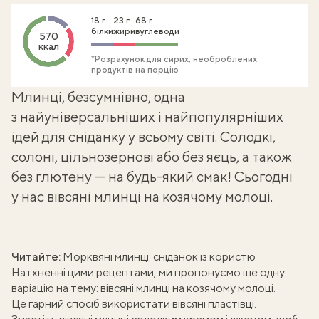
18 г
23 г
68 г
білки
жири
вуглеводи
570
ккал
*Розрахунок для сирих, необроблених
продуктів на порцію
Млинці, безсумнівно, одна
з найуніверсальніших і найпопулярніших
ідей для сніданку у всьому світі. Солодкі,
солоні, цільнозернові або без яєць, а також
без глютену — на будь-який смак! Сьогодні
у нас вівсяні млинці на козячому молоці.
Читайте:
Морквяні млинці: сніданок із користю
Натхненні цими рецептами, ми пропонуємо ще одну
варіацію на тему: вівсяні млинці на козячому молоці.
Це гарний спосіб використати вівсяні пластівці.