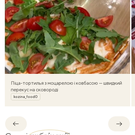
Піца-тортилья з моцарелою і ковбасою — швидкий
перекус на сковороді
Автор
kozina_food0
Назад
Впере