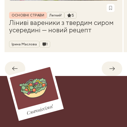
Рубрика
Рейтинг
5
ОСНОВНІ СТРАВИ
Легкий!
Ліниві вареники з твердим сиром
усередині — новий рецепт
Автор
Коментарі
Ірина Маслова
1
Назад
Впере
Смачніссімо!