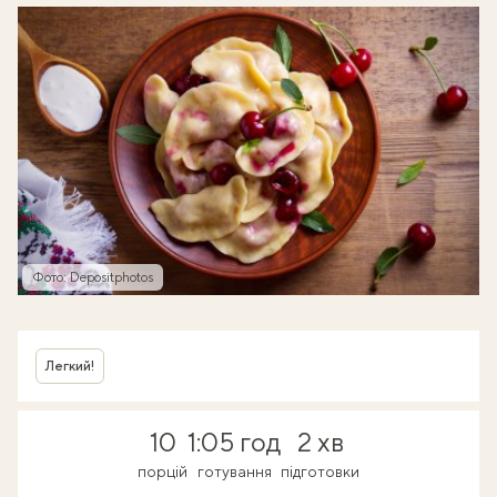
Фото: Depositphotos
Легкий!
10
1:05 год
2 хв
порцій
готування
підготовки