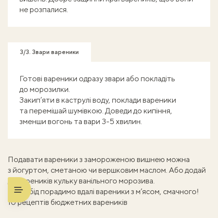
не розпалися.
3/3. Звари вареники
Готові вареники одразу звари або покладіть
до морозилки.
Закип’яти в каструлі воду, поклади вареники
та перемішай шумівкою. Доведи до кипіння,
зменши вогонь та вари 3-5 хвилин.
Подавати вареники з замороженою вишнею можна
з йогуртом, сметаною чи вершковим маслом. Або додай
до вареників кульку ванільного морозива.
А на обід порадимо вдалі
вареники з м’ясом
, смачного!
10 рецептів бюджетних вареників