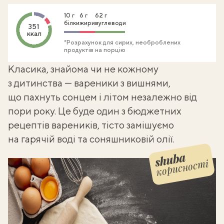
10 г
6 г
62 г
білки
жири
вуглеводи
351
ккал
*Розрахунок для сирих, необроблених
продуктів на порцію
Класика, знайома чи не кожному
з дитинства — вареники з вишнями,
що пахнуть сонцем і літом незалежно від
пори року. Це буде один з
бюджетних
рецептів вареників
, тісто замішуємо
на гарячій воді та соняшниковій олії.
корисності
Shuba корисності