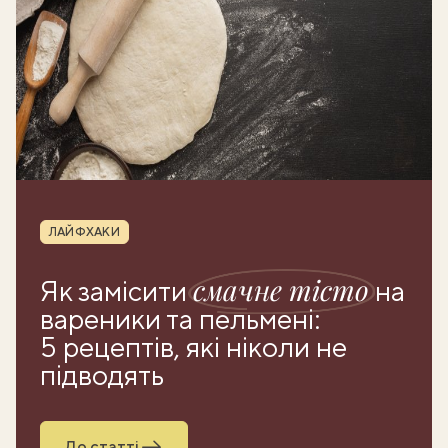
Рубрика
ЛАЙФХАКИ
смачне тісто
Як замісити
на
вареники та пельмені:
5 рецептів, які ніколи не
підводять
До статті