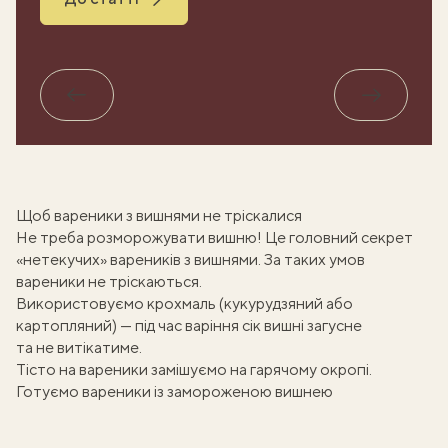
Назад
Вперед
Щоб вареники з вишнями не тріскалися
Не треба розморожувати вишню! Це головний секрет
«нетекучих» вареників з вишнями. За таких умов
вареники не тріскаються
.
Використовуємо крохмаль (кукурудзяний або
картопляний) — під час варіння сік вишні загусне
та не витікатиме.
Тісто на вареники
замішуємо на гарячому окропі.
Готуємо вареники із замороженою вишнею