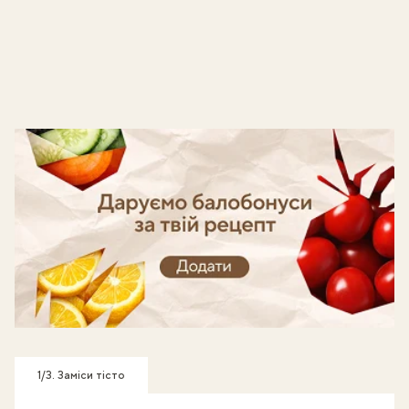
Готуй, знімай кроки - отримуй балобонуси!
1/3. Заміси тісто