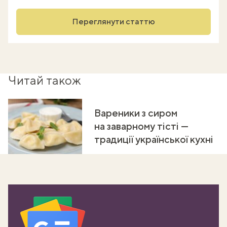
Переглянути статтю
Читай також
Вареники з сиром
на заварному тісті —
традиції української кухні