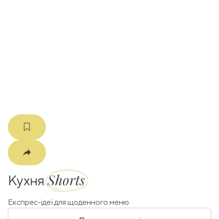
ати
k
m
Shorts
Кухня
Експрес-ідеї для щоденного меню