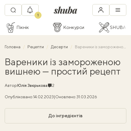
1
Пікнік
Конкурси
SHUBA C
Головна
Рецепти
Десерти
Вареники із замороженою вишнею — простий рецепт
Вареники із замороженою
вишнею — простий рецепт
Коментарі
Автор
Юлія Звєрькова
2
Опубліковано:
14.02.2023
|
Оновлено:
31.03.2026
До інгредієнтів