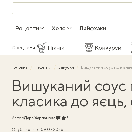
Рецепти
Хелсі
Лайфхаки
Пікнік
Конкурси
Спецтеми:
Головна
Рецепти
Закуски
Вишуканий соус голландез 
Вишуканий соус 
класика до яєць, 
Коментарі
Рейтинг
Автор
Дара Харламова
1
5
Опубліковано:
09.07.2026