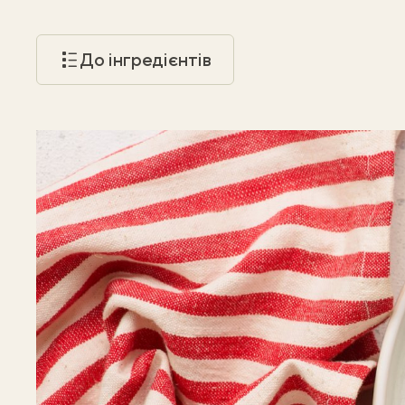
До інгредієнтів