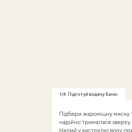
1/4. Підготуй водяну баню
Підбери жароміцну миску т
надійно трималася зверху, 
Налий у каструлю воду пр