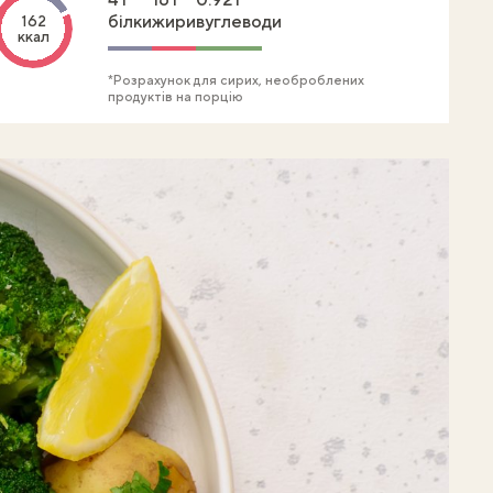
білки
жири
вуглеводи
162
ккал
*Розрахунок для сирих, необроблених
продуктів на порцію