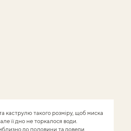
а каструлю такого розміру, щоб миска
але її дно не торкалося води.
иблизно до половини та доведи