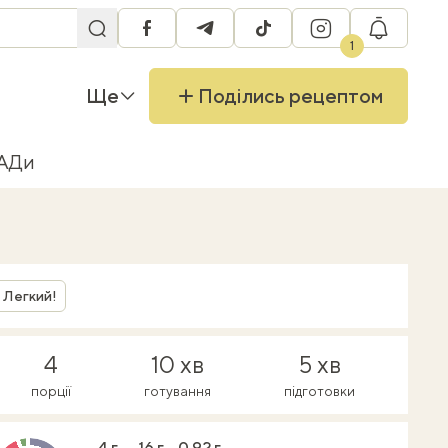
facebook
telegram
tiktok
instagram
RU
1
Ще
Поділись рецептом
БАДи
Легкий!
4
10 хв
5 хв
порції
готування
підготовки
4 г
16 г
0.92 г