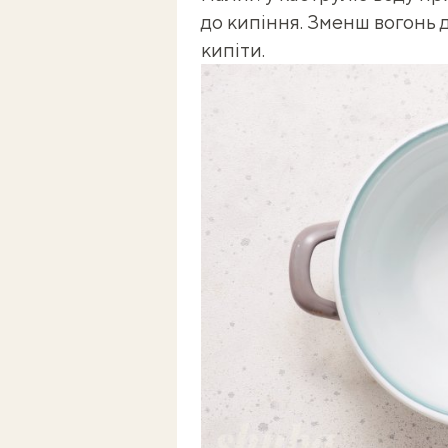
до кипіння. Зменш вогонь д
кипіти.