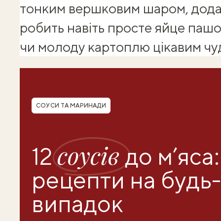
тонким вершковим шаром, додає
робить навіть просте яйце пашо
чи молоду картоплю цікавим
чу
Shuba корисності
Рубрика
СОУСИ ТА МАРИНАДИ
соусів
12
до м’яса:
рецепти на будь
випадок