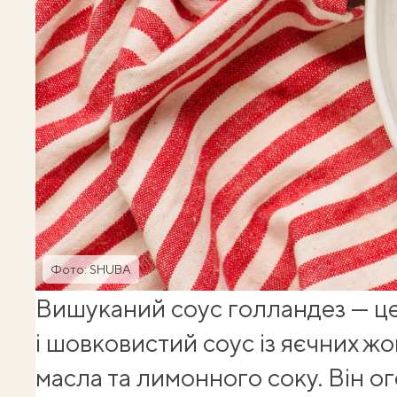
Фото: SHUBA
Вишуканий соус голландез — це
і шовковистий соус із яєчних ж
масла та лимонного соку. Він о