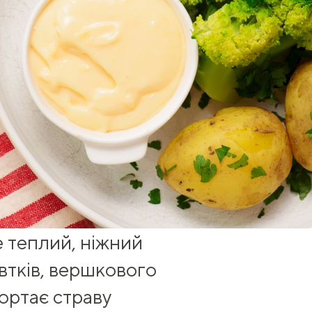
 теплий, ніжний
овтків, вершкового
гортає страву