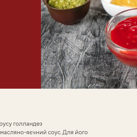
оусу голландез
масляно-яєчний соус. Для його