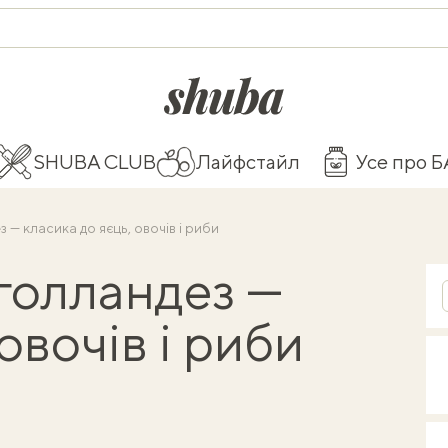
shuba.life
SHUBA CLUB
Лайфстайл
Усе про 
— класика до яєць, овочів і риби
голландез —
овочів і риби