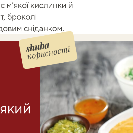
 м’якої кислинки й
т, броколі
довим сніданком
.
корисності
-який