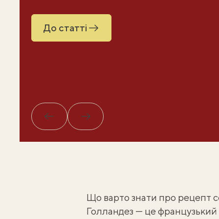
До статті
Назад
Вперед
Що варто знати про рецепт с
Голландез — це французький 