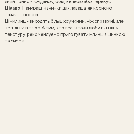
який прийом: сніданок, обід, вечерю або перекус.
Цікаво:
Найкращі начинки для лаваша: як корисно
і смачно поїсти
Ці «млинці» виходять більш хрумкими, ніж справжні, але
це тільки в плюс. А тим, хто все ж таки любить ніжну
текстуру, рекомендуємо приготувати
млинці з шинкою
та сиром
.