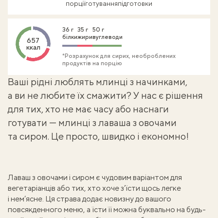
порції
готування
підготовки
36 г
35 г
50 г
білки
жири
вуглеводи
657
ккал
*Розрахунок для сирих, необроблених
продуктів на порцію
Ваші рідні люблять млинці з начинками,
а ви не любите їх смажити? У нас є рішення
для тих, хто не має часу або наснаги
готувати — млинці з лаваша з овочами
та сиром. Це просто, швидко і економно!
Лаваш з овочами і сиром є чудовим варіантом для
вегетаріанців або тих, хто хоче з’їсти щось легке
і нем’ясне. Ця страва додає новизну до вашого
повсякденного меню, а їсти її можна буквально на будь-