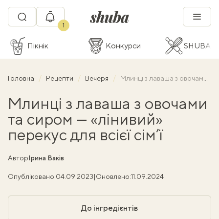
1
Пікнік
Конкурси
SHUBA C
Головна
Рецепти
Вечеря
Млинці з лаваша з овочами та сиром — «лінивий» перекус для всієї сім’ї
Млинці з лаваша з овочами
та сиром — «лінивий»
перекус для всієї сім’ї
Автор
Ірина Ваків
Опубліковано:
04.09.2023
|
Оновлено:
11.09.2024
До інгредієнтів