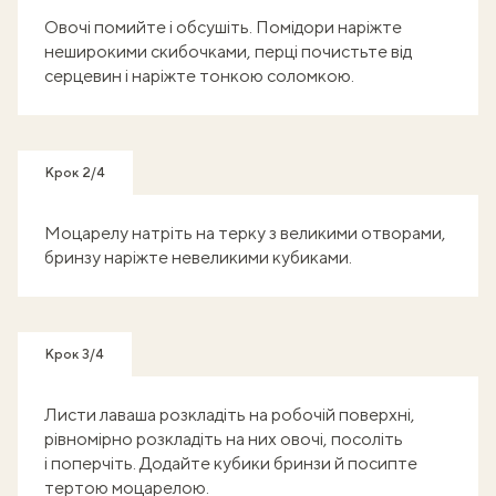
Овочі помийте і обсушіть. Помідори наріжте
неширокими скибочками, перці почистьте від
серцевин і наріжте тонкою соломкою.
Крок 2/4
Моцарелу натріть на терку з великими отворами,
бринзу наріжте невеликими кубиками.
Крок 3/4
Листи лаваша розкладіть на робочій поверхні,
рівномірно розкладіть на них овочі, посоліть
і поперчіть. Додайте кубики бринзи й посипте
тертою моцарелою.