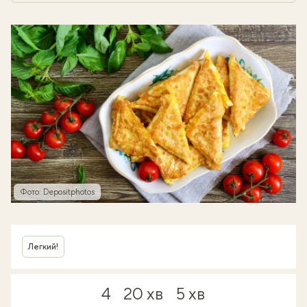
Фото: Depositphotos
Легкий!
4
20 хв
5 хв