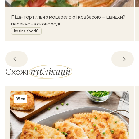
Піца-тортилья з моцарелою і ковбасою — швидкий
перекус на сковороді
Автор
kozina_food0
Назад
Впере
публікації
Схожі
35 хв
Час приготування