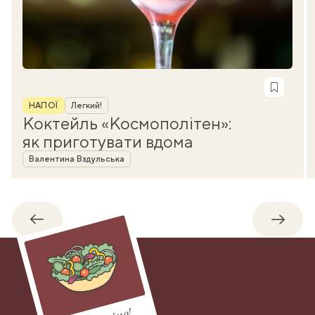
Рубрика
НАПОЇ
Легкий!
Коктейль «Космополітен»:
як приготувати вдома
Автор
Валентина Вздульська
Назад
Впере