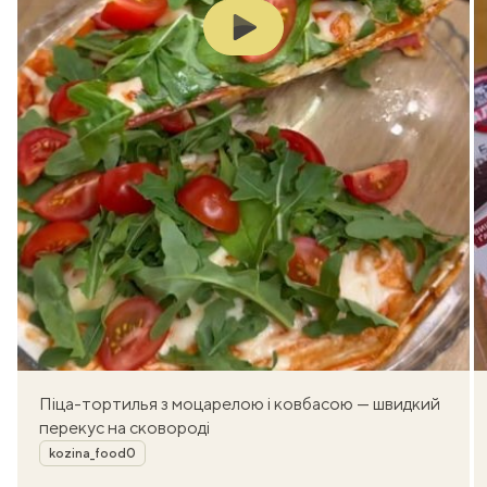
Play
Піца-тортилья з моцарелою і ковбасою — швидкий
перекус на сковороді
Автор
kozina_food0