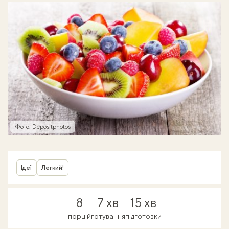
Фото: Depositphotos
Ідеї
Легкий!
8
7 хв
15 хв
порцій
готування
підготовки