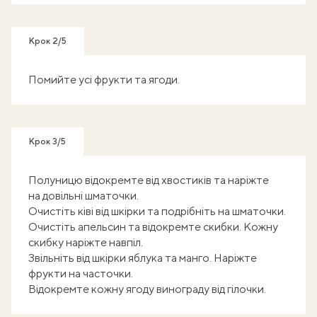
Крок 2/5
Помийте усі фрукти та ягоди.
Крок 3/5
Полуницю відокремте від хвостиків та наріжте
на довільні шматочки.
Очистіть ківі від шкірки та подрібніть на шматочки.
Очистіть апельсин та відокремте скибки. Кожну
скибку наріжте навпіл.
Звільніть від шкірки яблука та манго. Наріжте
фрукти на часточки.
Відокремте кожну ягоду винограду від гілочки.