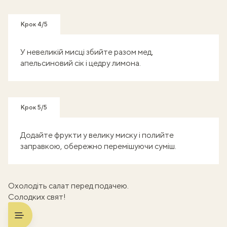
Крок 4/5
У невеликій мисці збийте разом мед,
апельсиновий сік і цедру лимона.
Крок 5/5
Додайте фрукти у велику миску і полийте
заправкою, обережно перемішуючи суміш.
Охолодіть салат перед подачею.
Солодких свят!