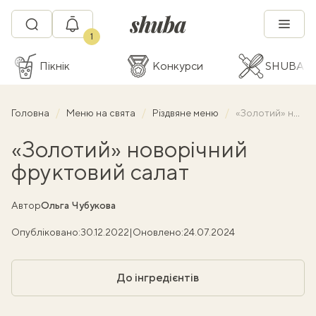
1
Пікнік
Конкурси
SHUBA C
Головна
Меню на свята
Різдвяне меню
«Золотий» новорічний фруктовий салат
«Золотий» новорічний
фруктовий салат
Автор
Ольга Чубукова
Опубліковано:
30.12.2022
|
Оновлено:
24.07.2024
До інгредієнтів