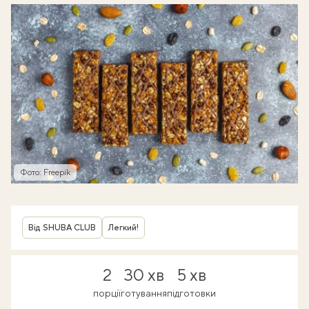
Фото: Freepik
Від SHUBA CLUB
Легкий!
2
30 хв
5 хв
порції
готування
підготовки