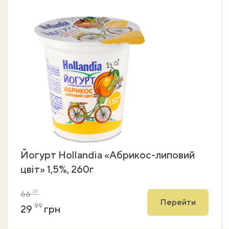
Йогурт Hollandia «Абрикос-липовий
цвіт» 1,5%, 260г
49
66
Перейти
99
29
грн