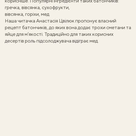
корисніше. Популярні інгредієнти таких батончиків:
гречка, вівсянка, сухофрукти
,
вівсянка, горіхи, мед
.
Наша читачка Анастасія Цвілюк пропонує власний
рецепт батончиків, до яких вона додає трохи сметани та
яйце для м’якості. Традиційно для таких
корисних
десертів
роль підсолоджувача відіграє мед.