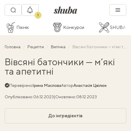
1
Пікнік
Конкурси
SHUBA C
Головна
Рецепти
Випічка
Вівсяні батончики — м’які та апетитні
Вівсяні батончики — м’які
та апетитні
Перевірено
Ірина Маслова
Автор
Анастасія Цвілюк
Опубліковано:
06.12.2023
|
Оновлено:
08.12.2023
До інгредієнтів