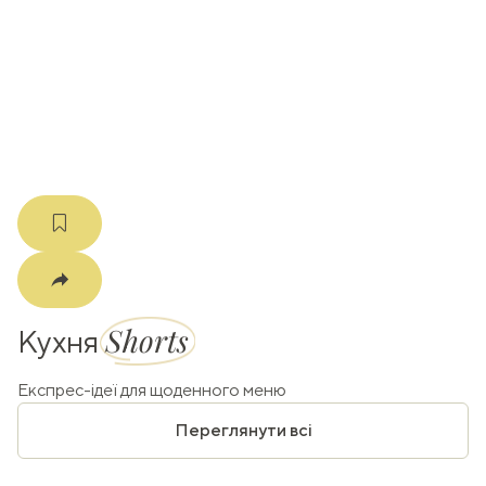
k
m
Shorts
Кухня
Експрес-ідеї для щоденного меню
Переглянути всі