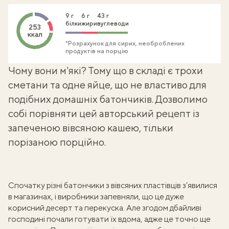
9 г
6 г
43 г
білки
жири
вуглеводи
253
ккал
*Розрахунок для сирих, необроблених
продуктів на порцію
Чому вони м'які? Тому що в складі є трохи
сметани та одне яйце, що не властиво для
подібних домашніх батончиків. Дозволимо
собі порівняти цей авторський рецепт із
запеченою вівсяною кашею
, тільки
порізаною порційно.
Спочатку різні батончики з вівсяних пластівців з’явилися
в магазинах, і виробники запевняли, що це дуже
корисний десерт та перекуска. Але згодом дбайливі
господині почали готувати їх вдома, адже це точно ще