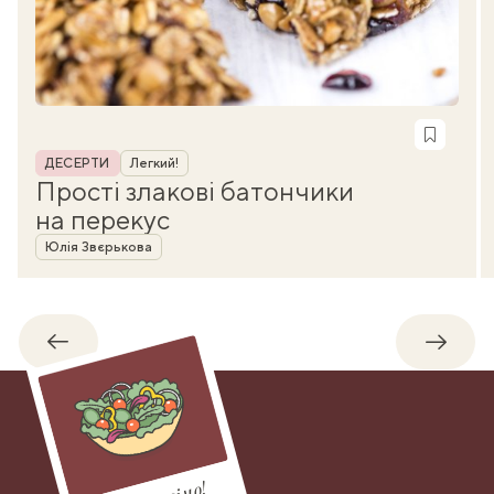
Рубрика
ДЕСЕРТИ
Легкий!
Прості злакові батончики
на перекус
Автор
Юлія Звєрькова
Назад
Впере