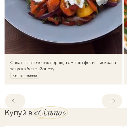
Салат із запечених перців, томатів і фети — яскрава
закуска без майонезу
Автор
kelman_marina
Назад
Впере
«Сільпо»
Купуй в