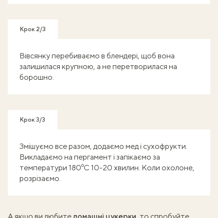
Крок 2/3
Вівсянку перебиваємо в блендері, щоб вона
залишилася крупною, а не перетворилася на
борошно.
Крок 3/3
Змішуємо все разом, додаємо мед і сухофрукти.
Викладаємо на пергамент і запікаємо за
температури 180⁰С 10-20 хвилин. Коли охолоне,
розрізаємо.
А якщо ви любите
домашні цукерки
, то спробуйте