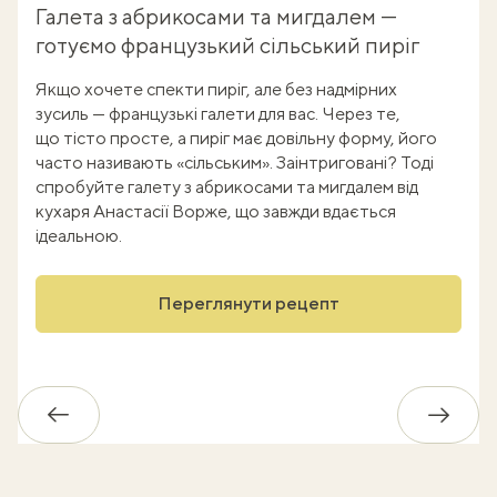
Галета з абрикосами та мигдалем —
готуємо французький сільський пиріг
Якщо хочете спекти пиріг, але без надмірних
зусиль — французькі галети для вас. Через те,
що тісто просте, а пиріг має довільну форму, його
часто називають «сільським». Заінтриговані? Тоді
спробуйте галету з абрикосами та мигдалем від
кухаря Анастасії Ворже, що завжди вдається
ідеальною.
Переглянути рецепт
Назад
Впере