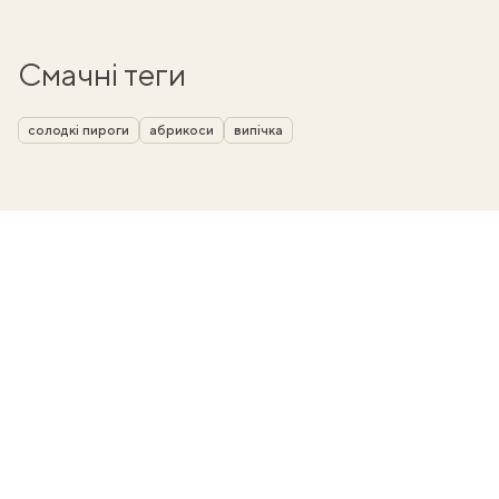
Смачні теги
солодкі пироги
абрикоси
випічка
ати
k