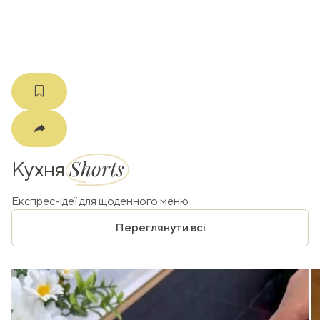
m
Shorts
Кухня
Експрес-ідеї для щоденного меню
Переглянути всі