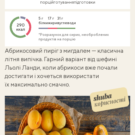
порцій
готування
підготовки
5 г
17 г
31 г
білки
жири
вуглеводи
290
ккал
*Розрахунок для сирих, необроблених
продуктів на порцію
Абрикосовий пиріг з мигдалем — класична
літня випічка
. Гарний варіант від шефині
Льолі Ланди
, коли абрикоси вже почали
достигати і хочеться використати
їх максимально смачно.
корисності
Shuba корисності