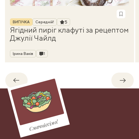
Рубрика
Рейтинг
5
ВИПІЧКА
Середній!
Ягідний пиріг клафуті за рецептом
Джулії Чайлд
Автор
Коментарі
Ірина Ваків
1
Назад
Впере
Смачніссімо!