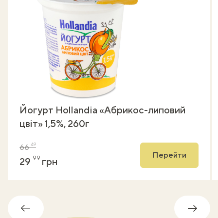
Йогурт Hollandia «Абрикос-липовий
цвіт» 1,5%, 260г
49
66
Перейти
99
29
грн
Назад
Впере