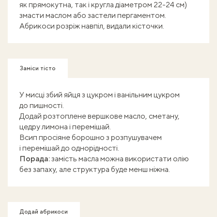
як прямокутна, так і кругла діаметром 22-24 см)
змасти маслом або застели пергаментом.
Абрикоси розріж навпіл, видали кісточки.
Заміси тісто
У мисці збий яйця з цукром і ванільним цукром
до пишності.
Додай розтоплене вершкове масло, сметану,
цедру лимона і перемішай.
Всип просіяне борошно з розпушувачем
і перемішай до однорідності.
Порада:
замість масла можна використати олію
без запаху, але структура буде менш ніжна.
Додай абрикоси