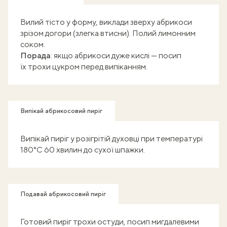
Вилий тісто у форму, виклади зверху абрикоси
зрізом догори (злегка втисни). Полий лимонним
соком.
Порада
: якщо абрикоси дуже кислі — посип
їх трохи цукром перед випіканням.
Випікай абрикосовий пиріг
Випікай пиріг у розігрітій духовці при температурі
180°C 60 хвилин до сухої шпажки.
Подавай абрикосовий пиріг
Готовий пиріг трохи остуди, посип мигдалевими