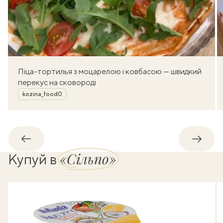
Піца-тортилья з моцарелою і ковбасою — швидкий
перекус на сковороді
Автор
kozina_food0
Назад
Впере
«Сільпо»
Купуй в