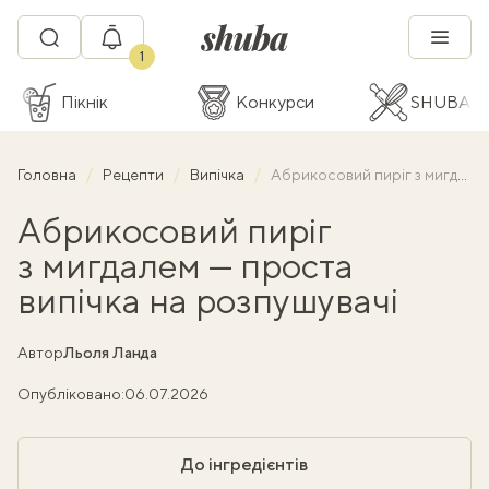
1
Пікнік
Конкурси
SHUBA C
Головна
Рецепти
Випічка
Абрикосовий пиріг з мигдалем — проста випічка на розпушувачі
Абрикосовий пиріг
з мигдалем — проста
випічка на розпушувачі
Автор
Льоля Ланда
Опубліковано:
06.07.2026
До інгредієнтів