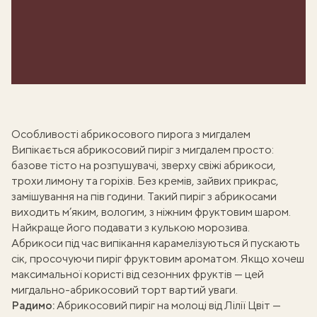
Особливості абрикосового пирога з мигдалем
Випікається абрикосовий пиріг з мигдалем просто:
базове тісто на розпушувачі, зверху свіжі абрикоси,
трохи лимону та горіхів. Без кремів, зайвих прикрас,
замішування на пів години. Такий
пиріг з абрикосами
виходить м’яким, вологим, з ніжним фруктовим шаром.
Найкраще його подавати з кулькою морозива.
Абрикоси під час випікання карамелізуються й пускають
сік, просочуючи
пиріг
фруктовим ароматом. Якщо хочеш
максимальної користі від сезонних фруктів — цей
мигдально-абрикосовий торт
вартий уваги.
Радимо:
Абрикосовий пиріг на молоці від Лілії Цвіт
—