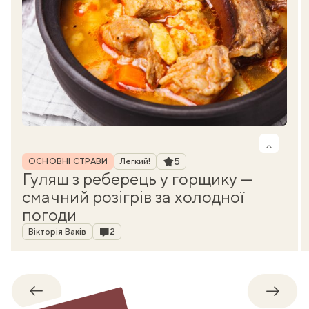
Рубрика
Рейтинг
5
ОСНОВНІ СТРАВИ
Легкий!
Гуляш з реберець у горщику —
смачний розігрів за холодної
погоди
Автор
Коментарі
Вікторія Ваків
2
Назад
Впере