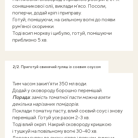
соняшникової олії, виклади м’ясо. Посоли,
поперчи, додай кріп і приправу.
Готуй, помішуючи, на сильному вогні до появи
рум’яної скоринки.
Тоді всип моркву і цибулю, готуй, помішуючи
приблизно 5 хв.
2/2. Приготуй свинячий гуляш із соєвим соусом
Тим часом закип’яти 350 мл води.
Додай у сковороду борошно перемішай.
Порада
: замість томатної пасти можна взяти
декілька нарізаних помідорів.
Поклади томатну пасту, влий соєвий соус і знову
перемішай. Готуй усе разом 2-3 хв.
Тоді влий окріп. Накрий сковороду кришкою
і тушкуй на повільному вогні 30-40 хв.
Доведи гуляш до смаку сіллю і перцем, вимкни