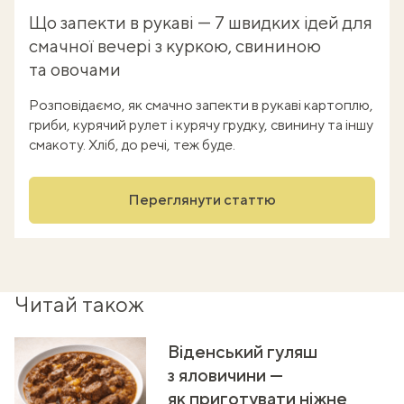
Що запекти в рукаві — 7 швидких ідей для
смачної вечері з куркою, свининою
та овочами
Розповідаємо, як смачно запекти в рукаві картоплю,
гриби, курячий рулет і курячу грудку, свинину та іншу
смакоту. Хліб, до речі, теж буде.
Переглянути статтю
Читай також
Віденський гуляш
з яловичини —
як приготувати ніжне