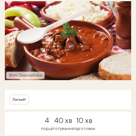
Фото: Depositphotos
Легкий!
4
40 хв
10 хв
порції
готування
підготовки