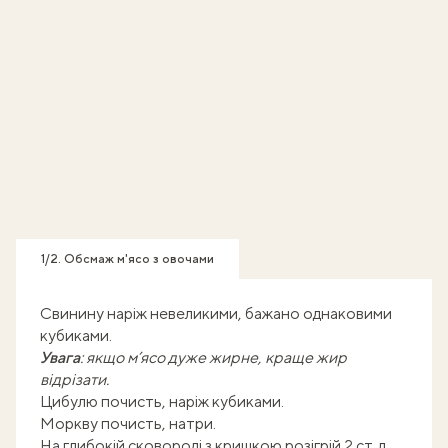
1/2. Обсмаж м'ясо з овочами
Свинину наріж невеликими, бажано однаковими
кубиками.
Увага
: якщо м’ясо дуже жирне, краще жир
відрізати.
Цибулю почисть, наріж кубиками.
Моркву почисть, натри.
На глибокій сковороді з кришкою розігрій 2 ст. л.