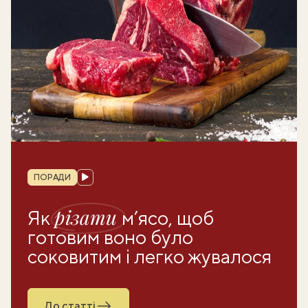
Рубрика
ПОРАДИ
різати
Як
м’ясо, щоб
готовим воно було
соковитим і легко жувалося
До статті