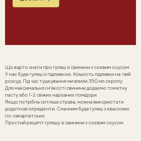
Що варто знати про гуляш зі свинини з соєвим соусом
У нас буде
гуляш із підливкою
. Кількість підливки на твій
розсуд. Під час тушкування ми влили 350 мл окропу.
Для максимальної м’якості свинини додаємо томатну
пасту або 1-2 свіжих нарізаних помідори.
Якщо потрібна ситніша страва, можна використати
додаткові інгредієнти. Смачним буде
гуляш з квасолею
по-закарпатськи
.
Простий рецепт гуляшу зі свинини з соєвим соусом