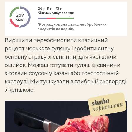
26 г
11 г
13 г
білки
жири
вуглеводи
259
ккал
*Розрахунок для сирих, необроблених
продуктів на порцію
Вирішили переосмислити класичний
рецепт
чеського гуляшу
і зробити ситну
основну страву зі свинини, для якої взяли
ошийок. Можеш готувати гуляш із свинини
з соєвим соусом у казані або товстостінній
каструлі. Ми тушкували в глибокій сковороді
з кришкою.
корисності
Shuba корисності