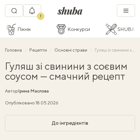
1
Пікнік
Конкурси
SHUBA C
Головна
Рецепти
Основні страви
Гуляш зі свинини з соєвим соусом — смачний рецепт
Гуляш зі свинини з соєвим
соусом — смачний рецепт
Автор
Ірина Маслова
Опубліковано:
18.05.2026
До інгредієнтів