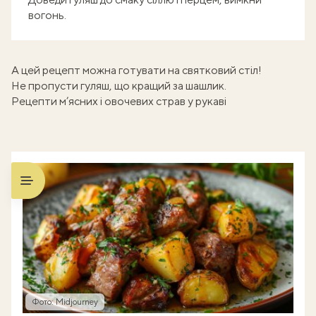
вогонь.
А цей рецепт можна готувати на святковий стіл!
Не пропусти
гуляш, що кращий за шашлик
.
Рецепти м’ясних і овочевих страв у рукаві
Фото: Midjourney