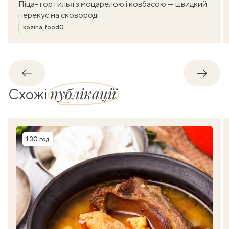
Піца-тортилья з моцарелою і ковбасою — швидкий
перекус на сковороді
Автор
kozina_food0
Назад
Впере
публікації
Схожі
1:30 год
Час приготування