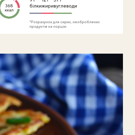
білки
жири
вуглеводи
368
ккал
*Розрахунок для сирих, необроблених
продуктів на порцію