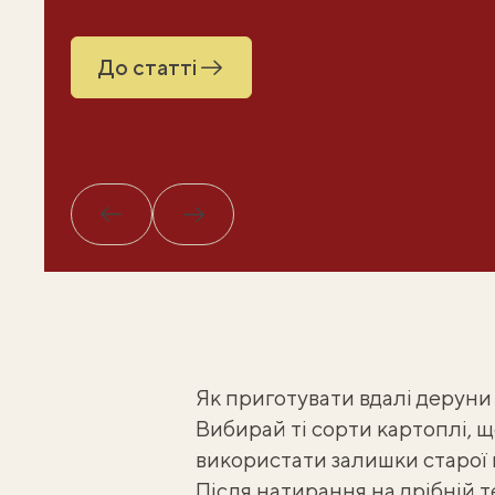
До статті
Назад
Вперед
Як приготувати вдалі деруни
Вибирай ті сорти картоплі, 
використати залишки старої 
Після натирання на дрібній т