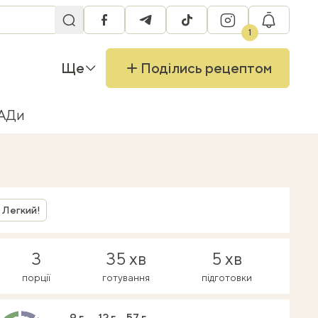
facebook
telegram
tiktok
instagram
RU
1
Ще
Поділись рецептом
БАДи
Легкий!
3
35 хв
5 хв
порції
готування
підготовки
9 г
12 г
57 г