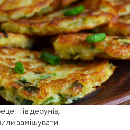
рецептів дерунів
,
шили замішувати