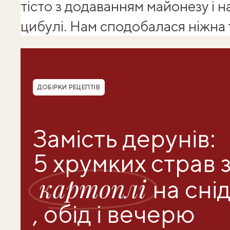
тісто з додаванням майонезу і н
цибулі. Нам сподобалася ніжна 
Shuba корисності
Рубрика
ДОБІРКИ РЕЦЕПТІВ
Замість дерунів:
5 хрумких страв 
картоплі
на сні
, обід і вечерю