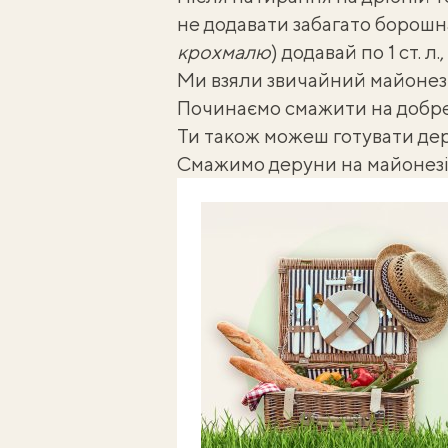
не додавати забагато борошн
крохмалю
) додавай по 1 ст. л
Ми взяли звичайний майонез 
Починаємо смажити на добре 
Ти також можеш готувати
дер
Смажимо деруни на майонезі