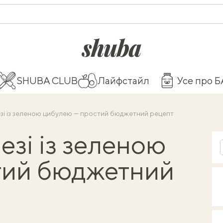
shuba.life
SHUBA CLUB
Лайфстайл
Усе про 
зі із зеленою цибулею — простий бюджетний рецепт
езі із зеленою
тий бюджетний