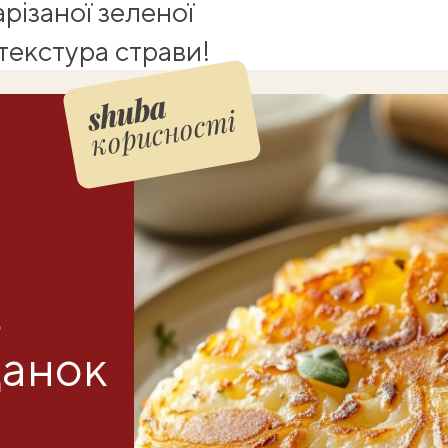
арізаної зеленої
текстура страви!
корисності
з
данок