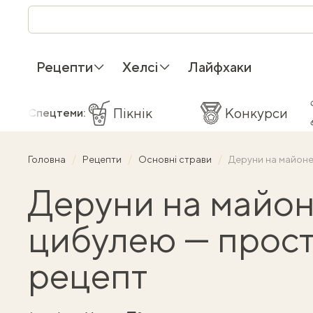
Рецепти
Хелсі
Лайфхаки
Пікнік
Конкурси
Спецтеми:
Головна
Рецепти
Основні страви
Деруни на майоне
Деруни на майон
цибулею — прос
рецепт