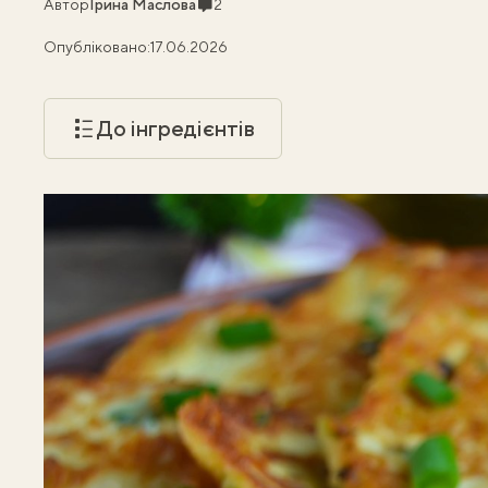
Коментарі
Автор
Ірина Маслова
2
Опубліковано:
17.06.2026
До інгредієнтів