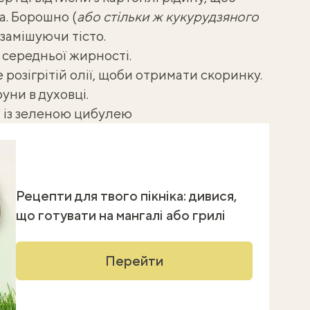
а. Борошно (
або стільки ж кукурудзяного
., замішуючи тісто.
середньої жирності.
розігрітій олії, щоби отримати скоринку.
уни в духовці
.
 із зеленою цибулею
Рецепти для твого пікніка: дивися,
що готувати на мангалі або грилі
Перейти