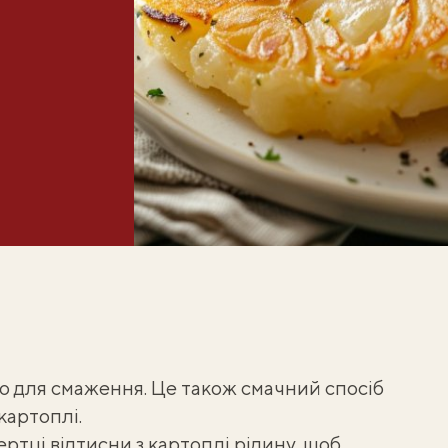
що для смаження. Це також смачний спосіб
картоплі
.
ертці відтисни з картоплі рідину, щоб