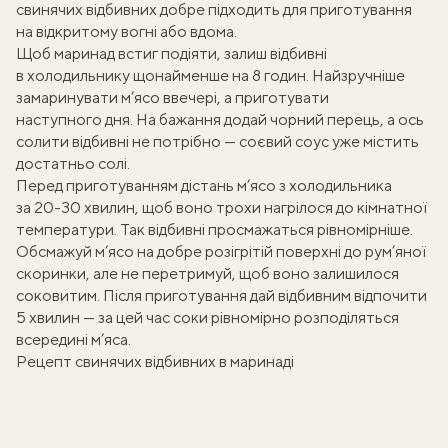
свинячих відбивних
добре підходить для приготування
на відкритому вогні або вдома.
Щоб маринад встиг подіяти, залиш відбивні
в холодильнику щонайменше на 8 годин. Найзручніше
замаринувати м’ясо ввечері, а приготувати
наступного дня. На бажання додай чорний перець, а ось
солити відбивні не потрібно — соєвий соус уже містить
достатньо солі.
Перед приготуванням дістань м’ясо з холодильника
за 20-30 хвилин, щоб воно трохи нагрілося до кімнатної
температури. Так відбивні просмажаться рівномірніше.
Обсмажуй м’ясо на добре розігрітій поверхні до рум’яної
скоринки, але не перетримуй, щоб воно залишилося
соковитим. Після приготування дай відбивним відпочити
5 хвилин — за цей час соки рівномірно розподіляться
всередині м’яса.
Рецепт свинячих відбивних в маринаді