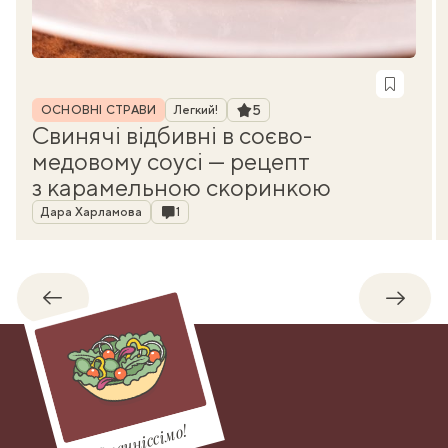
Рубрика
Рейтинг
5
ОСНОВНІ СТРАВИ
Легкий!
Свинячі відбивні в соєво-
медовому соусі — рецепт
з карамельною скоринкою
Автор
Коментарі
Дара Харламова
1
Назад
Впере
Смачніссімо!