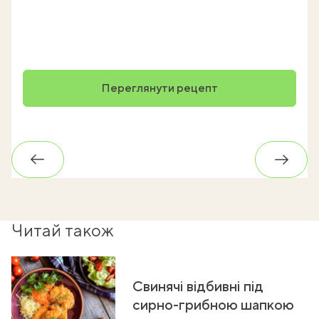
Переглянути рецепт
Назад
Впере
Читай також
Свинячі відбивні під
сирно-грибною шапкою