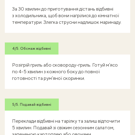
За 30 хвилин до приготування дістань відбивні
з холодильника, щоб вони нагрілися до кімнатної
температури. Злегка струсни надлишок маринаду.
4/5. Обсмаж відбивні
Розігрій гриль або сковороду-гриль. Готуй м’ясо
по 4-5 хвилин з кожного боку до повної
готовності та рум’яної скоринки.
5/5. Подавай відбивні
Переклади відбивні на тарілку та залиш відпочити
5 хвилин. Подавай зі свіжим сезонним салатом,
запеченою картоплею або овочами.