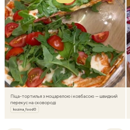
Піца-тортилья з моцарелою і ковбасою — швидкий
перекус на сковороді
Автор
kozina_food0