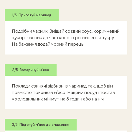
1/5. Приготуй маринад
Подрібни часник. Змішай соєвий соус, коричневий
цукор і часник до часткового розчинення цукру.
На бажання додай чорний перець.
2/5. Замаринуй м'ясо
Поклади свинячі відбивні в маринад так, щоб він
повністю покривав м’ясо. Накрий посуд і постав
у холодильник мінімум на 8 годин або на ніч.
3/5. Підготуй м'ясо до смаження