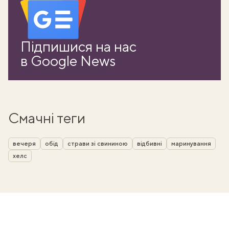
Підпишися на нас
в Google News
Смачні теги
вечеря
обід
страви зі свининою
відбивні
маринування
хелс