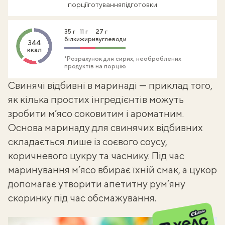
порції
готування
підготовки
35 г
11 г
27 г
білки
жири
вуглеводи
344
ккал
*Розрахунок для сирих, необроблених
продуктів на порцію
Свинячі відбивні в маринаді — приклад того,
як кілька простих інгредієнтів можуть
зробити м’ясо соковитим і ароматним.
Основа маринаду для
свинячих відбивних
складається лише із соєвого соусу,
коричневого цукру та часнику. Під час
маринування м’ясо вбирає їхній смак, а цукор
допомагає утворити апетитну рум’яну
скоринку під час обсмажування.