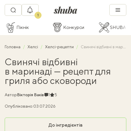
1
Пікнік
Конкурси
SHUBA C
Головна
Хелсі
Хелсі-рецепти
Свинячі відбивні в маринаді — рецепт для гриля або сковороди
Свинячі відбивні
в маринаді — рецепт для
гриля або сковороди
Коментарі
Рейтинг
Автор
Вікторія Ваків
1
5
Опубліковано:
03.07.2026
До інгредієнтів