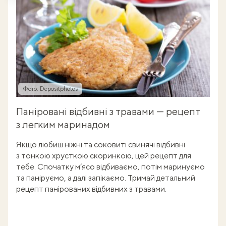
Фото: Depositphotos
Паніровані відбивні з травами — рецепт
з легким маринадом
Якщо любиш ніжні та соковиті свинячі відбивні
з тонкою хрусткою скоринкою, цей рецепт для
тебе. Спочатку м’ясо відбиваємо, потім маринуємо
та паніруємо, а далі запікаємо. Тримай детальний
рецепт панірованих відбивних з травами.