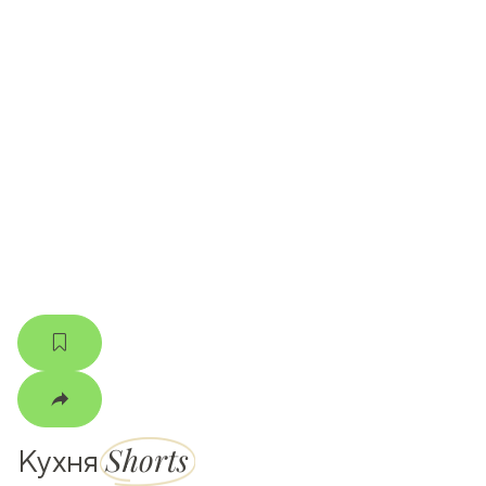
ати
k
m
Shorts
Кухня