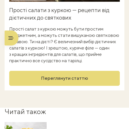
Прості салати з куркою — рецепти від
дієтичних до святкових
Прості салат з куркою можуть бути простим
і бюджетним, а можуть стати вишуканою святковою
стравою. Ти на дієті? Є величезний вибір дієтичних
салатів з куркою! І зрештою, куряче філе — один
з кращих інгредієнтів для салатів, що прийме
практично все сусідство на тарілці.
Переглянути статтю
Читай також