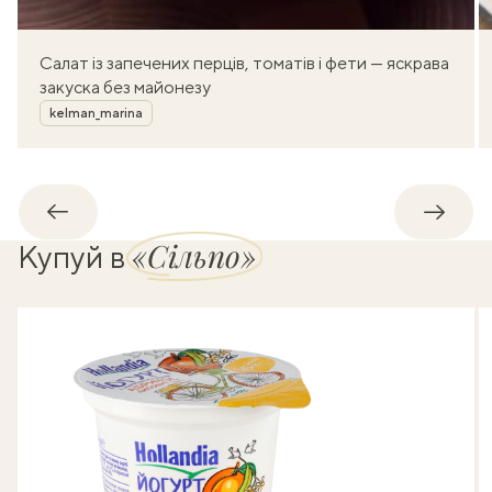
Салат із запечених перців, томатів і фети — яскрава
закуска без майонезу
Автор
kelman_marina
Назад
Впере
«Сільпо»
Купуй в