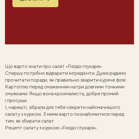
Що варто знати про салат «Гніздо глухаря»
Спершу потрібно відварити інгредієнти. Дуже радимо
прочитати поради,
як правильно зварити куряче філе
.
Картоплю перед смаженням натри довгими тонкими
смужками. Якщо вона крохмалиста, добре промий
і просуши.
І, нарешті, зібрали для тебе
секрети найсмачнішого
салату з куркою
. З ними варто познайомитися перед
тим, як збирати салат.
Рецепт салату з куркою «Гніздо глухаря»