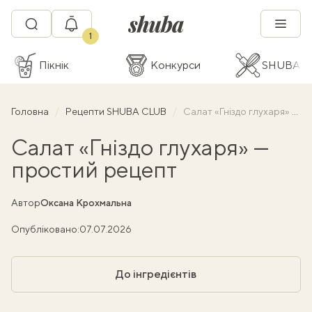
1
Пікнік
Конкурси
SHUBA C
Головна
Рецепти SHUBA CLUB
Салат «Гніздо глухаря» — простий рецепт
Салат «Гніздо глухаря» —
простий рецепт
Автор
Оксана Крохмальна
Опубліковано:
07.07.2026
До інгредієнтів