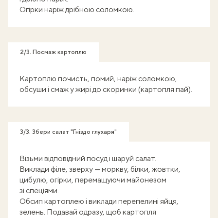
Огірки наріж дрібною соломкою.
2/3. Посмаж картоплю
Картоплю почисть, помий, наріж соломкою,
обсуши і смаж у жирі до скоринки (картопля пай).
3/3. Збери салат "Гніздо глухаря"
Візьми відповідний посуд і шаруй салат.
Виклади філе, зверху — моркву, білки, жовтки,
цибулю, огірки, перемащуючи майонезом
зі спеціями.
Обсип картоплею і виклади перепелині яйця,
зелень. Подавай одразу, щоб картопля