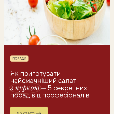
Рубрика
ПОРАДИ
Як приготувати
найсмачніший салат
з куркою
— 5 секретних
порад від професіоналів
До статті