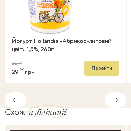
Йогурт Hollandia «Абрикос-липовий
цвіт» 1,5%, 260г
49
66
Перейти
99
29
грн
Назад
Впере
публікації
Схожі