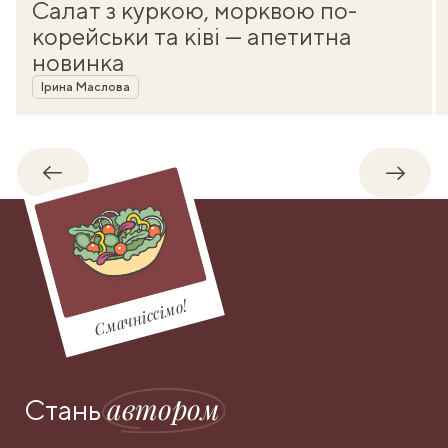
Салат з куркою, морквою по-
корейськи та ківі — апетитна
новинка
Автор
Ірина Маслова
Назад
Впере
Смачніссімо!
автором
Стань