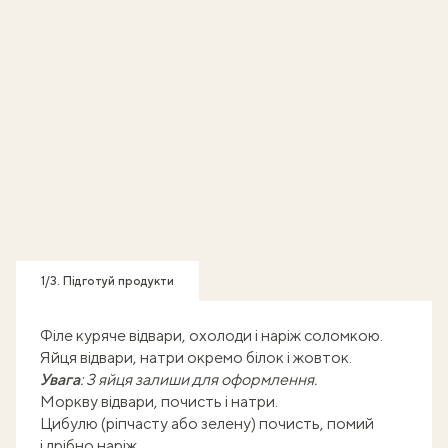
1/3. Підготуй продукти
Філе куряче відвари, охолоди і наріж соломкою.
Яйця відвари, натри окремо білок і жовток.
Увага
: 3 яйця залиши для оформлення.
Моркву відвари, почисть і натри.
Цибулю (ріпчасту або зелену) почисть, помий
і дрібно наріж.