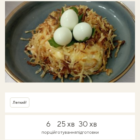
Легкий!
6
25 хв
30 хв
порцій
готування
підготовки