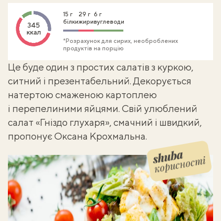
15 г
29 г
6 г
білки
жири
вуглеводи
345
ккал
*Розрахунок для сирих, необроблених
продуктів на порцію
Це буде один з простих
салатів з куркою
,
ситний і презентабельний. Декорується
натертою смаженою картоплею
і перепелиними яйцями. Свій улюблений
салат «Гніздо глухаря», смачний і швидкий,
пропонує Оксана Крохмальна.
корисності
Shuba корисності