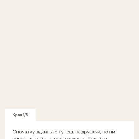
Крок 1/5
Спочатку відкиньте тунець на друшляк, потім
перекладіть його у велику миску. Додайте