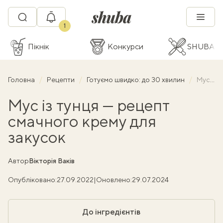
1
Пікнік
Конкурси
SHUBA C
Головна
Рецепти
Готуємо швидко: до 30 хвилин
Мус із тунця — рецепт смачного крему для закусок
Мус із тунця — рецепт
смачного крему для
закусок
Автор
Вікторія Ваків
Опубліковано:
27.09.2022
|
Оновлено:
29.07.2024
До інгредієнтів