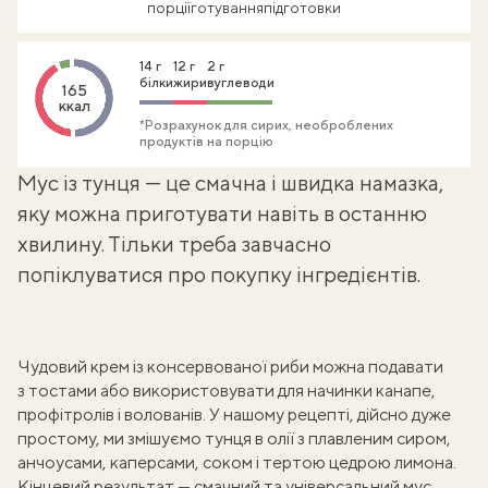
порції
готування
підготовки
14 г
12 г
2 г
білки
жири
вуглеводи
165
ккал
*Розрахунок для сирих, необроблених
продуктів на порцію
Мус із тунця — це смачна і швидка намазка,
яку можна приготувати навіть в останню
хвилину. Тільки треба завчасно
попіклуватися про покупку інгредієнтів.
Чудовий крем із консервованої риби можна подавати
з тостами або використовувати для начинки канапе,
профітролів і волованів. У нашому рецепті, дійсно дуже
простому, ми змішуємо тунця в олії з плавленим сиром,
анчоусами, каперсами, соком і тертою цедрою лимона.
Кінцевий результат — смачний та універсальний мус,