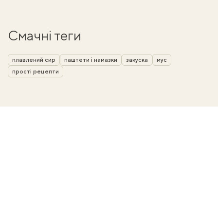
Смачні теги
плавлений сир
паштети і намазки
закуска
мус
прості рецепти
ати
k