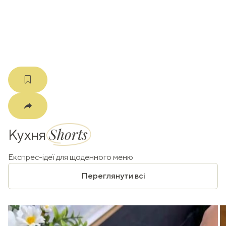
m
Shorts
Кухня
Експрес-ідеї для щоденного меню
Переглянути всі