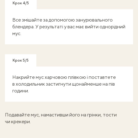
Крок 4/5
Все змішайте за допомогою занурювального
блендера. У результаті у вас має вийти однорідний
мус.
Крок 5/5
Накрийте мус харчовою плівкою і поставтете
в холодильник застигнути щонайменше на пів
години.
Подавайте мус, намастивши його на грінки, тости
чи крекери.