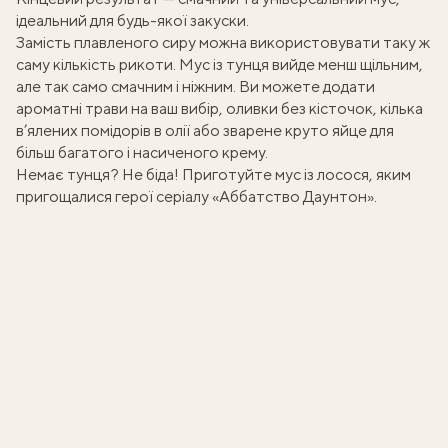
ідеальний для будь-якої закуски.
Замість плавленого сиру можна використовувати таку ж
саму кількість рикоти. Мус із тунця вийде менш щільним,
але так само смачним і ніжним. Ви можете додати
ароматні трави на ваш вибір, оливки без кісточок, кілька
в’ялених помідорів в олії або зварене круто яйце для
більш багатого і насиченого крему.
Немає тунця? Не біда! Приготуйте
мус із лосося
, яким
пригощалися герої серіалу «Аббатство Даунтон».