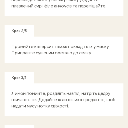
плавлений сир і філе анчоусів та перемішайте.
Крок 2/5
Промийте каперси і також покладіть їх у миску.
Приправте сушеним орегано до смаку.
Крок 3/5
Лимон помийте, розділіть навпіл, натріть цедру
і вичавіть сік. Додайте їх до інших інгредієнтів, щоб
надати мусу нотку свіжості.