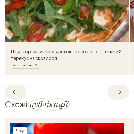
Піца-тортилья з моцарелою і ковбасою — швидкий
перекус на сковороді
Автор
kozina_food0
Назад
Впере
публікації
Схожі
2 год
Час приготування