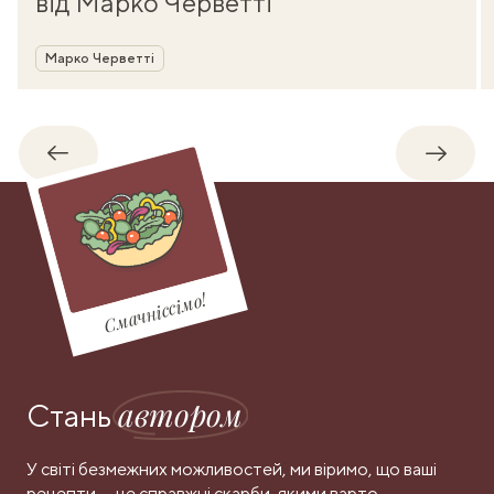
від Марко Черветті
Автор
Марко Черветті
Назад
Впере
Смачніссімо!
автором
Стань
У світі безмежних можливостей, ми віримо, що ваші
рецепти — це справжні скарби, якими варто