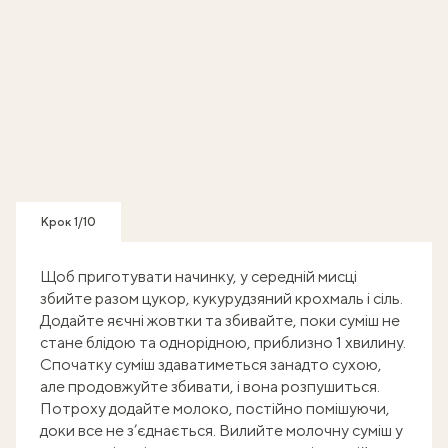
Крок 1/10
Щоб приготувати начинку, у середній мисці
збийте разом цукор, кукурудзяний крохмаль і сіль.
Додайте яєчні жовтки та збивайте, поки суміш не
стане блідою та однорідною, приблизно 1 хвилину.
Спочатку суміш здаватиметься занадто сухою,
але продовжуйте збивати, і вона розпушиться.
Потроху додайте молоко, постійно помішуючи,
доки все не з’єднається. Вилийте молочну суміш у