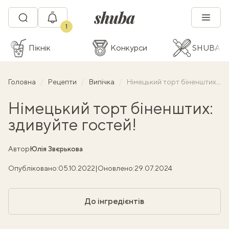
1
Пікнік
Конкурси
SHUBA C
Головна
Рецепти
Випічка
Німецький торт біненштих: здивуйте гостей!
Німецький торт біненштих:
здивуйте гостей!
Автор
Юлія Звєрькова
Опубліковано:
05.10.2022
|
Оновлено:
29.07.2024
До інгредієнтів