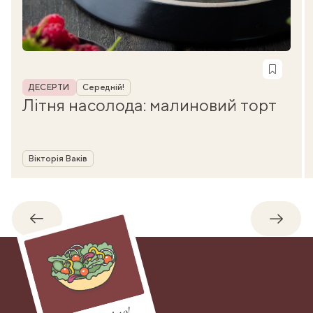
Рубрика
ДЕСЕРТИ
Середній!
Літня насолода: малиновий торт
Автор
Вікторія Ваків
Назад
Впере