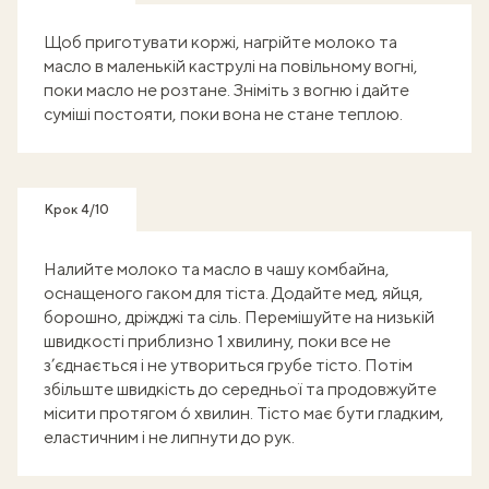
Щоб приготувати коржі, нагрійте молоко та
масло в маленькій каструлі на повільному вогні,
поки масло не розтане. Зніміть з вогню і дайте
суміші постояти, поки вона не стане теплою.
Крок 4/10
Налийте молоко та масло в чашу комбайна,
оснащеного гаком для тіста. Додайте мед, яйця,
борошно, дріжджі та сіль. Перемішуйте на низькій
швидкості приблизно 1 хвилину, поки все не
з’єднається і не утвориться грубе тісто. Потім
збільште швидкість до середньої та продовжуйте
місити протягом 6 хвилин. Тісто має бути гладким,
еластичним і не липнути до рук.