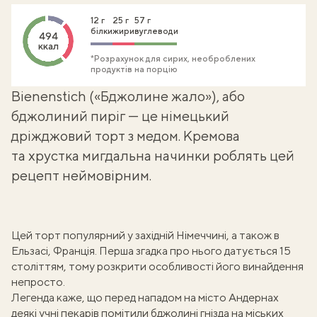
12 г
25 г
57 г
білки
жири
вуглеводи
494
ккал
*Розрахунок для сирих, необроблених
продуктів на порцію
Bienenstich («Бджолине жало»), або
бджолиний пиріг — це німецький
дріжджовий торт з медом. Кремова
та хрустка мигдальна начинки роблять цей
рецепт неймовірним.
Цей торт популярний у західній Німеччині, а також в
Ельзасі, Франція. Перша згадка про нього датується 15
століттям, тому розкрити особливості його винайдення
непросто.
Легенда каже, що перед нападом на місто Андернах
деякі учні пекарів помітили бджолині гнізда на міських