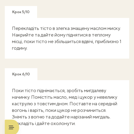
Крок 5/10
Перекладіть тісто в злегка змащену маслом миску.
Накрийте та дайте йому піднятися в теплому
місці, поки тісто не збільшиться вдвічі, приблизно 1
годину.
Крок 6/10
Поки тісто піднімається, зробіть мигдалеву
начинку. Помістіть масло, мед і цукор у невелику
каструлю з товстим дном. Поставте на середній
вогонь і варіть, поки цукор не розчиниться.
Зніміть з вогню та додайте нарізаний мигдаль.
Відкладіть і дайте охолонути.