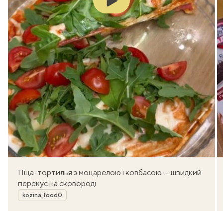
Піца-тортилья з моцарелою і ковбасою — швидкий
перекус на сковороді
Автор
kozina_food0