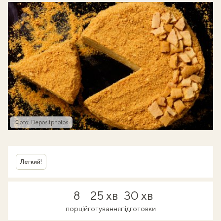
Фото: Depositphotos
Легкий!
8
25 хв
30 хв
порцій
готування
підготовки