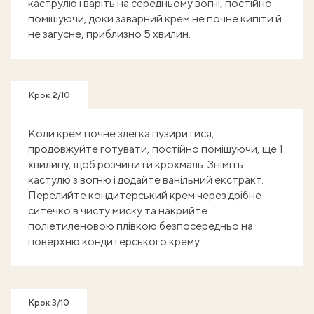
каструлю і варіть на середньому вогні, постійно
помішуючи, доки заварний крем не почне кипіти й
не загусне, приблизно 5 хвилин.
Крок 2/10
Коли крем почне злегка пузиритися,
продовжуйте готувати, постійно помішуючи, ще 1
хвилину, щоб розчинити крохмаль. Зніміть
кастулю з вогню і додайте ванільний екстракт.
Перелийте кондитерський крем через дрібне
ситечко в чисту миску та накрийте
поліетиленовою плівкою безпосередньо на
поверхню кондитерського крему.
Крок 3/10