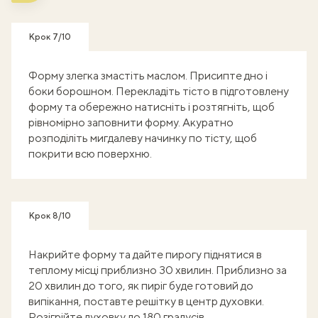
Крок 7/10
Форму злегка змастіть маслом. Присипте дно і
боки борошном. Перекладіть тісто в підготовлену
форму та обережно натисніть і розтягніть, щоб
рівномірно заповнити форму. Акуратно
розподіліть мигдалеву начинку по тісту, щоб
покрити всю поверхню.
Крок 8/10
Накрийте форму та дайте пирогу піднятися в
теплому місці приблизно 30 хвилин. Приблизно за
20 хвилин до того, як пиріг буде готовий до
випікання, поставте решітку в центр духовки.
Розігрійте духовку до 180 градусів.