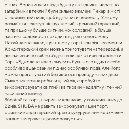
стінах. Вони кинули гнізда бджіл у нападників, через що
загарбники втекли й були сильно вжалені. Пекарі в місті
створили цей пиріг, щоб відзначити перемогу. У ньому
розмаїття текстур: він пухнастий, кремовий і хрусткий,
та при цьому більше ситний, ніж солодкий, а більша
частина солодкості походить від квіткового меду.
Нехай вас не лякає, що в цьому торті три різні елементи.
Кондитерський крем можна приготувати напередодні, а
для начинки потрібно з’єднати лише чотири інгредієнти.
Торт «Бджолине жало» змусить будь-кого відчути себе
особливо вшанованим під час особливої події. Але його
можна приготувати й без якогось приводу на вихідних.
Смаколик можна робити цілий рік; спробуйте
використовувати світлий і квітковий мед влітку і темний,
насичений взимку.
Зберігайте торт, накривши кришкою, у холодильнику до
2 днів.
SHUBA
не радить заморожувати цей торт,
оскільки кондитерський крем з кукурудзяним крохмалем
погано замерзає та розморожується.