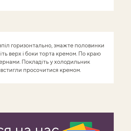
впіл горизонтально, змажте половинки
іть верх і боки торта кремом. По краю
ернами. Покладіть у холодильник
і встигли просочитися кремом.
я на нас