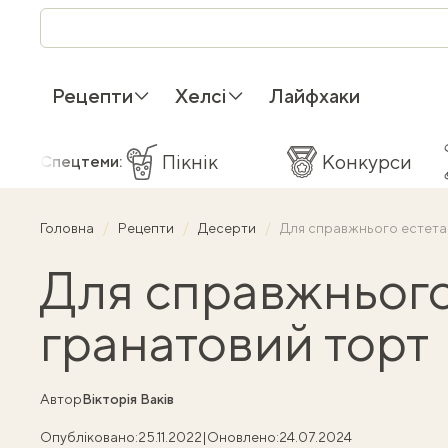
Рецепти
Хелсі
Лайфхаки
Пікнік
Конкурси
Спецтеми:
Головна
Рецепти
Десерти
Для справжнього естета
Для справжнього
гранатовий торт
Автор
Вікторія Ваків
Опубліковано:
25.11.2022
|
Оновлено:
24.07.2024