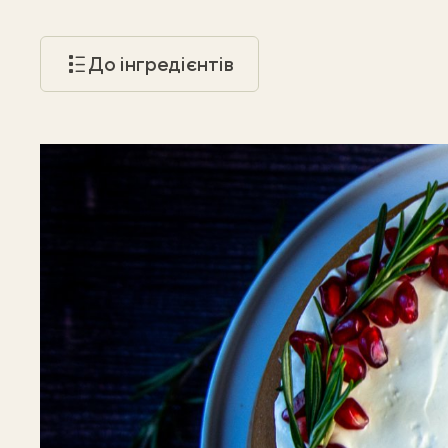
До інгредієнтів