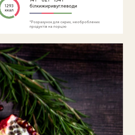
білки
жири
вуглеводи
1293
ккал
*Розрахунок для сирих, необроблених
продуктів на порцію