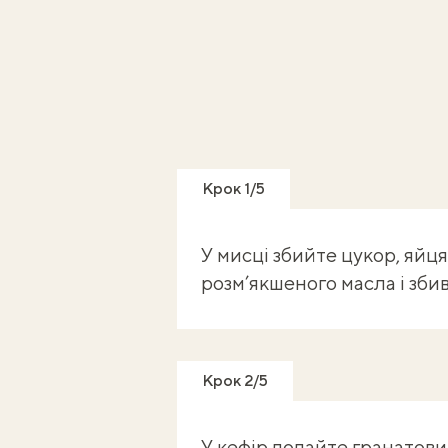
Крок 1/5
У мисці збийте цукор, яйця
розм’якшеного масла і збив
Крок 2/5
У кефір додайте гранатовий