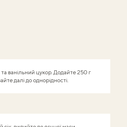
 та ванільний цукор. Додайте 250 г
айте далі до однорідності.
 сік, вилийте до яєчної маси