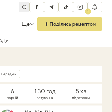
facebook
telegram
tiktok
instagram
RU
1
Ще
Поділись рецептом
БАДи
Середній!
6
1:30 год
5 хв
порцій
готування
підготовки
14 г
82 г
134 г