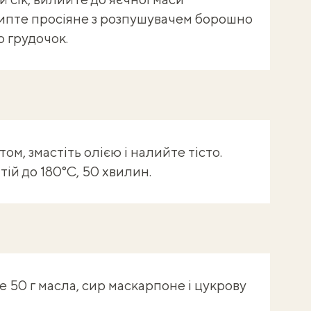
сипте просіяне з розпушувачем борошно
о грудочок.
м, змастіть олією і налийте тісто.
ітій до 180°С, 50 хвилин.
 50 г масла, сир маскарпоне і цукрову