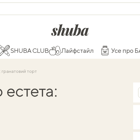
shuba.life
SHUBA CLUB
Лайфстайл
Усе про 
: гранатовий торт
 естета: