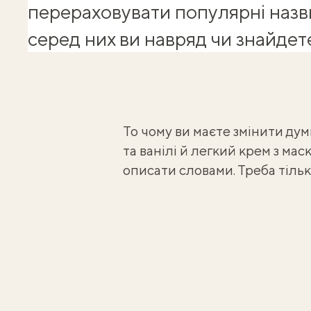
перераховувати популярні назв
серед них ви навряд чи знайдет
То чому ви маєте змінити дум
та ванілі й легкий крем з м
описати словами. Треба тільки