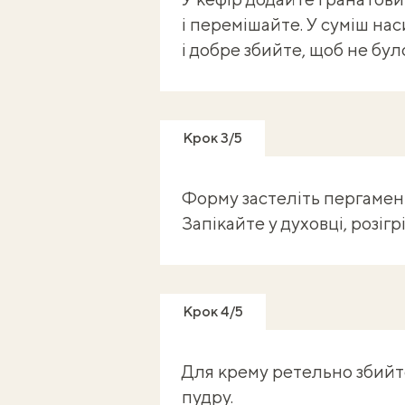
і перемішайте. У суміш на
і добре збийте, щоб не бул
Крок 3/5
Форму застеліть пергаменто
Запікайте у духовці, розігр
Крок 4/5
Для крему ретельно збийте
пудру.