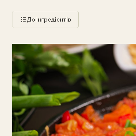
До інгредієнтів