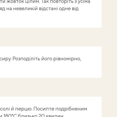
и жовток цілим. Так повторіть з усіма
яд на невеликій відстані одне від
сиру. Розподіліть його рівномірно,
солі й перцю. Посипте подрібненим
 180°C близько 20 хвилин.