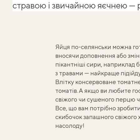
стравою і звичайною яєчнею — 
Яйця по-селянськи можна готу
вносячи доповнення або зміни
пікантніші сири, наприклад 
з травами — найкраще підійдут
Влітку консервоване томатне
томатів. А якщо ви любите го
свіжого чи сушеного перцю ч
Все, що вам потрібно зробити
скибочок запашного
свіжого 
насолоду!