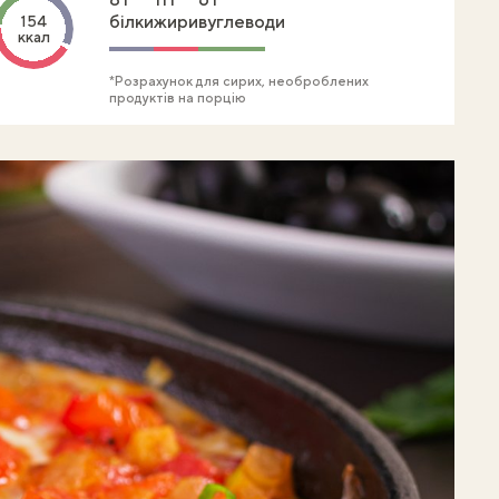
білки
жири
вуглеводи
154
ккал
*Розрахунок для сирих, необроблених
продуктів на порцію