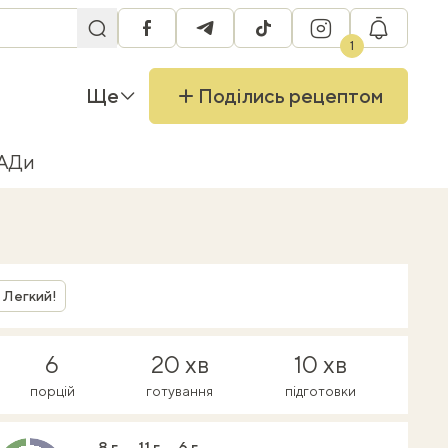
facebook
telegram
tiktok
instagram
RU
1
Ще
Поділись рецептом
БАДи
Легкий!
6
20 хв
10 хв
порцій
готування
підготовки
8 г
11 г
6 г