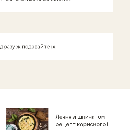
ідразу ж подавайте їх.
Яєчня зі шпинатом —
рецепт корисного і