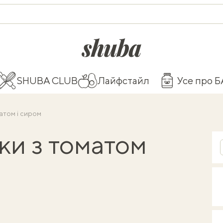
shuba.life
SHUBA CLUB
Лайфстайл
Усе про 
атом і сиром
ки з томатом