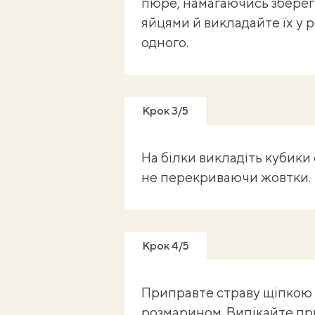
пюре, намагаючись зберегт
яйцями й викладайте їх у р
одного.
Крок 3/5
На білки викладіть кубики 
не перекриваючи жовтки.
Крок 4/5
Приправте страву щіпкою 
розмарином. Випікайте при