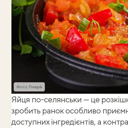
Фото: Freepik
Яйця по-селянськи — це розкішн
зробить ранок особливо приємн
доступних інгредієнтів, а контра