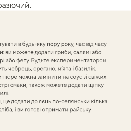
разючий.
вати в будь-яку пору року, час від часу
: ви можете додати гриби, салямі або
брі або фету. Будьте експериментатором
ь чебрець, орегано, м’ята і базилік.
 пюре можна замінити на соус зі свіжих
стрі смаки, також можете додати щіпку
илі.
, це додати до яєць по-селянськи кілька
хліба
, і ви готові отримати райську