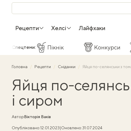
Рецепти
Хелсі
Лайфхаки
Пікнік
Конкурси
Спецтеми:
Головна
Рецепти
Сніданки
Яйця по-селянськи з том
Яйця по-селянсь
і сиром
Автор
Вікторія Ваків
Опубліковано:
12.01.2023
|
Оновлено:
31.07.2024