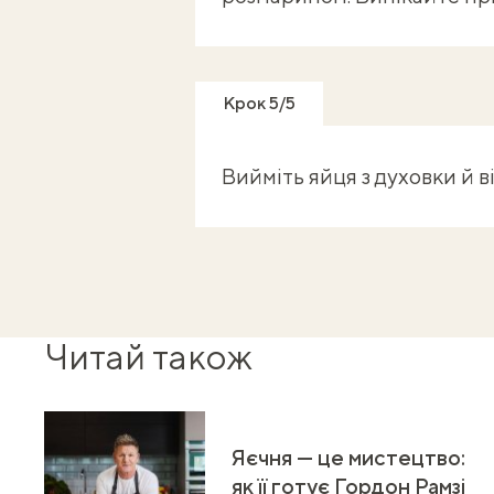
Крок 5/5
Вийміть яйця з духовки й в
Читай також
Яєчня — це мистецтво:
як її готує Гордон Рамзі